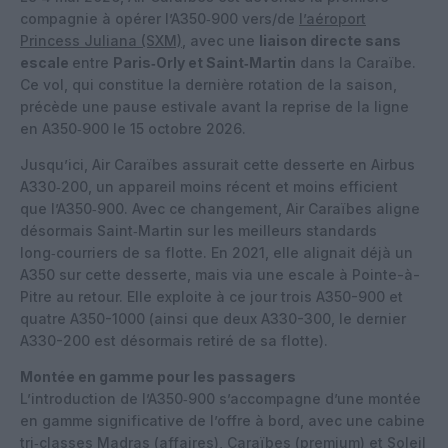
compagnie à opérer l’A350‑900 vers/de
l’aéroport
Princess Juliana (SXM)
, avec une
liaison directe sans
escale
entre
Paris‑Orly et Saint‑Martin
dans la Caraïbe.
Ce vol, qui constitue la dernière rotation de la saison,
précède une pause estivale avant la reprise de la ligne
en A350‑900 le 15 octobre 2026.
Jusqu’ici, Air Caraïbes assurait cette desserte en Airbus
A330‑200, un appareil moins récent et moins efficient
que l’A350‑900. Avec ce changement, Air Caraïbes aligne
désormais Saint‑Martin sur les meilleurs standards
long‑courriers de sa flotte. En 2021,
elle alignait déjà un
A350 sur cette desserte, mais via une escale à Pointe-à-
Pitre au retour.
Elle exploite à ce jour trois A350-900 et
quatre A350-1000 (ainsi que deux A330-300, le dernier
A330-200 est désormais retiré de sa flotte).
Montée en gamme pour les passagers
L’introduction de l’A350‑900 s’accompagne d’une montée
en gamme significative de l’offre à bord, avec une cabine
tri‑classes Madras (affaires), Caraïbes (premium) et Soleil