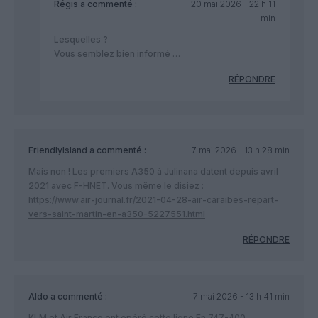
Régis
a commenté :
20 mai 2026 - 22 h 11
min
Lesquelles ?
Vous semblez bien informé …
RÉPONDRE
FriendlyIsland
a commenté :
7 mai 2026 - 13 h 28 min
Mais non ! Les premiers A350 à Julinana datent depuis avril
2021 avec F-HNET. Vous même le disiez :
https://www.air-journal.fr/2021-04-28-air-caraibes-repart-
vers-saint-martin-en-a350-5227551.html
RÉPONDRE
Aldo
a commenté :
7 mai 2026 - 13 h 41 min
KLM et Air France ont opéré cette ligne En 747-400