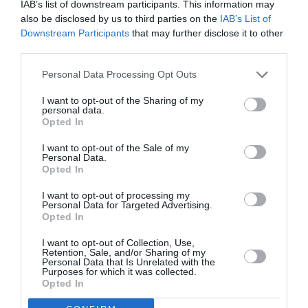
IAB’s list of downstream participants. This information may
Corsair ne dessert plus SXM depuis belle lurette
also be disclosed by us to third parties on the
IAB’s List of
maintenant donc les 330 n’ont pas vu les couleurs
Downstream Participants
that may further disclose it to other
de SXM…
third parties.
RÉPONDRE
Personal Data Processing Opt Outs
I want to opt-out of the Sharing of my
personal data.
Opted In
Kaskavel
a commenté :
8 mai 2026 - 7 h 48 min
I want to opt-out of the Sale of my
Bonjour
Personal Data.
Opted In
Le problème n’est de poser un 747 ,A330.300 ou 787
Ou maintenant un A 350.
I want to opt-out of processing my
Ce qui est important c’est de savoir si le vol retour se fera
Personal Data for Targeted Advertising.
Sans escale vers Pointe a pitre ou Santo Domingo.
Opted In
Car tous ses vols se faisaient avec escale.
Pouvez apporter des réponses a ce sujet merci.
I want to opt-out of Collection, Use,
Retention, Sale, and/or Sharing of my
Personal Data that Is Unrelated with the
RÉPONDRE
Purposes for which it was collected.
Opted In