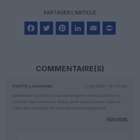
PARTAGER L'ARTICLE
Facebook
Twitter
Pinterest
LinkedIn
Email
Print
COMMENTAIRE(S)
GVA1112
a commenté :
7 mai 2026 - 13 h 21 min
Maintenant qu’Airbus et les compagnies connaissent bien,
voir très bien cet avion, Airbus peut aussi pousser celui-ci
dans des domaines de vols encore insoupçonnés.
RÉPONDRE