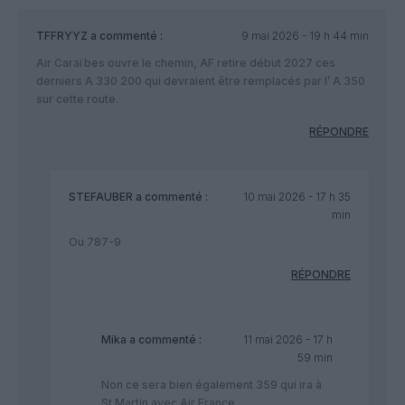
TFFRYYZ
a commenté :
9 mai 2026 - 19 h 44 min
Air Caraïbes ouvre le chemin, AF retire début 2027 ces
derniers A 330 200 qui devraient être remplacés par l’ A 350
sur cette route.
RÉPONDRE
STEFAUBER
a commenté :
10 mai 2026 - 17 h 35
min
Ou 787-9
RÉPONDRE
Mika
a commenté :
11 mai 2026 - 17 h
59 min
Non ce sera bien également 359 qui ira à
St Martin avec Air France.