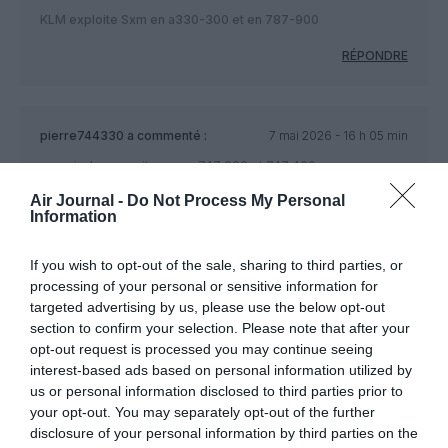
KLM exploite Sxm en a330-300 et en 787-900
RÉPONDRE
pierre744330
a commenté :
7 mai 2026 - 16 h 05 min
corsair desservait sxm en 747 300 et 747 400
Air Journal -
Do Not Process My Personal
RÉPONDRE
Information
If you wish to opt-out of the sale, sharing to third parties, or
Voyager974
a commenté :
7 mai 2026 - 16 h 10 min
processing of your personal or sensitive information for
targeted advertising by us, please use the below opt-out
Corsair la fait aussi en 747 et en a 330
section to confirm your selection. Please note that after your
RÉPONDRE
opt-out request is processed you may continue seeing
interest-based ads based on personal information utilized by
us or personal information disclosed to third parties prior to
your opt-out. You may separately opt-out of the further
Grand Large 972
a commenté
9 mai 2026 - 14 h 04
disclosure of your personal information by third parties on the
:
min