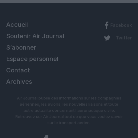
Accueil
Facebook
Soutenir Air Journal
Twitter
S’abonner
Espace personnel
Contact
Archives
Air Journal publie des informations sur les compagnies
aériennes, les avions, les nouvelles liaisons et toute
autre actualité concernant l’aéronautique civile.
Retrouvez sur Air Journal tout ce que vous voulez savoir
sur le transport aérien.