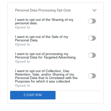
third parties.
Personal Data Processing Opt Outs
Helper
a commenté l'article :
19 h 23 sans escale : le Boeing 777F de National
I want to opt-out of the Sharing of my
Airlines relie l’Écosse à l’Australie
personal data.
Opted In
I want to opt-out of the Sale of my
Personal Data.
Opted In
I want to opt-out of processing my
ABONNEMENT
Personal Data for Targeted Advertising.
Opted In
I want to opt-out of Collection, Use,
Retention, Sale, and/or Sharing of my
PUBLICITÉ
PSEUDONYME
COMMENTAIRE
Personal Data that Is Unrelated with the
MASQUÉE
RÉSERVÉ
INSTANTANÉ
Purposes for which it was collected.
Opted In
CONFIRM
EN SAVOIR PLUS