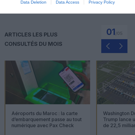
Data Deletion
Data Access
Privacy Policy
01
/
05
ARTICLES LES PLUS
CONSULTÉS DU MOIS
Aéroports du Maroc : la carte
Washington Du
d’embarquement passe au tout
Trump lance u
numérique avec Pax Check
de 22,5 millia