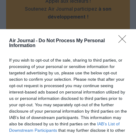
Appel aux lecteurs !
Soutenez Air Journal participez
à son
développement !
NOUS SOUTENIR
Air Journal -
Do Not Process My Personal
Information
If you wish to opt-out of the sale, sharing to third parties, or
processing of your personal or sensitive information for
targeted advertising by us, please use the below opt-out
section to confirm your selection. Please note that after your
opt-out request is processed you may continue seeing
DERNIERS COMMENTAIRES
interest-based ads based on personal information utilized by
us or personal information disclosed to third parties prior to
your opt-out. You may separately opt-out of the further
disclosure of your personal information by third parties on the
Wwd
a commenté l'article :
IAB’s list of downstream participants. This information may
Fiabilité du COMAC C919 : des anomalies signalées
also be disclosed by us to third parties on the
IAB’s List of
dans un document attribué à China Southern Airlines
Downstream Participants
that may further disclose it to other