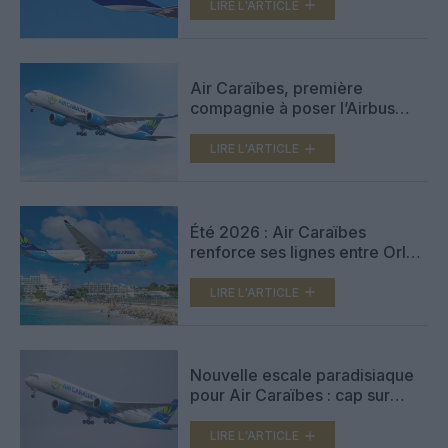
LIRE L'ARTICLE
Air Caraïbes, première
compagnie à poser l’Airbus
A350‑900 sur piste exigeante
de Saint‑Martin Juliana
LIRE L'ARTICLE
Été 2026 : Air Caraïbes
renforce ses lignes entre Orly
et les Outre-mer
LIRE L'ARTICLE
Nouvelle escale paradisiaque
pour Air Caraïbes : cap sur
Saint-Martin dès le 12
décembre
LIRE L'ARTICLE