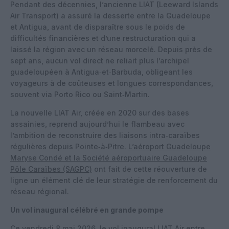
Pendant des décennies, l’ancienne LIAT (Leeward Islands
Air Transport) a assuré la desserte entre la Guadeloupe
et Antigua, avant de disparaître sous le poids de
difficultés financières et d’une restructuration qui a
laissé la région avec un réseau morcelé. Depuis près de
sept ans, aucun vol direct ne reliait plus l’archipel
guadeloupéen à Antigua‑et‑Barbuda, obligeant les
voyageurs à de coûteuses et longues correspondances,
souvent via Porto Rico ou Saint‑Martin.
La nouvelle LIAT Air, créée en 2020 sur des bases
assainies, reprend aujourd’hui le flambeau avec
l’ambition de reconstruire des liaisons intra‑caraïbes
régulières depuis Pointe‑à‑Pitre.
L’aéroport Guadeloupe
Maryse Condé et la Société aéroportuaire Guadeloupe
Pôle Caraïbes (SAGPC)
ont fait de cette réouverture de
ligne un élément clé de leur stratégie de renforcement du
réseau régional.
Un vol inaugural célébré en grande pompe
Ce vendredi 8 mai 2026, le vol inaugural LIAT Air entre