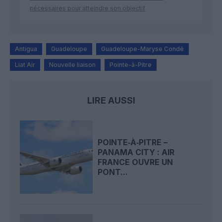
nécessaires pour atteindre son objectif
Antigua
Guadeloupe
Guadeloupe-Maryse Condé
Liat Air
Nouvelle liaison
Pointe-à-Pitre
LIRE AUSSI
POINTE‑À‑PITRE –
PANAMA CITY : AIR
FRANCE OUVRE UN
PONT...