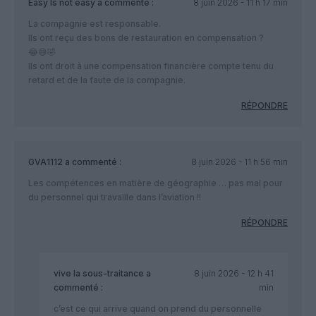
Easy Is not easy
a commenté :
8 juin 2026 - 11 h 17 min
La compagnie est responsable.
Ils ont reçu des bons de restauration en compensation ?
😂😅🤣
Ils ont droit à une compensation financière compte tenu du
retard et de la faute de la compagnie.
RÉPONDRE
GVA1112
a commenté :
8 juin 2026 - 11 h 56 min
Les compétences en matière de géographie … pas mal pour
du personnel qui travaille dans l’aviation !!
RÉPONDRE
vive la sous-traitance
a
8 juin 2026 - 12 h 41
commenté :
min
c’est ce qui arrive quand on prend du personnelle