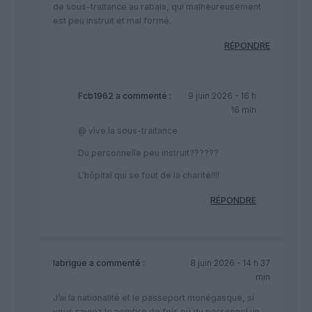
de sous-traitance au rabais, qui malheureusement
est peu instruit et mal formé.
RÉPONDRE
Fcb1962
a commenté :
9 juin 2026 - 16 h
16 min
@ vive la sous-traitance
Du personnelle peu instruit??????
L’hôpital qui se fout de la charité!!!!
RÉPONDRE
labrigue
a commenté :
8 juin 2026 - 14 h 37
min
J’ai la nationalité et le passeport monégasque, si
vous saviez le nombre de fois où du personnel un