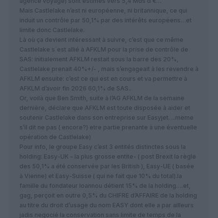
agence voyage) sont estimés vers 5,4 Mds d’€…
Mais Castlelake n’est ni européenne, ni britannique, ce qui
induit un contrôle par 50,1% par des intérêts européens…et
limite donc Castlelake.
Là où ça devient intéressant à suivre, c’est que ce même
Castlelake s´est allié à AFKLM pour la prise de contrôle de
SAS: initialement AFKLM restait sous la barre des 20%,
Castlelake prenait 40%+/- , mais s’engageait à les revendre à
AFKLM ensuite: c’est ce qui est en cours et va permettre à
AFKLM d’avoir fin 2026 60,1% de SAS..
Or, voilà que Ben Smith, suite à l’AG AFKLM de la semaine
dernière, déclare que AFKLM est toute disposée à aider et
soutenir Castlelake dans son entreprise sur Easyjet….meme
s’il dit ne pas ( encore?) etre partie prenante à une éventuelle
opération de Castlelake)
Pour info, le groupe Easy c’est 3 entités distinctes sous la
holding: Easy-UK – la plus grosse entite- ( post Brexit la règle
des 50,1% a été conservée par les British ), Easy-UE ( basée
à Vienne) et Easy-Suisse ( qui ne fait que 10% du total).la
famille du fondateur Ioannou détient 15% de la holding….et,
gag, perçoit en outre 0,5% du CHIFRE d’AFFAIRE de la holding
au titre du droit d’usage du nom EASY dont elle a par ailleurs
jadis negocié la conservation sans limite de temps de la