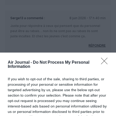
Serge13
a commenté :
8 juin 2026 - 17 h 40 min
Juste pour répondre à ceux qui pensent que du personnel
peut être au rabais… non ils ne sont pas au rabais ils sont
juste incultes. Et chez les jeunes c’est comme ça..
RÉPONDRE
Air Journal -
Do Not Process My Personal
JBdeParis
a commenté :
9 juin 2026 - 11 h 14
Information
min
OK boomer… VOus savez pas parlé anglais les
If you wish to opt-out of the sale, sharing to third parties, or
boomers mais c’est les jeunes le problèmes, aucun
processing of your personal or sensitive information for
de vous m’a fait la guerre mais vous voulez envoyer
targeted advertising by us, please use the below opt-out
les jeunes au front
section to confirm your selection. Please note that after your
La bêtise, le fait que les gens deviennent bête c’est
opt-out request is processed you may continue seeing
tout grâce à vous qui avait rendu la société
interest-based ads based on personal information utilized by
individualiste et Capitaliste. Donc continuez de
us or personal information disclosed to third parties prior to
lécher des cailloux et vos avis de comptoirs plutôt