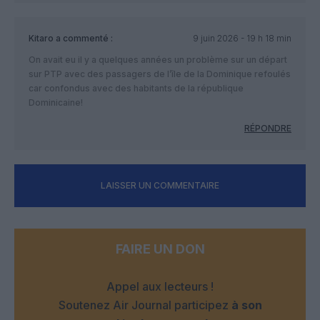
Kitaro
a commenté :
9 juin 2026 - 19 h 18 min
On avait eu il y a quelques années un problème sur un départ
sur PTP avec des passagers de l’île de la Dominique refoulés
car confondus avec des habitants de la république
Dominicaine!
RÉPONDRE
LAISSER UN COMMENTAIRE
FAIRE UN DON
Appel aux lecteurs !
Soutenez Air Journal participez
à son