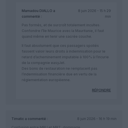
Mamadou DIALLO
a
8 juin 2026 - 15 h 29
commenté :
min
Pas formés, et de surcroît totalement incultes.
Confondre l’île Maurice avec la Mauritanie, il faut
quand même en tenir une sacrée couche.
Il faut absolument que ces passagers spoliés
fassent valoir leurs droits à indemnisation pour le
retard d’acheminement imputable à 100% à l’incurie
de la compagnie easyJet.
Des bons de restauration ne remplacent pas
l’indemnisation financière due en vertu de la
réglementation européenne.
RÉPONDRE
Timatic
a commenté :
8 juin 2026 - 16 h 19 min
Confusion entre MRU et MRT, dommage.