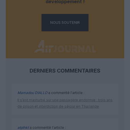
développement !
NOUS SOUTENIR
DERNIERS COMMENTAIRES
Mamadou DIALLO
a commenté l'article :
Il s’est masturbé sur une passagère endormie : trois ans
de prison et interdiction de séjour en Thaïlande
atplhkt
a commenté l'article :