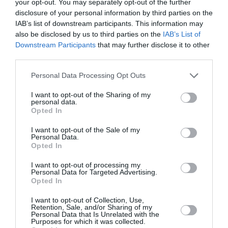
your opt-out. You may separately opt-out of the further
que de regarder la vérité: vous êtes dénigrant et
disclosure of your personal information by third parties on the
bête comme des bouriquets.
IAB’s list of downstream participants. This information may
RÉPONDRE
also be disclosed by us to third parties on the
IAB’s List of
Downstream Participants
that may further disclose it to other
third parties.
au front populaire
a
9 juin 2026 - 12 h
Personal Data Processing Opt Outs
commenté :
19 min
I want to opt-out of the Sharing of my
ça “boom” pas trop la grammaire et
personal data.
l’orthographe ici , mais le niveau est
Opted In
suffisant pour easyjet
I want to opt-out of the Sale of my
RÉPONDRE
Personal Data.
Opted In
I want to opt-out of processing my
Personal Data for Targeted Advertising.
Opted In
JJB
a commenté :
8 juin 2026 - 18 h 43 min
I want to opt-out of Collection, Use,
Retention, Sale, and/or Sharing of my
Il faudrait peut être leur apprendre la géographie et la
Personal Data that Is Unrelated with the
lecture?
Purposes for which it was collected.