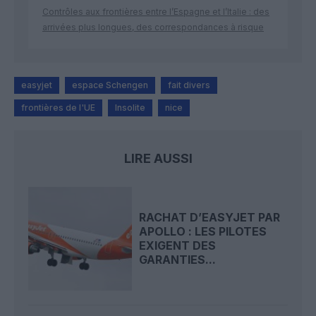
Contrôles aux frontières entre l’Espagne et l’Italie : des
arrivées plus longues, des correspondances à risque
easyjet
espace Schengen
fait divers
frontières de l'UE
Insolite
nice
LIRE AUSSI
RACHAT D’EASYJET PAR
APOLLO : LES PILOTES
EXIGENT DES
GARANTIES...