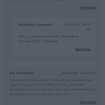
RÉPONDRE
Nouakchott
a commenté :
9 juin 2026 - 12 h 12
min
et là il y a confusion entre MRT (Morouak en
Australie) et NKC ..dommage
RÉPONDRE
Gsb
a commenté :
8 juin 2026 - 16 h 26 min
Enfin là il suffit de savoir lire. L’article dit expressément que
l’agence en question a verbalisé avoir des passeports
mauritaniens sous les yeux alors qu’ils étaient Mauriciens. Pas
sûr des compétences littéraires de la dame
RÉPONDRE