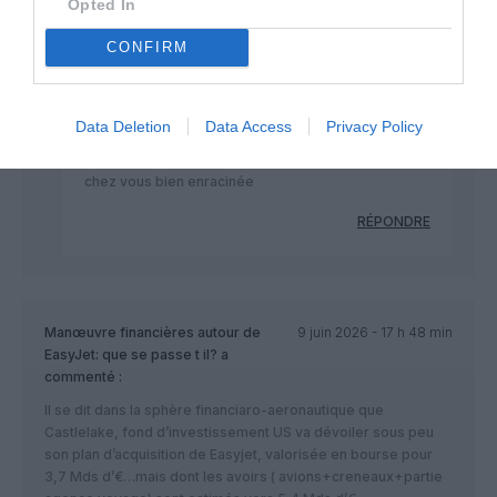
Opted In
RÉPONDRE
CONFIRM
JPP
a commenté :
9 juin 2026 - 11 h 16
Data Deletion
Data Access
Privacy Policy
min
Et vous à vous taire. La bêtise est universelle et
chez vous bien enracinée
RÉPONDRE
Manœuvre financières autour de
9 juin 2026 - 17 h 48 min
EasyJet: que se passe t il?
a
commenté :
Il se dit dans la sphère financiaro-aeronautique que
Castlelake, fond d’investissement US va dévoiler sous peu
son plan d’acquisition de Easyjet, valorisée en bourse pour
3,7 Mds d’€…mais dont les avoirs ( avions+creneaux+partie