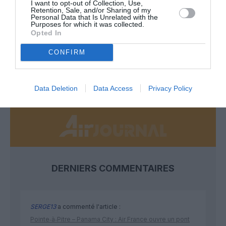
I want to opt-out of Collection, Use,
Retention, Sale, and/or Sharing of my
Personal Data that Is Unrelated with the
Appel aux lecteurs !
Purposes for which it was collected.
Opted In
Soutenez Air Journal participez
à son
développement !
CONFIRM
NOUS SOUTENIR
Data Deletion
Data Access
Privacy Policy
DERNIERS COMMENTAIRES
SERGE13
a commenté l'article :
Pointe‑à‑Pitre – Panama City : Air France ouvre un pont