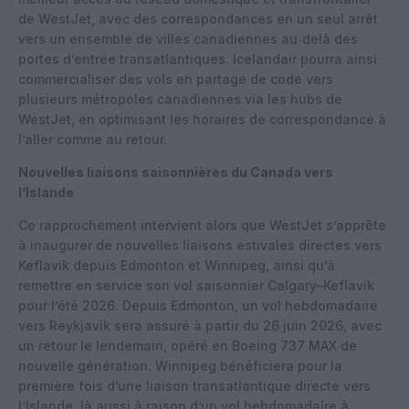
de WestJet, avec des correspondances en un seul arrêt
vers un ensemble de villes canadiennes au‑delà des
portes d’entrée transatlantiques. Icelandair pourra ainsi
commercialiser des vols en partage de code vers
plusieurs métropoles canadiennes via les hubs de
WestJet, en optimisant les horaires de correspondance à
l’aller comme au retour.
Nouvelles liaisons saisonnières du Canada vers
l’Islande
Ce rapprochement intervient alors que WestJet s’apprête
à inaugurer de nouvelles liaisons estivales directes vers
Keflavik depuis Edmonton et Winnipeg, ainsi qu’à
remettre en service son vol saisonnier Calgary–Keflavik
pour l’été 2026. Depuis Edmonton, un vol hebdomadaire
vers Reykjavik sera assuré à partir du 26 juin 2026, avec
un retour le lendemain, opéré en Boeing 737 MAX de
nouvelle génération. Winnipeg bénéficiera pour la
première fois d’une liaison transatlantique directe vers
l’Islande, là aussi à raison d’un vol hebdomadaire à