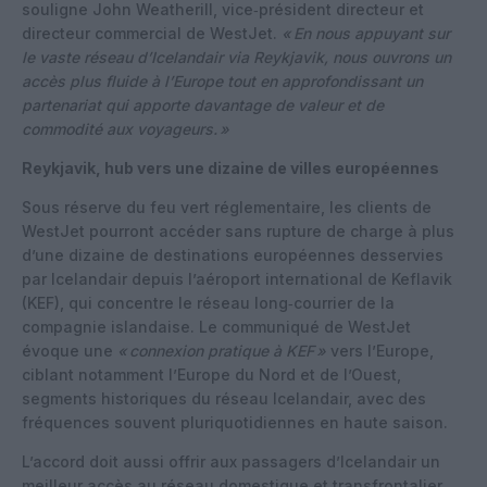
souligne John Weatherill, vice‑président directeur et
directeur commercial de WestJet.
«
En nous appuyant sur
le vaste réseau d’Icelandair via Reykjavik, nous ouvrons un
accès plus fluide à l’Europe tout en approfondissant un
partenariat qui apporte davantage de valeur et de
commodité aux voyageurs.
»
Reykjavik, hub vers une dizaine de villes européennes
Sous réserve du feu vert réglementaire, les clients de
WestJet pourront accéder sans rupture de charge à plus
d’une dizaine de destinations européennes desservies
par Icelandair depuis l’aéroport international de Keflavik
(KEF), qui concentre le réseau long‑courrier de la
compagnie islandaise. Le communiqué de WestJet
évoque une
«
connexion pratique à KEF
»
vers l’Europe,
ciblant notamment l’Europe du Nord et de l’Ouest,
segments historiques du réseau Icelandair, avec des
fréquences souvent pluriquotidiennes en haute saison.
L’accord doit aussi offrir aux passagers d’Icelandair un
meilleur accès au réseau domestique et transfrontalier