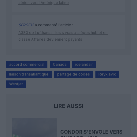
aérien vers l’Amérique latine
SERGE13
a commenté l'article :
A380 de Lufthansa : les « vrais » sièges hublot en
classe Affaires deviennent payants
accord commercial
Canada
icelandair
liaison transatlantique
partage de codes
Reykjavik
Westjet
LIRE AUSSI
CONDOR S’ENVOLE VERS