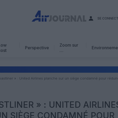
SE CONNEC
Low
Zoom sur
Perspective
Environneme
cost
…
Edito
En chiffres
Avis d’expert
astliner » : United Airlines planche sur un siège condamné pour rédui
AJ Académie
Vidéo
TLINER » : UNITED AIRLINE
UN SIÈGE CONDAMNÉ POUR