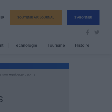
TER
SOUTENIR AIR JOURNAL
S'ABONNER
nt
Technologie
Tourisme
Histoire
Pratique
Hôtellerie
Voyages d’affaires
re son équipage cabine
S