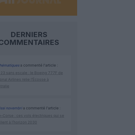
DERNIERS
COMMENTAIRES
hématiques
a commenté l'article :
 23 sans escale : le Boeing 777F de
onal Airlines relie l’Écosse à
stralie
issi novembri
a commenté l'article :
–Corse : ces vols électriques qui se
ilent à l’horizon 2030