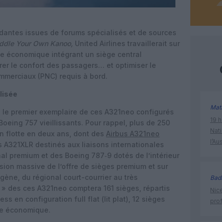
dantes issues de forums spécialisés et de sources
ddle Your Own Kanoo,
United Airlines travaillerait sur
ne économique intégrant un siège central
iorer le confort des passagers… et optimiser le
merciaux (PNC) requis à bord.
lisée
Mat
e le premier exemplaire de ces A321neo configurés
19 h
oeing 757 vieillissants. Pour rappel, plus de 250
Nati
n flotte en deux ans, dont des
Airbus A321neo
l’Au
s A321XLR destinés aux liaisons internationales
al premium et des Boeing 787‑9 dotés de l’intérieur
nsion massive de l’offre de sièges premium et sur
ène, du régional court-courrier au très
Bad
r » des ces A321neo comptera 161 sièges, répartis
Nice
s en configuration full flat (lit plat), 12 sièges
prof
se économique.