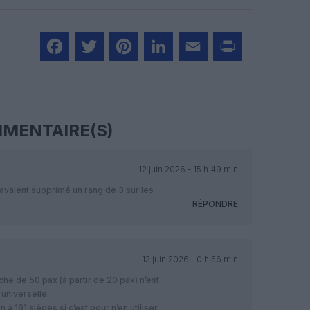
Facebook
Twitter
Pinterest
LinkedIn
Email
Print
MENTAIRE(S)
12 juin 2026 - 15 h 49 min
vaient supprimé un rang de 3 sur les
RÉPONDRE
13 juin 2026 - 0 h 56 min
he de 50 pax (à partir de 20 pax) n’est
universelle.
 à 161 sièges si c’est pour n’en utiliser