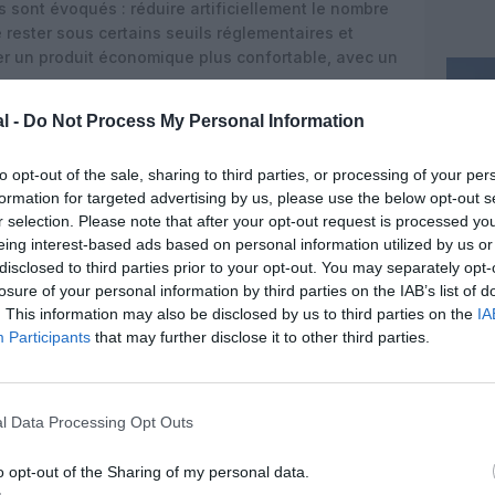
s sont évoqués : réduire artificiellement le nombre
rester sous certains seuils réglementaires et
er un produit économique plus confortable, avec un
l -
Do Not Process My Personal Information
United d’ajuster finement ses coûts d’exploitation.
es cabine représente un poste important,
premium à forte fréquence. Mais si l’idée d’un
to opt-out of the sale, sharing to third parties, or processing of your per
e certains passagers en quête de confort, elle
formation for targeted advertising by us, please use the below opt-out s
es et opérationnelles, notamment du côté des
r selection. Please note that after your opt-out request is processed y
eing interest-based ads based on personal information utilized by us or
disclosed to third parties prior to your opt-out. You may separately opt-
losure of your personal information by third parties on the IAB’s list of
. This information may also be disclosed by us to third parties on the
IA
Participants
that may further disclose it to other third parties.
l Data Processing Opt Outs
o opt-out of the Sharing of my personal data.