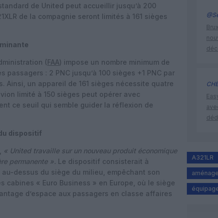
standard de United peut accueillir jusqu’à 200
@Se
21XLR de la compagnie seront limités à 161 sièges
Brux
nouv
rminante
déc
dministration (
FAA
) impose un nombre minimum de
s passagers : 2 PNC jusqu’à 100 sièges +1 PNC par
. Ainsi, un appareil de 161 sièges nécessite quatre
CHE
vion limité à 150 sièges peut opérer avec
Eas
nt ce seuil qui semble guider la réflexion de
ave
déd
du dispositif
,
« United travaille sur un nouveau produit économique
A321LR
ère permanente ».
Le dispositif consisterait à
lée au-dessus du siège du milieu, empêchant son
aménage
 les cabines « Euro Business » en Europe, où le siège
équipage
avantage d’espace aux passagers en classe affaires