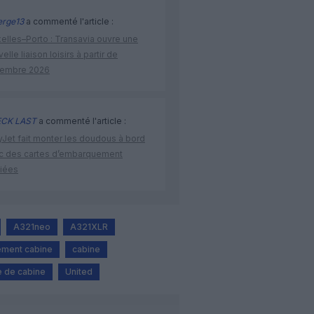
rge13
a commenté l'article :
elles–Porto : Transavia ouvre une
elle liaison loisirs à partir de
embre 2026
CK LAST
a commenté l'article :
yJet fait monter les doudous à bord
c des cartes d’embarquement
iées
A321neo
A321XLR
ment cabine
cabine
 de cabine
United