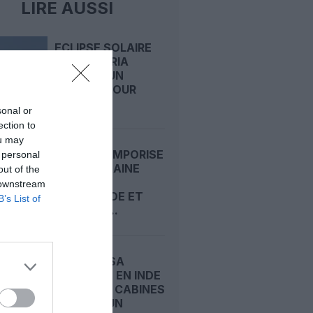
LIRE AUSSI
ECLIPSE SOLAIRE
2026 : IBERIA
AFFRÈTE UN
A321XLR POUR
SUIVRE...
sonal or
ection to
ou may
INDIGO TEMPORISE
 personal
SA PROCHAINE
out of the
GRANDE
 downstream
COMMANDE ET
B’s List of
MISE SUR...
LUFTHANSA
ACCÉLÈRE EN INDE
AVEC DES CABINES
NEUVES, UN