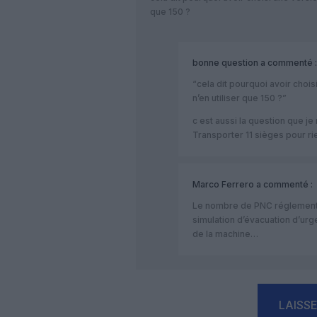
que 150 ?
bonne question
a commenté :
“cela dit pourquoi avoir chois
n’en utiliser que 150 ?”
c est aussi la question que je
Transporter 11 sièges pour ri
Marco Ferrero
a commenté :
Le nombre de PNC réglement
simulation d’évacuation d’urge
de la machine…
LAISS