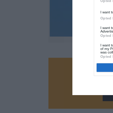
Opted 
I want t
Opted 
I want 
Advertis
Opted 
I want t
of my P
was col
Opted 
Vous ave
Soutenez
N