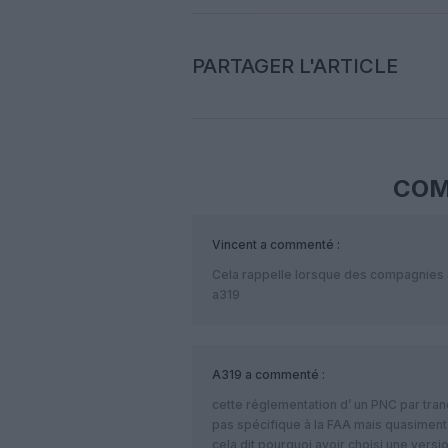
PARTAGER L'ARTICLE
COM
Vincent
a commenté :
Cela rappelle lorsque des compagnies a
a319
A319
a commenté :
cette réglementation d’ un PNC par tranc
pas spécifique à la FAA mais quasiment 
cela dit pourquoi avoir choisi une version