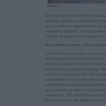
©United
Selon plusieurs informations concor
internes relayées notamment par
Pa
une nouvelle configuration de cabi
neutralisé. Objectif : à la fois amél
nombre de personnels navigants com
Une cabine premium… mais rationa
United doit recevoir dès cette anné
spécifiquement pour remplacer ses B
nouveaux appareils doivent entrer e
« Coastliner » transcontinentaux
, de
« fines », un nouveau CRJ450 région
« Elevated », tous centrés sur l’exte
une expérience passager plus homog
long‑courrier. La cabine « Coastline
comme suit : 20 sièges Polaris Busines
Premium Plus et 129 sièges en clas