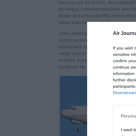
Dans le cas de United, deux objectif
de sièges commercialisables afin de 
limiter le nombre de PNC et monétis
siège adjacent inoccupé.
Air Journa
Cette stratégie pourrait permettre à 
La masse salariale liée aux équipag
notamment sur des vols domestiques 
If you wish 
siège central bloqué pourrait séduir
sensitive in
soulève aussi des questions social
confirm you
syndicats de PNC.
continue se
information 
further disc
participants
Downstream 
Persona
I want t