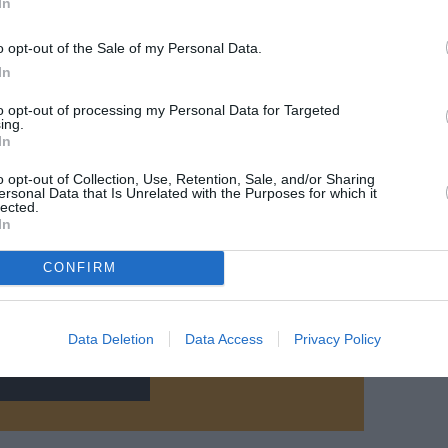
In
o opt-out of the Sale of my Personal Data.
In
to opt-out of processing my Personal Data for Targeted
ing.
In
@United Airlines
o opt-out of Collection, Use, Retention, Sale, and/or Sharing
ersonal Data that Is Unrelated with the Purposes for which it
lected.
In
CONFIRM
z apprécié l’article ?
-nous, faites un don !
Data Deletion
Data Access
Privacy Policy
OUS SOUTENIR