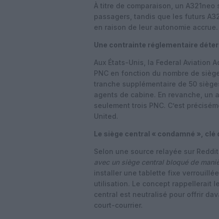
À titre de comparaison, un A321neo 
passagers, tandis que les futurs A3
en raison de leur autonomie accrue.
Une contrainte réglementaire déte
Aux États-Unis, la Federal Aviation A
PNC en fonction du nombre de siège
tranche supplémentaire de 50 sièges
agents de cabine. En revanche, un a
seulement trois PNC. C’est préciséme
United.
Le siège central « condamné », clé 
Selon une source relayée sur Reddit
avec un siège central bloqué de mani
installer une tablette fixe verrouil
utilisation. Le concept rappellerait
central est neutralisé pour offrir d
court-courrier.