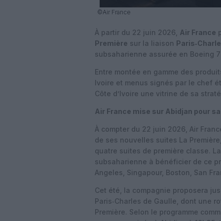
©Air France
À partir du 22 juin 2026,
Air France
p
Première
sur la liaison
Paris‑Charle
subsaharienne assurée en Boeing 
Entre montée en gamme des produits a
Ivoire et menus signés par le chef ét
Côte d’Ivoire une vitrine de sa strat
Air France mise sur Abidjan pour sa
À compter du 22 juin 2026, Air Fran
de ses nouvelles suites La Première
quatre suites de première classe. La
subsaharienne à bénéficier de ce pr
Angeles, Singapour, Boston, San Fr
Cet été, la compagnie proposera jus
Paris‑Charles de Gaulle, dont une r
Première. Selon le programme commu