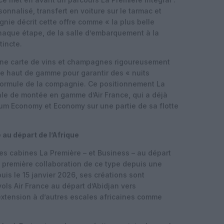
sonnalisé, transfert en voiture sur le tarmac et
gnie décrit cette offre comme « la plus belle
chaque étape, de la salle d’embarquement à la
tincte.
 une carte de vins et champagnes rigoureusement
rie haut de gamme pour garantir des « nuits
 formule de la compagnie. Ce positionnement La
ale de montée en gamme d’Air France, qui a déjà
um Economy et Economy sur une partie de sa flotte
au départ de l’Afrique
des cabines La Première – et Business – au départ
, première collaboration de ce type depuis une
is le 15 janvier 2026, ses créations sont
ols Air France au départ d’Abidjan vers
extension à d’autres escales africaines comme
.