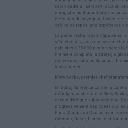
salon dédié à l’aéroport, accueil per
enregistrement prioritaire. La compa
définition du voyage », faisant de 
cabine de repos, une expérience dis
La partie restauration s’appuie sur
sélectionnés, ainsi que sur une lite
paisibles à 35 000 pieds » selon la
Première complète la stratégie glob
rénové ses cabines Business, Premi
long‑courrier.
Mory Sacko, premier chef signature 
En 2026, Air France confie la carte 
d’Abidjan au chef étoilé Mory Sacko
escale d’Afrique subsaharienne. Depu
progressivement déployées sur les v
Paris‑Charles de Gaulle, avant une 
Cotonou, Dakar, Libreville et Nairobi