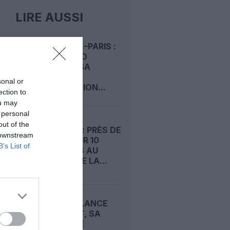
LIRE AUSSI
KINSHASA–PARIS :
AIR CONGO
PRÉPARE SA
DEUXIÈME
sonal or
DESTINATION...
ection to
ou may
 personal
out of the
ÉTÉ 2026 : PRÈS DE
 downstream
4 VOLS SUR 10
B’s List of
RETARDÉS AU
DÉPART DE LA...
JETBLUE LANCE
BLUEFIRST, SA
NOUVELLE