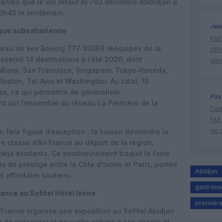
tandis que le vol retour AF703 décollera d’Abidjan à
 5h45 le lendemain.
Jea
ique subsaharienne
Part
éseau de ses Boeing 777‑300ER rééquipés de la
off
sservir 14 destinations à l’été 2026, dont
gar
Miami, San Francisco, Singapour, Tokyo‑Haneda,
Boston, Tel‑Aviv et Washington. Au total, 19
es, ce qui permettra de généraliser
Pas 
d sur l’ensemble du réseau La Première de la
Cert
FAA
de 
 fera figure d’exception : la liaison deviendra la
e classe d’Air France au départ de la région,
déjà existants. Ce positionnement traduit la forte
de prestige entre la Côte d’Ivoire et Paris, portée
Abidjan
t affinitaire soutenu.
gastron
ance au Sofitel Hôtel Ivoire
première
France organise une exposition au Sofitel Abidjan
in de présenter la nouvelle cabine à ses clients et