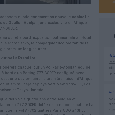
roposera quotidiennement sa nouvelle
cabine La
s de Gaulle – Abidjan
, une exclusivité en Afrique
777‑300ER.
u sol et à bord, exposition patrimoniale à l’Hôtel
oilé Mory Sacko, la compagnie tricolore fait de la
égie premium long‑courrier.
Avia
 vitrine La Première
Part
ce opérera chaque jour un vol Paris–Abidjan équipé
off
, à bord d’un Boeing 777‑300ER configuré avec
gar
 desserte devient ainsi la première liaison d’Afrique
oduit amiral, déjà déployé vers New York‑JFK, Los
ancisco et Tokyo‑Haneda.
ND
Aéro
qu’à deux vols quotidiens entre Abidjan et
d’e
otation en 777‑300ER dotée de la nouvelle cabine La
num
niqué, le vol AF702 quittera Paris‑CDG à 13h55