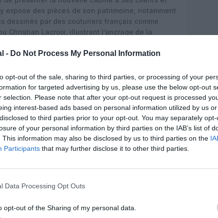
e y expose des pièces de son patrimoine, notamment
es dessinés par des couturiers français comme
u Christian Lacroix, illustrant l’ancrage de la
se.
l -
Do Not Process My Personal Information
ouvrir le système de divertissement de dernière
es cabines long‑courrier, avec plus de 1 500 heures
to opt-out of the sale, sharing to third parties, or processing of your per
ns individuels. L’offre comprend, entre autres, une
formation for targeted advertising by us, please use the below opt-out s
es podcasts et des contenus dédiés aux plus
r selection. Please note that after your opt-out request is processed y
r s’adapter aux goûts et cultures d’une clientèle
eing interest-based ads based on personal information utilized by us or
disclosed to third parties prior to your opt-out. You may separately opt-
losure of your personal information by third parties on the IAB’s list of
ublots et quatre suites seulement
. This information may also be disclosed by us to third parties on the
IA
Participants
that may further disclose it to other third parties.
ingue d’abord par ses dimensions : elle s’étire sur
‑lit l’un des plus longs espaces de première classe
n espace entièrement modulable avec, d’un côté,
 méridienne pouvant se transformer en véritable lit
l Data Processing Opt Outs
o opt-out of the Sharing of my personal data.
gonomiques, réglables pour les phases de