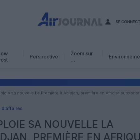
SE CONNEC
Low
Zoom sur
Perspective
Environneme
cost
…
Edito
En chiffres
Avis d’expert
éploie sa nouvelle La Première à Abidjan, première en Afrique subsaha
AJ Académie
d’affaires
Vidéo
PLOIE SA NOUVELLE LA
IDJAN, PREMIÈRE EN AFRIQ