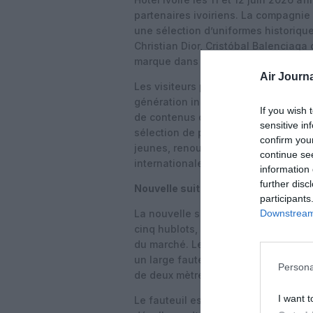
partenaires ivoiriens. La compagni
une sélection d’uniformes historiqu
Christian Dior, Cristóbal Balenciaga o
marque dans l’élégance à la françai
Air Journa
Les visiteurs peuvent également déc
génération installé sur l’ensemble d
If you wish 
de contenus diffusés sur 38 000 écra
sensitive in
sélection de programmes CANAL+, d
confirm you
jeunes, renouvelés régulièrement pou
continue se
internationale.
information 
further disc
Nouvelle suite La Première : cinq h
participants
Downstream 
La nouvelle suite La Première se dist
cinq hublots, faisant de ce fauteuil
du marché. Le concept repose sur u
un large fauteuil et, de l’autre, une
Persona
de deux mètres de longueur.
I want t
Le fauteuil est doté de mousses er