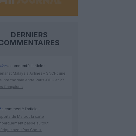
DERNIERS
COMMENTAIRES
tion
a commenté l'article :
enariat Malaysia Airlines – SNCF : une
re intermodale entre Paris-CDG et 27
es françaises
R
a commenté l'article :
ports du Maroc : la carte
mbarquement passe au tout
érique avec Pax Check