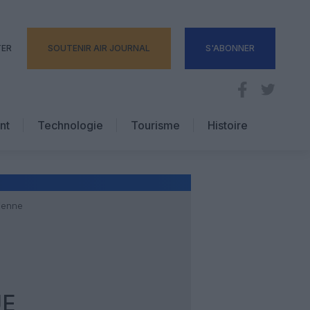
TER
SOUTENIR AIR JOURNAL
S'ABONNER
nt
Technologie
Tourisme
Histoire
Pratique
Hôtellerie
Voyages d’affaires
rienne
UE