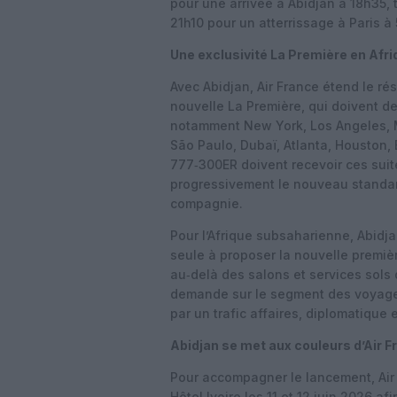
pour une arrivée à Abidjan à 18h35, 
21h10 pour un atterrissage à Paris à
Une exclusivité La Première en Afr
Avec Abidjan, Air France étend le r
nouvelle La Première, qui doivent de
notamment New York, Los Angeles, 
São Paulo, Dubaï, Atlanta, Houston, 
777‑300ER doivent recevoir ces suit
progressivement le nouveau standar
compagnie.
Pour l’Afrique subsaharienne, Abidjan
seule à proposer la nouvelle premièr
au‑delà des salons et services sols 
demande sur le segment des voyages 
par un trafic affaires, diplomatique e
Abidjan se met aux couleurs d’Air Fr
Pour accompagner le lancement, Air 
Hôtel Ivoire les 11 et 12 juin 2026 af