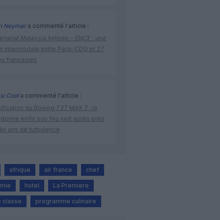
n Neymar
a commenté l'article :
enariat Malaysia Airlines – SNCF : une
re intermodale entre Paris-CDG et 27
es françaises
si Cool
a commenté l'article :
ification du Boeing 737 MAX 7 : la
 donne enfin son feu vert après près
dix ans de turbulence
afrique
air france
chef
omie
hotel
La Premiere
 classe
programme culinaire