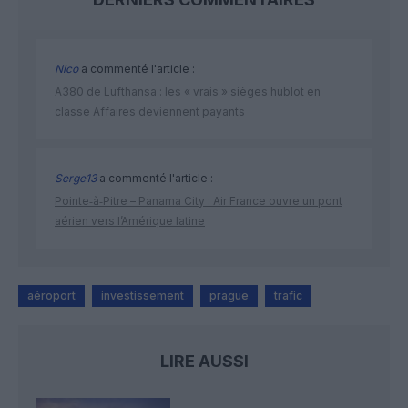
Nico
a commenté l'article :
A380 de Lufthansa : les « vrais » sièges hublot en
classe Affaires deviennent payants
Serge13
a commenté l'article :
Pointe‑à‑Pitre – Panama City : Air France ouvre un pont
aérien vers l’Amérique latine
aéroport
investissement
prague
trafic
LIRE AUSSI