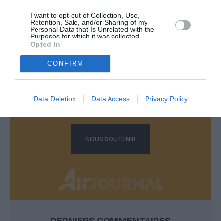
LAISSER UN COMMENTAIRE
I want to opt-out of Collection, Use,
Retention, Sale, and/or Sharing of my
Personal Data that Is Unrelated with the
Purposes for which it was collected.
Opted In
FAIRE UN DON
CONFIRM
Appel aux lecteurs !
Soutenez Air Journal participez
à son
Data Deletion
Data Access
Privacy Policy
développement !
NOUS SOUTENIR
DERNIERS COMMENTAIRES