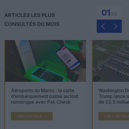
01
/
05
ARTICLES LES PLUS
CONSULTÉS DU MOIS
Aéroports du Maroc : la carte
Washington Du
d’embarquement passe au tout
Trump lance u
numérique avec Pax Check
de 22,5 millia
LIRE L'ARTICLE
LIRE L'ARTICL