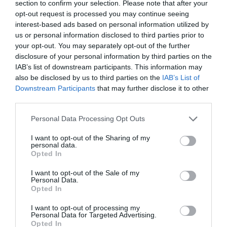
section to confirm your selection. Please note that after your
Vous avez apprécié l’article ?
opt-out request is processed you may continue seeing
Soutenez-nous, faites un don !
interest-based ads based on personal information utilized by
us or personal information disclosed to third parties prior to
your opt-out. You may separately opt-out of the further
NOUS SOUTENIR
disclosure of your personal information by third parties on the
IAB’s list of downstream participants. This information may
also be disclosed by us to third parties on the
IAB’s List of
Downstream Participants
that may further disclose it to other
third parties.
PARTAGER L'ARTICLE
Personal Data Processing Opt Outs
I want to opt-out of the Sharing of my
personal data.
Opted In
Facebook
Twitter
Pinterest
LinkedIn
Email
Print
I want to opt-out of the Sale of my
Personal Data.
Opted In
Aucun commentaire !
I want to opt-out of processing my
Personal Data for Targeted Advertising.
Opted In