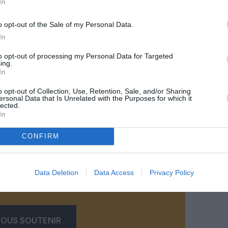
In
o opt-out of the Sale of my Personal Data.
In
to opt-out of processing my Personal Data for Targeted
ing.
In
o opt-out of Collection, Use, Retention, Sale, and/or Sharing
ersonal Data that Is Unrelated with the Purposes for which it
lected.
@Riyadh Air
In
CONFIRM
z apprécié l’article ?
Data Deletion
Data Access
Privacy Policy
-nous, faites un don !
OUS SOUTENIR