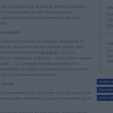
 de ses opérations, Riyadh Air affiche clairement
@Se
eur, en complément de son développement
Brux
: capter une part du trafic domestique dense et
nouv
rier.
déc
e visibilité
cérémonie officielle en présence d’Abdulaziz Al-
CHE
rale de l’aviation civile saoudienne (GACA), ainsi
Eas
eil d’administration de
Riyadh Air
. Dans un
ave
aux, la compagnie a déclaré :
« Nous avons inauguré
déd
ddah […] à une étape charnière qui renforce la
 saoudiennes et soutient la dynamique du tourisme et
s les plus fréquentées au monde »
.
arabie s
u réseau
Nouvelle 
urs seulement après le premier vol long-courrier de
vision 2
 vers Londres-Heathrow, marquant son entrée sur la
éploiement accéléré de son réseau, exclusivement