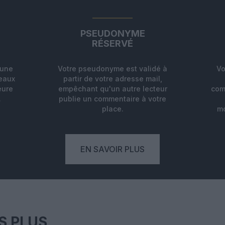
PSEUDONYME
RÉSERVÉ
'une
Votre pseudonyme est validé à
Vo
deaux
partir de votre adresse mail,
eure
empêchant qu'un autre lecteur
com
.
publie un commentaire à votre
place.
mo
EN SAVOIR PLUS
S PLUS