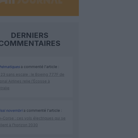
DERNIERS
COMMENTAIRES
hématiques
a commenté l'article :
 23 sans escale : le Boeing 777F de
onal Airlines relie l’Écosse à
stralie
issi novembri
a commenté l'article :
–Corse : ces vols électriques qui se
ilent à l’horizon 2030