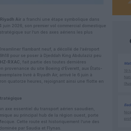
Riyadh Air
a franchi une étape symbolique dans
4 juin 2026, son premier vol commercial domestique
 stratégique sur l’un des axes aériens les plus
reamliner flambant neuf, a décollé de l’aéroport
à 9h18 pour se poser à Djeddah King Abdulaziz peu
HZ-RXAC
, fait partie des toutes dernières
Mat
en provenance du site Boeing d’Everett, aux États-
19 h
xemplaire livré à Riyadh Air, arrivé le 6 juin à
Nati
ron quatorze heures, rejoignant ainsi une flotte en
l’Au
tratégique
Bad
un axe essentiel du transport aérien saoudien,
Nice
omique au principal hub de la région ouest, porte
prof
 Mecque. Cette route est historiquement l’une des
dominée par Saudia et Flynas.