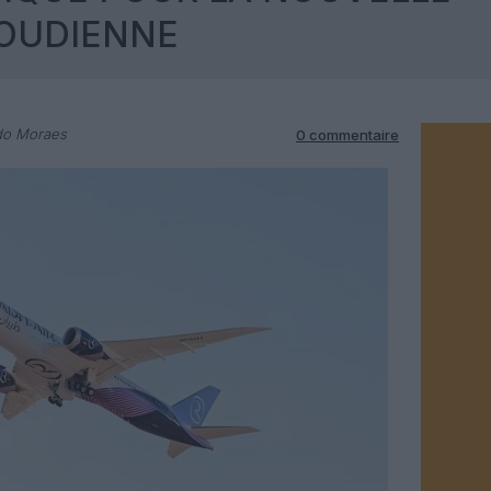
OUDIENNE
do Moraes
0 commentaire