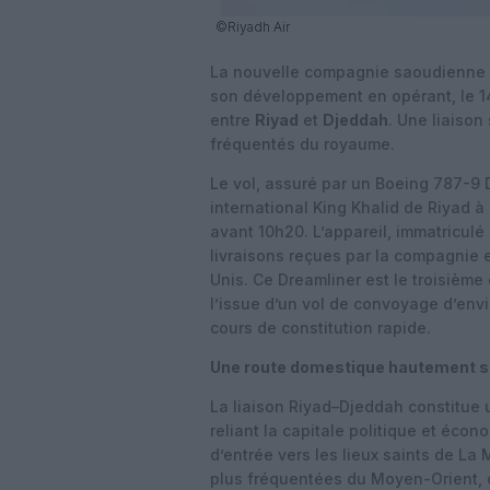
©Riyadh Air
La nouvelle compagnie saoudienne
son développement en opérant, le 1
entre
Riyad
et
Djeddah
. Une liaison
fréquentés du royaume.
Le vol, assuré par un Boeing 787-9 D
international King Khalid de Riyad 
avant 10h20. L’appareil, immatriculé
livraisons reçues par la compagnie 
Unis. Ce Dreamliner est le troisième e
l’issue d’un vol de convoyage d’envi
cours de constitution rapide.
Une route domestique hautement s
La liaison Riyad–Djeddah constitue 
reliant la capitale politique et écon
d’entrée vers les lieux saints de La
plus fréquentées du Moyen-Orient, 