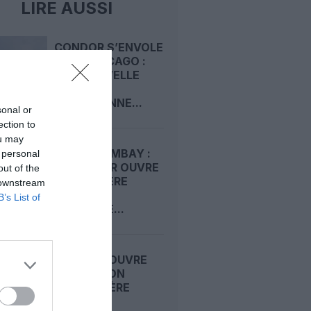
LIRE AUSSI
CONDOR S’ENVOLE
VERS CHICAGO :
UNE NOUVELLE
LIGNE
QUOTIDIENNE...
sonal or
ection to
ou may
RIYAD–BOMBAY :
 personal
RIYADH AIR OUVRE
out of the
SA PREMIÈRE
 downstream
ROUTE
B’s List of
RÉGULIÈRE...
AIR INDIA OUVRE
UNE LIAISON
SAISONNIÈRE
MUMBAI–