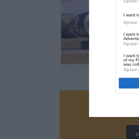
Opted 
I want t
Opted 
I want 
Advertis
Opted 
I want t
of my P
was col
Opted 
Vous ave
Soutenez
N