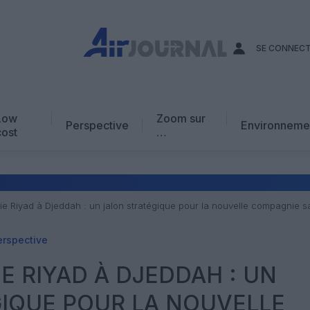
SE CONNEC
Low
Zoom sur
Perspective
Environneme
cost
…
Edito
En chiffres
Avis d’expert
elie Riyad à Djeddah : un jalon stratégique pour la nouvelle compagnie 
AJ Académie
erspective
Vidéo
IE RIYAD À DJEDDAH : UN
IQUE POUR LA NOUVELLE