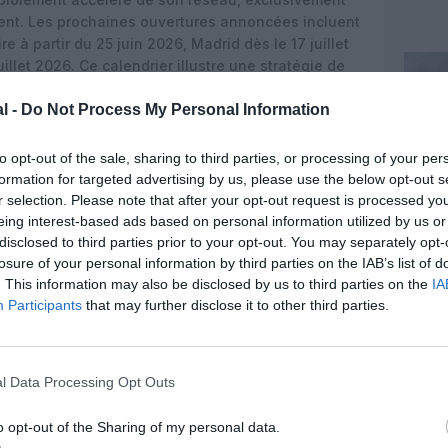
nt. Les prochaines ouvertures annoncées incluent
re à partir du 25 juin 2026, Madrid dès le 17 juillet
llet 2026. Ce calendrier illustre une stratégie de
liaisons régionales à forte densité et destinations
l -
Do Not Process My Personal Information
030
to opt-out of the sale, sharing to third parties, or processing of your per
formation for targeted advertising by us, please use the below opt-out s
dien (PIF), Riyadh Air s’inscrit au cœur de la
r selection. Please note that after your opt-out request is processed y
versifier l’économie du royaume et à faire de Riyad
eing interest-based ads based on personal information utilized by us or
e ambitionne de desservir plus de 100 destinations
disclosed to third parties prior to your opt-out. You may separately opt-
nsporter des dizaines de millions de passagers par
losure of your personal information by third parties on the IAB’s list of
. This information may also be disclosed by us to third parties on the
IA
Participants
that may further disclose it to other third parties.
l Data Processing Opt Outs
o opt-out of the Sharing of my personal data.