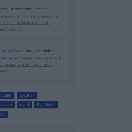
rge13
a commenté l'article :
elles–Porto : Transavia ouvre une
elle liaison loisirs à partir de
embre 2026
CK LAST
a commenté l'article :
yJet fait monter les doudous à bord
c des cartes d’embarquement
iées
aoudite
Djeddah
liaison
riyad
Riyadh Air
030