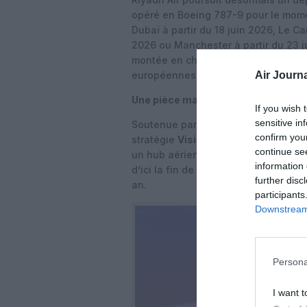
opéré en Boeing 787-9 pour le mome
Dubaï à partir du 18 juin 2026, Le Cai
2026 ou Manchester à partir du 23 jui
montée en charge rapide, combinant 
Air Journa
européennes majeures.
Une pièce maîtresse de la Vision 2
If you wish 
sensitive in
Soutenue par le fonds souverain saou
confirm you
stratégie
Vision 2030
, qui vise à di
continue se
un hub aérien mondial. La compagni
information 
d’ici la fin de la décennie et de tra
further disc
an.
participants
Downstream 
Persona
I want t