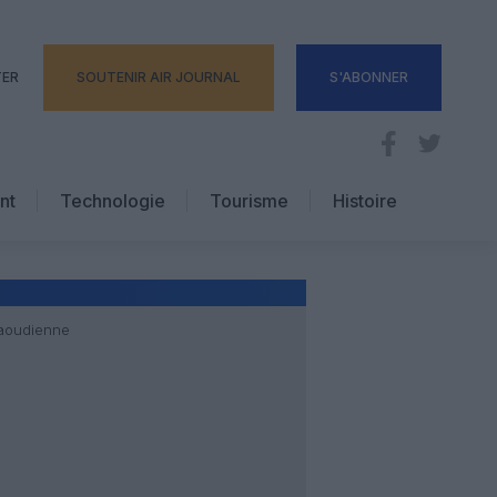
TER
SOUTENIR AIR JOURNAL
S'ABONNER
nt
Technologie
Tourisme
Histoire
Pratique
Hôtellerie
Voyages d’affaires
saoudienne