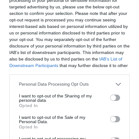
processing of your personal or sensitive information for
targeted advertising by us, please use the below opt-out
section to confirm your selection. Please note that after your
opt-out request is processed you may continue seeing
Vous avez apprécié l’article ?
interest-based ads based on personal information utilized by
Soutenez-nous, faites un don !
us or personal information disclosed to third parties prior to
your opt-out. You may separately opt-out of the further
disclosure of your personal information by third parties on the
NOUS SOUTENIR
IAB’s list of downstream participants. This information may
also be disclosed by us to third parties on the
IAB’s List of
Downstream Participants
that may further disclose it to other
third parties.
Personal Data Processing Opt Outs
PARTAGER L'ARTICLE
I want to opt-out of the Sharing of my
personal data.
Opted In
Facebook
Twitter
Pinterest
LinkedIn
Email
Print
I want to opt-out of the Sale of my
Personal Data.
Opted In
I want to opt-out of processing my