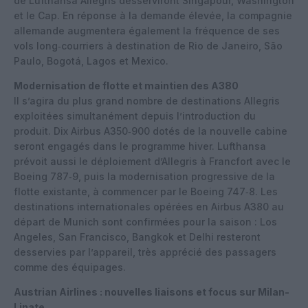
de Lufthansa Allegris desserviront Singapour, Washington
et le Cap. En réponse à la demande élevée, la compagnie
allemande augmentera également la fréquence de ses
vols long‑courriers à destination de Rio de Janeiro, São
Paulo, Bogotá, Lagos et Mexico.
Modernisation de flotte et maintien des A380
Il s’agira du plus grand nombre de destinations Allegris
exploitées simultanément depuis l’introduction du
produit. Dix Airbus A350‑900 dotés de la nouvelle cabine
seront engagés dans le programme hiver. Lufthansa
prévoit aussi le déploiement d’Allegris à Francfort avec le
Boeing 787‑9, puis la modernisation progressive de la
flotte existante, à commencer par le Boeing 747‑8. Les
destinations internationales opérées en Airbus A380 au
départ de Munich sont confirmées pour la saison : Los
Angeles, San Francisco, Bangkok et Delhi resteront
desservies par l’appareil, très apprécié des passagers
comme des équipages.
Austrian Airlines : nouvelles liaisons et focus sur Milan-
Linate