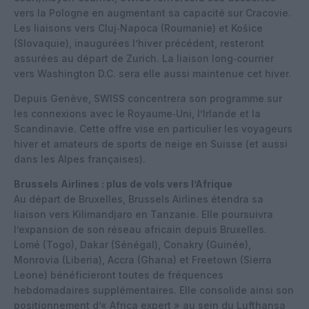
vers la Pologne en augmentant sa capacité sur Cracovie.
Les liaisons vers Cluj‑Napoca (Roumanie) et Košice
(Slovaquie), inaugurées l’hiver précédent, resteront
assurées au départ de Zurich. La liaison long‑courrier
vers Washington D.C. sera elle aussi maintenue cet hiver.
Depuis Genève, SWISS concentrera son programme sur
les connexions avec le Royaume‑Uni, l’Irlande et la
Scandinavie. Cette offre vise en particulier les voyageurs
hiver et amateurs de sports de neige en Suisse (et aussi
dans les Alpes françaises).
Brussels Airlines : plus de vols vers l’Afrique
Au départ de Bruxelles, Brussels Airlines étendra sa
liaison vers Kilimandjaro en Tanzanie. Elle poursuivra
l’expansion de son réseau africain depuis Bruxelles.
Lomé (Togo), Dakar (Sénégal), Conakry (Guinée),
Monrovia (Liberia), Accra (Ghana) et Freetown (Sierra
Leone) bénéficieront toutes de fréquences
hebdomadaires supplémentaires. Elle consolide ainsi son
positionnement d’« Africa expert » au sein du Lufthansa