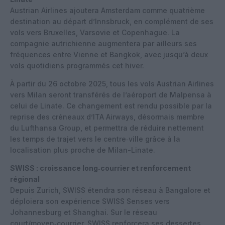
Austrian Airlines ajoutera Amsterdam comme quatrième
destination au départ d’Innsbruck, en complément de ses
vols vers Bruxelles, Varsovie et Copenhague. La
compagnie autrichienne augmentera par ailleurs ses
fréquences entre Vienne et Bangkok, avec jusqu’à deux
vols quotidiens programmés cet hiver.
À partir du 26 octobre 2025, tous les vols Austrian Airlines
vers Milan seront transférés de l’aéroport de Malpensa à
celui de Linate. Ce changement est rendu possible par la
reprise des créneaux d’ITA Airways, désormais membre
du Lufthansa Group, et permettra de réduire nettement
les temps de trajet vers le centre‑ville grâce à la
localisation plus proche de Milan-Linate.
SWISS : croissance long‑courrier et renforcement
régional
Depuis Zurich, SWISS étendra son réseau à Bangalore et
déploiera son expérience SWISS Senses vers
Johannesburg et Shanghai. Sur le réseau
court/moyen‑courrier, SWISS renforcera ses dessertes