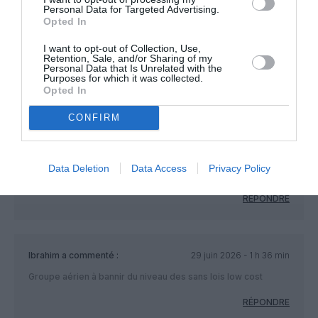
COMMENTAIRE(S)
Personal Data for Targeted Advertising.
Opted In
I want to opt-out of Collection, Use,
ML
a commenté :
28 juin 2026 - 9 h 11 min
Retention, Sale, and/or Sharing of my
Personal Data that Is Unrelated with the
La Finlande n’est pas en Scandinavie…
Purposes for which it was collected.
Opted In
RÉPONDRE
CONFIRM
yoyoa380
a commenté :
28 juin 2026 - 10 h 50 min
Data Deletion
Data Access
Privacy Policy
Erratum : c’est plutôt 2026-2027 pour l’hiver qui arrive
RÉPONDRE
Ibrahim
a commenté :
29 juin 2026 - 1 h 36 min
Groupe aérien à bannir du niveau des sans lois low cost
RÉPONDRE