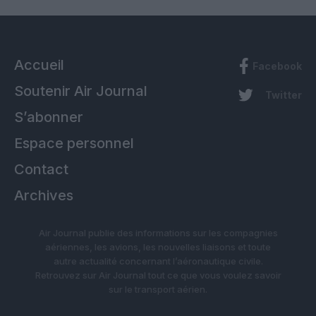
Accueil
Facebook
Soutenir Air Journal
Twitter
S’abonner
Espace personnel
Contact
Archives
Air Journal publie des informations sur les compagnies
aériennes, les avions, les nouvelles liaisons et toute
autre actualité concernant l’aéronautique civile.
Retrouvez sur Air Journal tout ce que vous voulez savoir
sur le transport aérien.