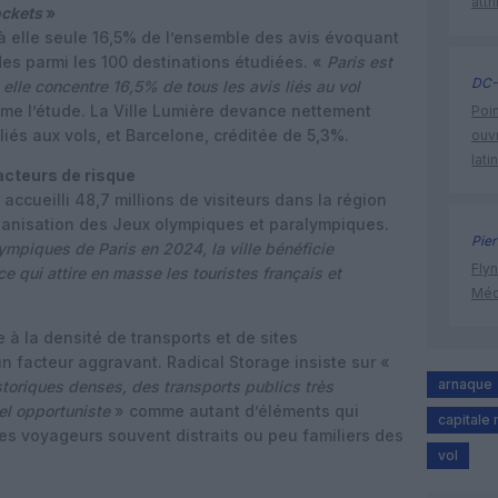
attr
ockets
»
 à elle seule 16,5% de l’ensemble des avis évoquant
es parmi les 100 destinations étudiées. «
Paris est
DC-
elle concentre 16,5% de tous les avis liés au vol
me l’étude. La Ville Lumière devance nettement
Poin
iés aux vols, et Barcelone, créditée de 5,3%.
ouvr
lati
acteurs de risque
accueilli 48,7 millions de visiteurs dans la région
ganisation des Jeux olympiques et paralympiques.
Pier
mpiques de Paris en 2024, la ville bénéficie
Flyn
e qui attire en masse les touristes français et
Méd
 à la densité de transports et de sites
facteur aggravant. Radical Storage insiste sur «
arnaque
istoriques denses, des transports publics très
el opportuniste
» comme autant d’éléments qui
capitale
es voyageurs souvent distraits ou peu familiers des
vol