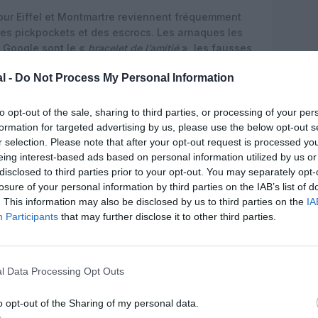
tour Eiffel et Montmartre reviennent fréquemment
s pickpockets et des escrocs. Les arnaques les
 Google sont le «
bracelet de l’amitié
», les fausses
s faux taxis, les surfacturations et les manipulations
l -
Do Not Process My Personal Information
mbre réel de vols, mais refléter la perception des
to opt-out of the sale, sharing to third parties, or processing of your per
ns les commentaires en ligne. Egalement, la
formation for targeted advertising by us, please use the below opt-out s
 à mettre en regard du volume de touristes
r selection. Please note that after your opt-out request is processed y
Paris. Radical Storage rappelle d’ailleurs que la
eing interest-based ads based on personal information utilized by us or
mentaires en anglais, ce qui constitue une limite
disclosed to third parties prior to your opt-out. You may separately opt-
losure of your personal information by third parties on the IAB’s list of
. This information may also be disclosed by us to third parties on the
IA
 à risque
Participants
that may further disclose it to other third parties.
uxième ville la plus souvent associée à des vols et
 La capitale italienne totalise 10,7% des
ar un centre historique très fréquenté, des piazzas
hargés. L’étude rappelle que «
en 2024, la ville a
l Data Processing Opt Outs
 de pickpocket par rapport à 2019
», ce qui renforce
tes.
o opt-out of the Sharing of my personal data.