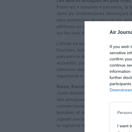
Les lieux et arnaques les plus cités
Parmi les «
hotspots
» parisiens, la 
dans les commentaires dénonçant de
plus communes décrites par les avis
pétitions ou collectes caritatives, le
Air Journa
sur les taux de change.
L’étude ne prétend pas mesurer le no
If you wish 
touristes, telle qu’elle s’exprime da
sensitive in
prévalence des mentions de vols est
confirm you
accueillis, particulièrement élevé à 
continue se
sélection des avis se limite aux com
information 
importante à garder à l’esprit.
further disc
participants
Rome, Barcelone et les autres villes
Downstream 
Juste derrière Paris, Rome est la de
des arnaques dans les avis analysés.
commentaires liés au vol, stimulés p
bondées et des transports publics c
Persona
signalé une hausse de 68% des délits
la vigilance recommandée aux touris
I want t