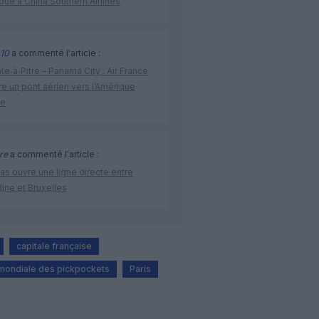
ibué à China Southern Airlines
10
a commenté l'article :
te‑à‑Pitre – Panama City : Air France
e un pont aérien vers l’Amérique
ne
re
a commenté l'article :
as ouvre une ligne directe entre
ine et Bruxelles
capitale française
 mondiale des pickpockets
Paris