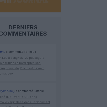
DERNIERS
COMMENTAIRES
no C
a commenté l'article :
vilités à Bangkok : 22 passagers
nois refusés à bord après une
se-poursuite, l’incident devient
lomatique
nçois Marty
a commenté l'article :
bilité du COMAC C919 : des
malies signalées dans un document