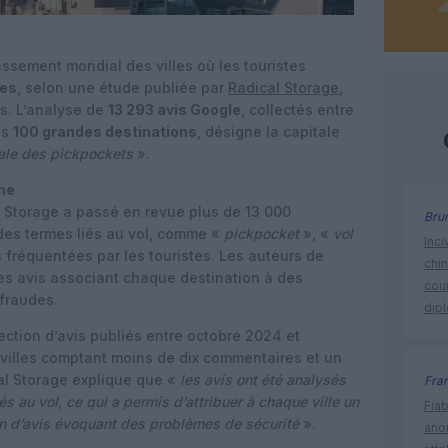
assement mondial des villes où les touristes
ues
, selon une étude publiée par
Radical Storage
,
s. L’analyse de
13 293 avis Google
, collectés entre
ns
100 grandes destinations
, désigne la capitale
iale des pickpockets
».
gne
l Storage a passé en revue plus de 13 000
Bru
es termes liés au vol, comme «
pickpocket
», «
vol
Inci
s fréquentées par les touristes. Les auteurs de
chi
ces avis associant chaque destination à des
cour
 fraudes.
dip
ction d’avis publiés entre octobre 2024 et
villes comptant moins de dix commentaires et un
cal Storage explique que «
les avis ont été analysés
Fra
s au vol, ce qui a permis d’attribuer à chaque ville un
Fia
on d’avis évoquant des problèmes de sécurité
».
ano