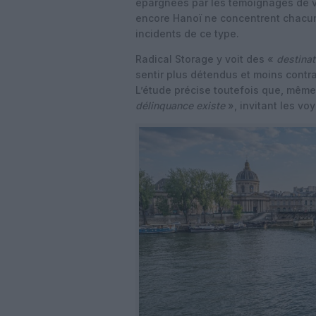
épargnées par les témoignages de v
encore Hanoï ne concentrent chacu
incidents de ce type.
Radical Storage y voit des «
destinat
sentir plus détendus et moins contra
L’étude précise toutefois que, même
délinquance existe
», invitant les v