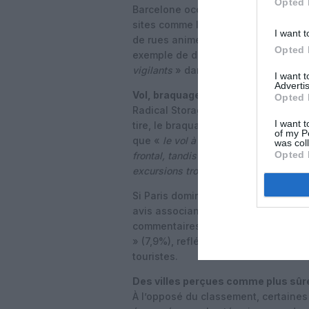
Opted 
Barcelone occupe la troisième place 
sites comme la Sagrada Família, le p
I want t
de rues animées et de foules denses
Opted 
exemple de destination «
très animé
vigilants
» dans les zones les plus f
I want 
Advertis
Vol, braquage et fraude : typologie 
Opted 
Radical Storage distingue plusieurs 
I want t
tire, le braquage plus agressif, et 
of my P
que «
le vol à la tire survient souve
was col
Opted 
frontal, tandis que la fraude recouvre 
excursions trompeuses et aux escroq
Si Paris domine l’ensemble des menti
avis associant la ville au terme «
br
commentaires. Delhi, de son côté, af
» (7,9%), reflétant un risque particu
touristes.
Des villes perçues comme plus sûr
À l’opposé du classement, certaines