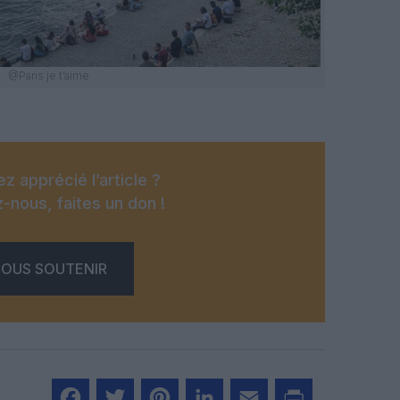
@Paris je t’aime
z apprécié l’article ?
-nous, faites un don !
OUS SOUTENIR