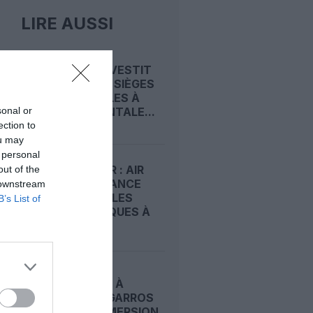
LIRE AUSSI
BEOND INVESTIT
DANS 256 SIÈGES
INCLINABLES À
sonal or
L’HORIZONTALE...
ection to
ou may
 personal
STOPOVER : AIR
out of the
FRANCE LANCE
 downstream
DES ESCALES
B’s List of
TOURISTIQUES À
PARIS...
EMIRATES À
ROLAND-GARROS
2026 : IMMERSION