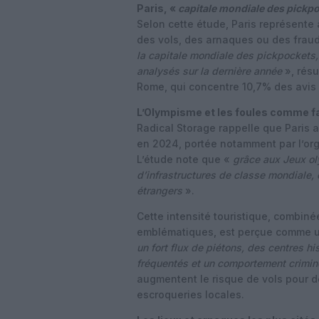
Paris, «
capitale mondiale des pickp
Selon cette étude, Paris représente
des vols, des arnaques ou des fraud
la capitale mondiale des pickpockets, 
analysés sur la dernière année
», résu
Rome, qui concentre 10,7% des avis l
L’Olympisme et les foules comme f
Radical Storage rappelle que Paris a 
en 2024, portée notamment par l’or
L’étude note que «
grâce aux Jeux oly
d’infrastructures de classe mondiale, c
étrangers
».
Cette intensité touristique, combinée
emblématiques, est perçue comme un 
un fort flux de piétons, des centres h
fréquentés et un comportement crimin
augmentent le risque de vols pour d
escroqueries locales.