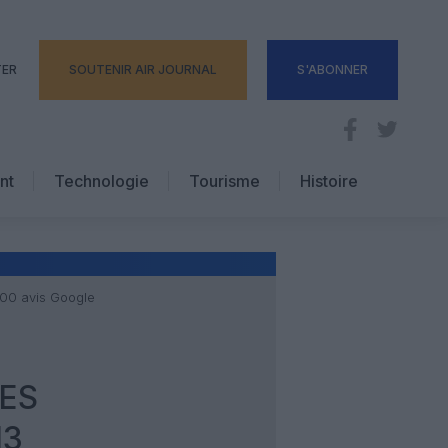
TER
SOUTENIR AIR JOURNAL
S'ABONNER
nt
Technologie
Tourisme
Histoire
Pratique
Hôtellerie
Voyages d’affaires
000 avis Google
DES
13