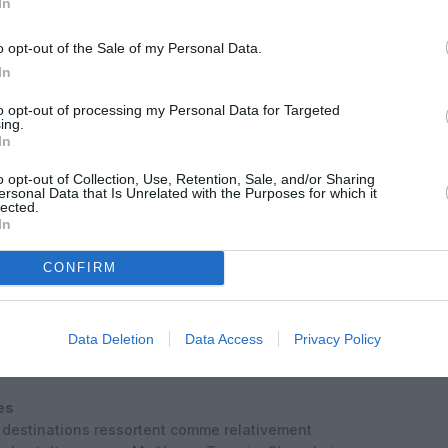
In
avec 5,3% des avis sur les vols, en lien avec des
arc Güell ou la Rambla, où les pickpockets profitent
o opt-out of the Sale of my Personal Data.
. Radical Storage cite la ville catalane comme
In
e
» où «
les touristes doivent rester particulièrement
réquentées.
to opt-out of processing my Personal Data for Targeted
ing.
des risques
In
types de menaces pour les voyageurs : le vol à la
o opt-out of Collection, Use, Retention, Sale, and/or Sharing
les différentes formes de fraude. Le rapport résume
ersonal Data that Is Unrelated with the Purposes for which it
nt dans les espaces bondés, le braquage peut être plus
lected.
In
tout, des prix gonflés et faux guides jusqu’aux
ueries au paiement
».
CONFIRM
ons liées au vol, Orlando arrive en tête pour les
aquage
» avec violence, avec 12,5% des
fiche la part la plus élevée de mentions de «
fraude
Data Deletion
Data Access
Privacy Policy
lier d’escroqueries et de surfacturation pour les
es
 destinations ressortent comme relativement