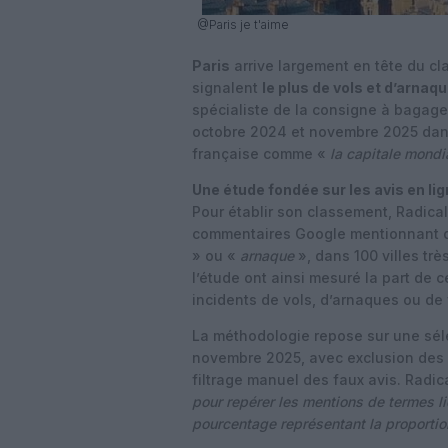
@Paris je t'aime
Paris
arrive largement en tête du cl
signalent
le plus de vols et d’arnaq
spécialiste de la consigne à bagage
octobre 2024 et novembre 2025 da
française comme «
la capitale mond
Une étude fondée sur les avis en li
Pour établir son classement, Radica
commentaires Google mentionnant d
» ou «
arnaque
», dans 100 villes trè
l’étude ont ainsi mesuré la part de 
incidents de vols, d’arnaques ou de
La méthodologie repose sur une séle
novembre 2025, avec exclusion des 
filtrage manuel des faux avis. Radi
pour repérer les mentions de termes lié
pourcentage représentant la proporti