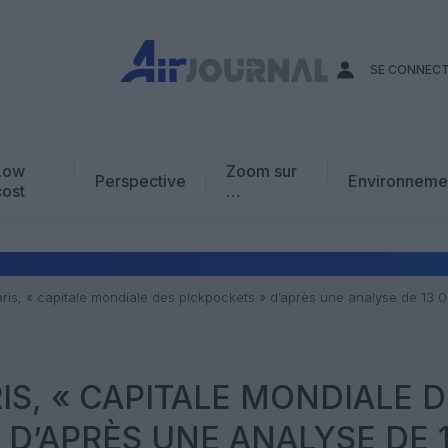
SE CONNEC
Low
Zoom sur
Perspective
Environneme
cost
…
Edito
En chiffres
Avis d’expert
aris, « capitale mondiale des pickpockets » d’après une analyse de 13 
AJ Académie
Vidéo
IS, « CAPITALE MONDIALE 
 D’APRÈS UNE ANALYSE DE 