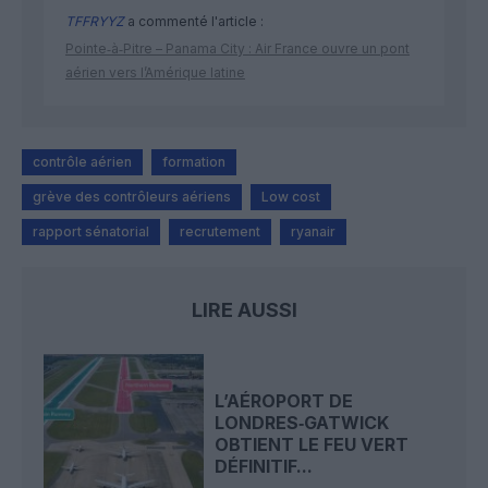
TFFRYYZ
a commenté l'article :
Pointe‑à‑Pitre – Panama City : Air France ouvre un pont
aérien vers l’Amérique latine
contrôle aérien
formation
grève des contrôleurs aériens
Low cost
rapport sénatorial
recrutement
ryanair
LIRE AUSSI
L’AÉROPORT DE
LONDRES‑GATWICK
OBTIENT LE FEU VERT
DÉFINITIF...