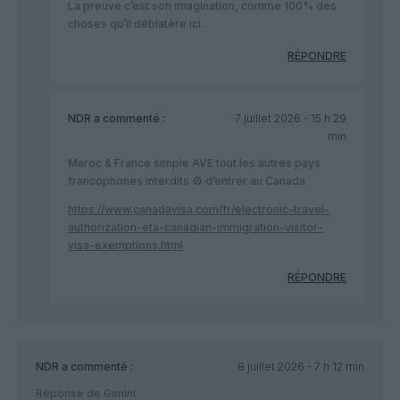
La preuve c’est son imagination, comme 100% des
choses qu’il déblatère ici.
RÉPONDRE
NDR
a commenté :
7 juillet 2026 - 15 h 29
min
Maroc & France simple AVE tout les autres pays
francophones interdits 🚫 d’entrer au Canada
https://www.canadavisa.com/fr/electronic-travel-
authorization-eta-canadian-immigration-visitor-
visa-exemptions.html
RÉPONDRE
NDR
a commenté :
8 juillet 2026 - 7 h 12 min
Réponse de Gimini