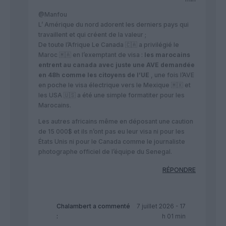
@Manfou
L’ Amérique du nord adorent les derniers pays qui
travaillent et qui créent de la valeur ;
De toute l’Afrique Le Canada 🇨🇦 a privilégié le
Maroc 🇲🇦 en l’exemptant de visa :
les marocains
entrent au canada avec juste une AVE demandée
en 48h comme les citoyens de l’UE
, une fois l’AVE
en poche le visa électrique vers le Mexique 🇲🇽 et
les USA 🇺🇸 a été une simple formatiter pour les
Marocains.
Les autres africains même en déposant une caution
de 15 000$ et ils n’ont pas eu leur visa ni pour les
États Unis ni pour le Canada comme le journaliste
photographe officiel de l’équipe du Senegal.
RÉPONDRE
Chalambert
a commenté
7 juillet 2026 - 17
:
h 01 min