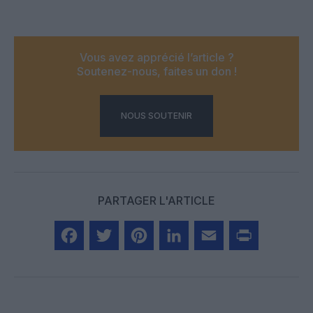
Vous avez apprécié l’article ?
Soutenez-nous, faites un don !
NOUS SOUTENIR
PARTAGER L'ARTICLE
Facebook
Twitter
Pinterest
LinkedIn
Email
Print