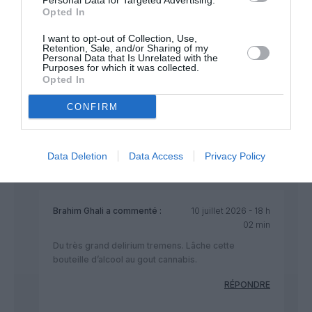
Personal Data for Targeted Advertising.
atterri dabs un petit aeroport molitaire us proche de Kansas
Opted In
city ;
I want to opt-out of Collection, Use,
https://m.youtube.com/watch?
Retention, Sale, and/or Sharing of my
v=tjncgwQjlRw&t=757s&pp=ygUMYWJkb3Ugc2VtbWFy
Personal Data that Is Unrelated with the
Purposes for which it was collected.
Opted In
Pourquoi militaire vous allez me dire ? Et ben car il y a bien un
accord réciproque militaire qui permet aux américains de se
CONFIRM
poser en Algérie pour aller bombarder les pays africains
voisins même si la presse algérienne n’a pas le droit d’en
parler.
Data Deletion
Data Access
Privacy Policy
RÉPONDRE
Brahim Ghali
a commenté :
10 juillet 2026 - 18 h
02 min
Du très grand delirium tremens. Lâche cette
bouteille d’alcool au gout cannabis.
RÉPONDRE