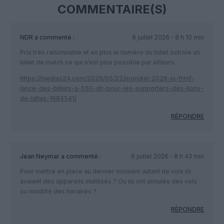
COMMENTAIRE(S)
NDR
a commenté :
6 juillet 2026 - 8 h 10 min
Prix très raisonnable et en plus le numéro du billet octroie un
billet de match ce qui n’est plus possible par ailleurs.
https://medias24.com/2026/05/22/mondial-2026-la-frmf-
lance-des-billets-a-550-dh-pour-les-supporters-des-lions-
de-latlas-1684541/
RÉPONDRE
Jean Neymar
a commenté :
6 juillet 2026 - 8 h 43 min
Pour mettre en place au dernier moment autant de vols ils
avaient des appareils inutilisés ? Ou ils ont annulés des vols
ou modifié des horaires ?
RÉPONDRE