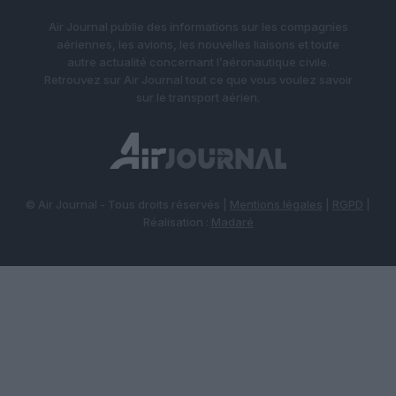
Air Journal publie des informations sur les compagnies
aériennes, les avions, les nouvelles liaisons et toute
autre actualité concernant l’aéronautique civile.
Retrouvez sur Air Journal tout ce que vous voulez savoir
sur le transport aérien.
© Air Journal - Tous droits réservés |
Mentions légales
|
RGPD
|
Réalisation :
Madaré