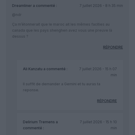
Dreamliner
a commenté :
7 juillet 2026 - 8 h 35 min
@ndr
Ça m’étonnerait que le maroc ait les mêmes facities au
canada que les pays shenghen avez vous une preuve là
dessus ?
RÉPONDRE
Ali Kanzatu
a commenté :
7 juillet 2026 - 15 h 07
min
Il suffit de demander a Gemini et tu auras ta
reponse.
RÉPONDRE
Delirium Tremens
a
7 juillet 2026 - 15 h 10
commenté :
min