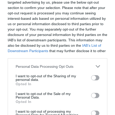
targeted advertising by us, please use the below opt-out
^ ^
section to confirm your selection. Please note that after your
Dur de trouver tout les slots a BOS la RAM envoie une partie
opt-out request is processed you may continue seeing
de ses clients vers JFK avec un partage de code vers Boston
interest-based ads based on personal information utilized by
via American ;
us or personal information disclosed to third parties prior to
L’avantage des vols spéciaux vers JFK c’est que l’avion
your opt-out. You may separately opt-out of the further
revient de suite et chargé car il y a un très très grand manque
disclosure of your personal information by third parties on the
de places sur NY-Casa début juillet.
IAB’s list of downstream participants. This information may
RÉPONDRE
also be disclosed by us to third parties on the
IAB’s List of
Downstream Participants
that may further disclose it to other
third parties.
@Delirium
a commenté :
10 juillet 2026 - 8 h 50 min
Personal Data Processing Opt Outs
@Delirium Tebunium
I want to opt-out of the Sharing of my
Rappel a notre trublion mytho @Brahim Ghali
personal data.
Opted In
Quand j’avais dit il y a un mois que Air Algérie n’a pas le droit
de traverser le ciel USA 🇺🇸 voici la preuve : je croyais que
I want to opt-out of the Sale of my
Air Algérie 🇩🇿 avait utilisé une identité fantôme temporaire
Personal Data.
Opted In
comme les bateaux fatomes de Poutine finalement non l’avion
de air Algérie ayant transporté les fennecs est entrée avec
I want to opt-out of processing my
une immatriculation militaire pas de code IATA du vol et il a