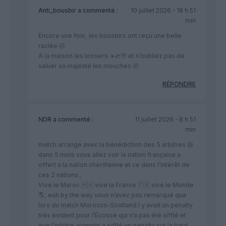
Anti_bousbir
a commenté :
10 juillet 2026 - 18 h 51
min
Encore une fois, les bousbirs ont reçu une belle
raclée 🤣
A la maison les loosers ✈️🛫👋 et n’oubliez pas de
saluer sa majesté les mouches 🤣
RÉPONDRE
NDR
a commenté :
11 juillet 2026 - 8 h 51
min
match arrangé avec la bénédiction des 5 arbitres 😆
dans 5 mois vous allez voir la nation française a
offert a la nation chérifienne et ce dans l’intérêt de
ces 2 nations ;
Vive le Maroc 🇲🇦 vive la France 🇫🇷 vive le Monde
🌎, euh by the way vous n’avez pas remarqué que
lors du match Morocco-Scotland î y avait un penalty
très évident pour l’Écosse qui n’a pas été sifflé et
que l’arbitre argentin a sifflé un penalty sur la hard