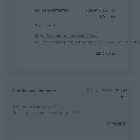
NDR
a commenté :
11 juillet 2026 - 15
h 37 min
True lies 🎥
https://m.youtube.com/watch?v=x-
NCFOCF6mk&pp=ugUHEgVmci1GUtIHCQlPCwGHKiGM
RÉPONDRE
Goodbye
a commenté :
10 juillet 2026 - 16 h 45
min
2-0, encore une fois 🇫🇷😂
Bon retour à vous, les surcotés! 👋🏻
RÉPONDRE