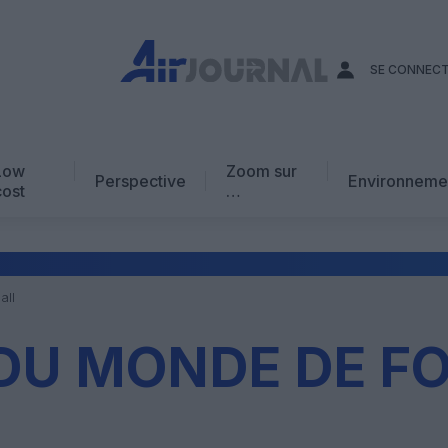
SE CONNEC
Low
Zoom sur
Perspective
Environneme
cost
…
Edito
En chiffres
Avis d’expert
all
AJ Académie
DU MONDE DE F
Vidéo