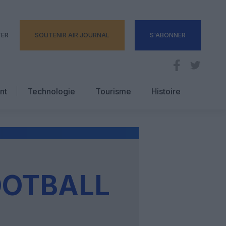
TER
SOUTENIR AIR JOURNAL
S'ABONNER
nt
Technologie
Tourisme
Histoire
Pratique
Hôtellerie
Voyages d’affaires
OOTBALL