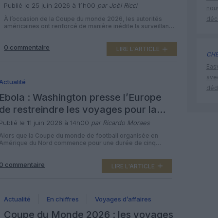
des centaines de drones autour du
Publié le 25 juin 2026 à 11h00
par Joël Ricci
nouv
Mondial
À l’occasion de la Coupe du monde 2026, les autorités
déc
américaines ont renforcé de manière inédite la surveillance
de l’espace aérien autour des stades. Plus de 300 drones
ont déjà été saisis pour violation des restrictions
0 commentaire
temporaires de vol, illustrant les enjeux croissants de
LIRE L'ARTICLE
CHE
sécurité liés à l’essor de ces appareils. Une interdiction
stricte de […]
Eas
ave
Actualité
déd
Ebola : Washington presse l’Europe
de restreindre les voyages pour la
Coupe du monde de football
Publié le 11 juin 2026 à 14h00
par Ricardo Moraes
Alors que la Coupe du monde de football organisée en
Amérique du Nord commence pour une durée de cinq
semaines, l’administration Trump a exhorté les pays
européens à imposer des restrictions de voyage aux
0 commentaire
personnes ayant récemment séjourné dans des pays
LIRE L'ARTICLE
d’Afrique centrale touchés par l’épidémie d’Ebola.
Washington a déjà mis en place une interdiction […]
Actualité
En chiffres
Voyages d’affaires
Coupe du Monde 2026 : les voyages