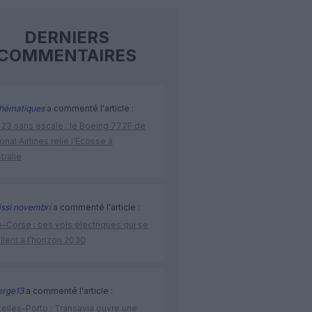
DERNIERS
COMMENTAIRES
hématiques
a commenté l'article :
 23 sans escale : le Boeing 777F de
onal Airlines relie l’Écosse à
stralie
issi novembri
a commenté l'article :
–Corse : ces vols électriques qui se
ilent à l’horizon 2030
rge13
a commenté l'article :
elles–Porto : Transavia ouvre une