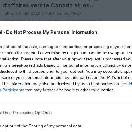
d’affaires vers le Canada et les
États‑Unis s’envolent
Publié le 5 juin 2026 à 11h00
par Joël Ricci
Les données de Navan confirment une véritable envolée
des voyages d’affaires vers les villes hôtes de la Coupe du
Monde 2026 au Canada et aux États-Unis, avec un
l -
Do Not Process My Personal Information
triplement des réservations au Canada et une forte tension
1 commentaire
sur les prix hôteliers côté américain. Cette dynamique,
LIRE L'ARTICLE
portée notamment par Toronto, la baie de San Francisco,
to opt-out of the sale, sharing to third parties, or processing of your per
New […]
formation for targeted advertising by us, please use the below opt-out s
r selection. Please note that after your opt-out request is processed y
Actualité
Perspective
eing interest-based ads based on personal information utilized by us or
États‑Unis : la menace de restrictions
disclosed to third parties prior to your opt-out. You may separately opt-
dans les grands aéroports fait planer
losure of your personal information by third parties on the IAB’s list of
le spectre d’un chaos avant la Coupe
. This information may also be disclosed by us to third parties on the
IA
Publié le 3 juin 2026 à 09h00
par Joël Ricci
Participants
that may further disclose it to other third parties.
du monde
Les compagnies aériennes et les grandes organisations
professionnelles du voyage et du commerce mettent en
garde la Maison Blanche contre une possible suspension
des opérations douanières dans certains grands aéroports
0 commentaire
américains desservant l’international, dont Newark, Boston,
LIRE L'ARTICLE
l Data Processing Opt Outs
Chicago ou Los Angeles. Une telle décision, liée au bras de
fer entre l’administration Trump et les « villes […]
o opt-out of the Sharing of my personal data.
Actualité
Perspective