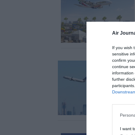
Air Journa
If you wish 
sensitive in
confirm you
continue se
information 
further disc
participants
Downstream 
Persona
I want t