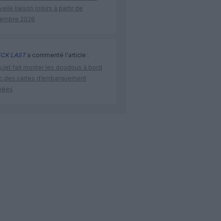
elle liaison loisirs à partir de
embre 2026
CK LAST
a commenté l'article :
yJet fait monter les doudous à bord
c des cartes d’embarquement
iées