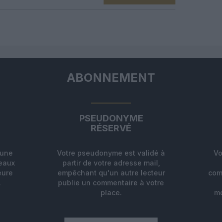
nord-américaine met en avant une expérience […]
ABONNEMENT
PSEUDONYME
RÉSERVÉ
'une
Votre pseudonyme est validé à
Vo
deaux
partir de votre adresse mail,
eure
empêchant qu'un autre lecteur
com
.
publie un commentaire à votre
place.
mo