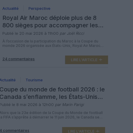
Actualité
Perspective
Royal Air Maroc déploie plus de 8
800 sièges pour accompagner les
supporters du Maroc au Mondial
Publié le 20 mai 2026 à 11h00
par Joël Ricci
2026
À l’occasion de la participation du Maroc à la Coupe du
monde 2026 organisée aux États-Unis, Royal Air Maroc
(RAM) met en place un programme exceptionnel de vols
spéciaux au départ de Casablanca à destination de New
24 commentaires
York, Boston et Atlanta. La compagnie nationale mobilise
LIRE L'ARTICLE
des gros-porteurs et propose un tarif unique de 10 000 […]
Actualité
Tourisme
Coupe du monde de football 2026 : le
Canada s’enflamme, les États-Unis
refroidissent
Publié le 8 mai 2026 à 12h00
par Marin Parigi
Alors que la 23e édition de la Coupe du Monde de football
la FIFA s’apprête à démarrer le 11 juin 2026, le Canada se
positionne d’ores et déjà comme l’un des grands gagnants
potentiels de l’événement. Avec Toronto (BMO Field) et
4 commentaires
Vancouver (BC Place) comme villes hôtes, la destination
LIRE L'ARTICLE