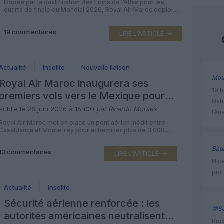
Dopée par la qualification des Lions de l’Atlas pour les
quarts de finale du Mondial 2026, Royal Air Maroc déploie
un programme spécial de vols directs entre Casablanca et
Boston afin d’acheminer des milliers de supporters vers la
19 commentaires
métropole américaine qui accueillera le prochain match le 9
LIRE L'ARTICLE
juillet. La compagnie nationale marocaine prolonge ainsi la
[…]
Actualité
Insolite
Nouvelle liaison
Mat
Royal Air Maroc inaugurera ses
19 h
premiers vols vers le Mexique pour
Nati
accompagner les Lions de l’Atlas
Publié le 26 juin 2026 à 15h00
par Ricardo Moraes
l’Au
Royal Air Maroc met en place un pont aérien inédit entre
Casablanca et Monterrey pour acheminer plus de 3 000
supporters marocains à l’occasion des seizièmes de finale
de la Coupe du monde, avec un tarif unique autour de 930
Bad
13 commentaires
euros aller-retour en classe économique. Un pont aérien
LIRE L'ARTICLE
inédit vers Monterrey Royal Air Maroc annonce […]
Nice
prof
Actualité
Insolite
Sécurité aérienne renforcée : les
@Se
autorités américaines neutralisent
Brux