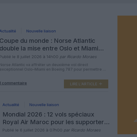
Actualité
Nouvelle liaison
Coupe du monde : Norse Atlantic
double la mise entre Oslo et Miami
avec deux Boeing 787 pleins de
Publié le 8 juillet 2026 à 14h00
par Ricardo Moraes
supporters
Norse Atlantic va affréter un deuxième vol direct
exceptionnel Oslo–Miami en Boeing 787 pour permettre à
davantage de supporters norvégiens de se rendre au quart
de finale de Coupe du monde contre l’Angleterre, après
1 commentaire
l’épuisement quasi immédiat du premier vol spécial. Cette
LIRE L'ARTICLE
opération illustre la flexibilité de la low‑cost long‑courrier,
capable de redéployer en quelques […]
Actualité
Nouvelle liaison
Mondial 2026 : 12 vols spéciaux
Royal Air Maroc pour les supporters
marocains vers Boston
Publié le 6 juillet 2026 à 07h00
par Ricardo Moraes