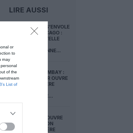
LIRE AUSSI
CONDOR S’ENVOLE
VERS CHICAGO :
UNE NOUVELLE
LIGNE
sonal or
QUOTIDIENNE...
ection to
ou may
 personal
RIYAD–BOMBAY :
out of the
RIYADH AIR OUVRE
 downstream
SA PREMIÈRE
B’s List of
ROUTE
RÉGULIÈRE...
AIR INDIA OUVRE
UNE LIAISON
SAISONNIÈRE