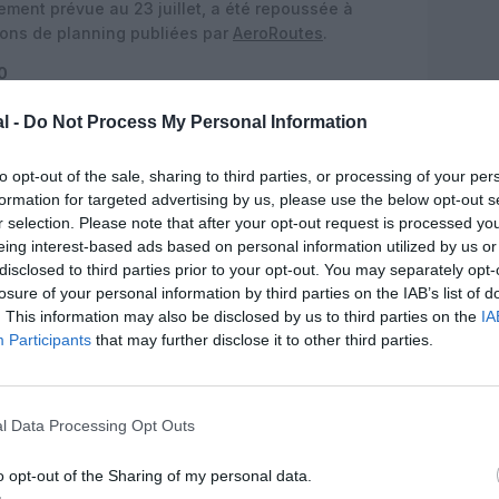
ement prévue au 23 juillet, a été repoussée à
ons de planning publiées par
AeroRoutes
.
30
compagne l’arrivée progressive des appareils, la
l -
Do Not Process My Personal Information
inq Boeing 787-9 au début de l’été 2026 et visant
tant, incluant aussi des Airbus A321neo et A350-
to opt-out of the sale, sharing to third parties, or processing of your per
formation for targeted advertising by us, please use the below opt-out s
r selection. Please note that after your opt-out request is processed y
ement en mars 2023, dans le cadre d’une stratégie
eing interest-based ads based on personal information utilized by us or
n hub mondial et à doubler le trafic aérien du
disclosed to third parties prior to your opt-out. You may separately opt-
pagnie doit venir compléter l’offre de Saudia,
losure of your personal information by third parties on the IAB’s list of
ah, avec un positionnement plus fortement centré
. This information may also be disclosed by us to third parties on the
IA
Participants
that may further disclose it to other third parties.
global
ranchit une étape symbolique : celle de son entrée
l Data Processing Opt Outs
hub du Golfe aspirant à jouer dans la cour des
les. L’extension rapide du réseau, combinée à des
o opt-out of the Sharing of my personal data.
iers, rappelle les premières années de croissance