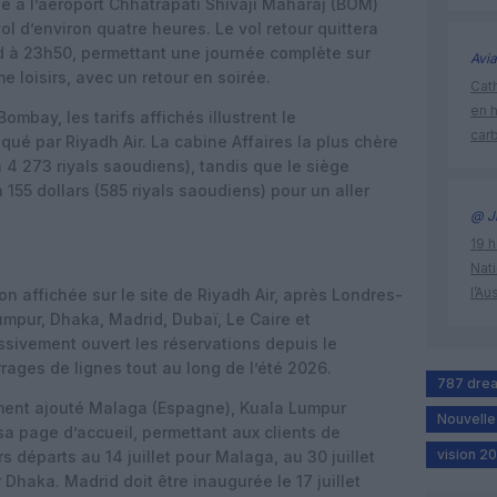
e à l’aéroport Chhatrapati Shivaji Maharaj (BOM)
l d’environ quatre heures. Le vol retour quittera
d à 23h50, permettant une journée complète sur
Avia
e loisirs, avec un retour en soirée.
Cath
en 
ombay, les tarifs affichés illustrent le
car
ué par Riyadh Air. La cabine Affaires la plus chère
n 4 273 riyals saoudiens), tandis que le siège
 155 dollars (585 riyals saoudiens) pour un aller
@ J
19 h
Nati
l’Au
n affichée sur le site de Riyadh Air, après Londres-
mpur, Dhaka, Madrid, Dubaï, Le Caire et
sivement ouvert les réservations depuis le
ages de lignes tout au long de l’été 2026.
787 drea
mment ajouté Malaga (Espagne), Kuala Lumpur
Nouvelle 
sa page d’accueil, permettant aux clients de
vision 2
s départs au 14 juillet pour Malaga, au 30 juillet
Dhaka. Madrid doit être inaugurée le 17 juillet