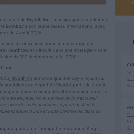
puissance de
Riyadh Air
: la compagnie saoudienne,
ute
Bombay
à son jeune réseau international avec
pter du 4 août 2026.
ent moins de deux mois après le démarrage des
res-Heathrow
et s’inscrit dans une stratégie visant
 plus de 100 destinations d’ici 2030.
GVA
l’Inde
19 h
 2026,
Riyadh Air
annonce que Bombay
« rejoint son
Nati
s quotidiens au départ de Riyad à partir du 4 août
l’Au
ompagnie résume l’enjeu de cette nouvelle route :
«
 vibrante Mumbai. Nous sommes ravis d’accueillir
e, avec des vols quotidiens à partir du 4 août,
Pas 
emblématiques d’Inde et porte d’entrée de l’Asie du
19 h
Nati
l’Au
ugural partira de l’aéroport international King