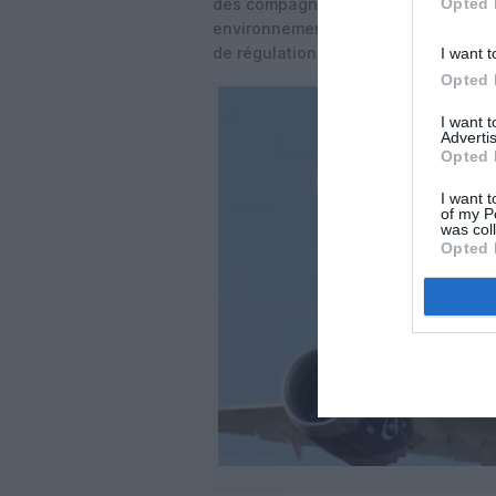
Opted 
des compagnies du Golfe au début d
environnement désormais plus concurr
de régulation.
I want t
Opted 
I want 
Advertis
Opted 
I want t
of my P
was col
Opted 