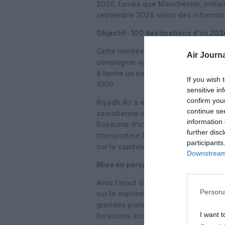
2026, tandis que Manchester, initial
septembre 2026 selon des informati
Objectif : 100 destinations d’ici 20
Cette montée en puissance rapide ac
Air Journa
compagnie ayant déjà réceptionné c
à terme un parc beaucoup plus impor
If you wish 
1000.
sensitive in
confirm you
Riyadh Air a été annoncée officiell
continue se
saoudienne visant à faire de Riyad u
information 
Royaume d’ici 2030. La nouvelle com
further disc
transporteur historique basé à Jedd
participants
sur la capitale.
Downstream 
Mise en perspective pour le réseau 
Avec l’ajout de Bombay, Riyadh Air f
Persona
sur le marché indien, clé pour tout 
grandes plateformes intercontinenta
I want t
livraisons accélérées de long-courr