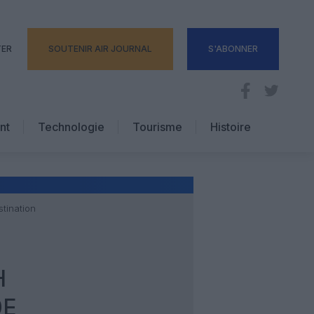
TER
SOUTENIR AIR JOURNAL
S'ABONNER
nt
Technologie
Tourisme
Histoire
Pratique
Hôtellerie
Voyages d’affaires
tination
H
0E