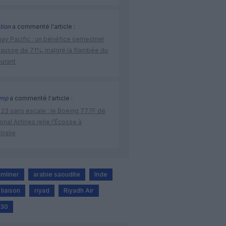
tion
a commenté l'article :
ay Pacific : un bénéfice semestriel
hausse de 71%, malgré la flambée du
burant
mp
a commenté l'article :
 23 sans escale : le Boeing 777F de
onal Airlines relie l’Écosse à
stralie
mliner
arabie saoudite
Inde
liaison
riyad
Riyadh Air
030