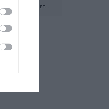
MUMBAI–
TORONTO ET...