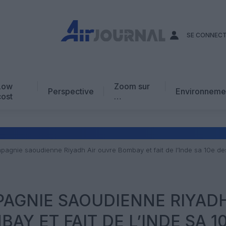
SE CONNEC
Low
Zoom sur
Perspective
Environneme
cost
…
Edito
En chiffres
Avis d’expert
pagnie saoudienne Riyadh Air ouvre Bombay et fait de l’Inde sa 10e des
AJ Académie
Vidéo
PAGNIE SAOUDIENNE RIYAD
AY ET FAIT DE L’INDE SA 1