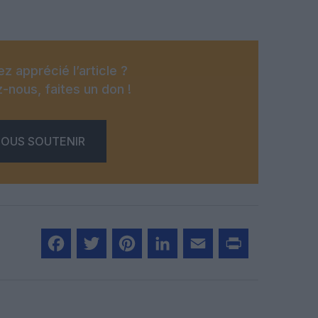
z apprécié l’article ?
-nous, faites un don !
OUS SOUTENIR
Facebook
Twitter
Pinterest
LinkedIn
Email
Print