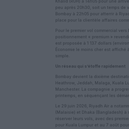
Khalid (RUH) à 14h05 pour une arrivé
peu après 20h30, soit un temps de vo
Bombay à 22h05 pour atterrir à Riya
place pour la clientèle affaires comm
Pour le premier vol commercial vers B
positionnement « premium » revendiq
est proposée à 1 137 dollars (enviro
Économie le moins cher est affiché à
simple.
Un réseau qui s’étoffe rapidement
Bombay devient la dixième destinatio
Heathrow, Jeddah, Malaga, Kuala Lu
Manchester. La compagnie a progres
printemps, en séquençant les démarr
Le 29 juin 2026, Riyadh Air a nota
(Malaisie) et Dhaka (Bangladesh) à 
réserver leurs vols, avec des premier
pour Kuala Lumpur et au 7 août pour 