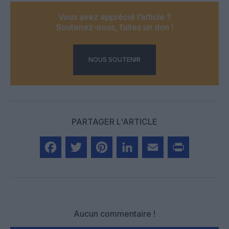
Vous avez apprécié l’article ?
Soutenez-nous, faites un don !
NOUS SOUTENIR
PARTAGER L'ARTICLE
Facebook
Twitter
Pinterest
LinkedIn
Email
Print
Aucun commentaire !