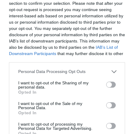
DERNIERS COMMENTAIRES
section to confirm your selection. Please note that after your
opt-out request is processed you may continue seeing
interest-based ads based on personal information utilized by
us or personal information disclosed to third parties prior to
atplhkt
a commenté l'article :
your opt-out. You may separately opt-out of the further
Contrôles aux frontières entre l’Espagne et l’Italie : des
disclosure of your personal information by third parties on the
arrivées plus longues, des correspondances à risque
IAB’s list of downstream participants. This information may
also be disclosed by us to third parties on the
IAB’s List of
Downstream Participants
that may further disclose it to other
third parties.
Manfou
a commenté l'article :
Pyramides, croisières et mer Rouge : l’Égypte mise sur
Personal Data Processing Opt Outs
une saison record malgré le contexte géopolitique
I want to opt-out of the Sharing of my
personal data.
Opted In
histoire de l'aviation
I want to opt-out of the Sale of my
Personal Data.
Opted In
LIRE AUSSI
I want to opt-out of processing my
Personal Data for Targeted Advertising.
Opted In