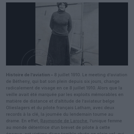
Histoire de l’aviation –
8 juillet 1910. Le meeting d’aviation
de Bétheny, qui bat son plein depuis six jours, change
radicalement de visage en ce 8 juillet 1910. Alors que la
veille avait été marquée par les exploits mémorables en
matière de distance et d’altitude de l’aviateur belge
Olieslagers et du pilote français Latham, avec deux
records à la clé, la journée du lendemain tourne au
drame. En effet,
Raymonde de Laroche
, l’unique femme
au monde détentrice d’un brevet de pilote à cette
époque, est victime d’une terrible chute en plein vol, qui