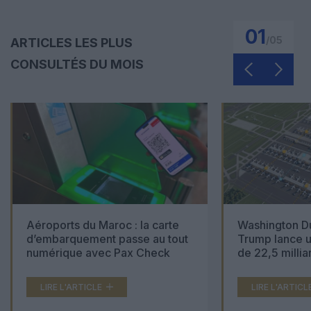
01
/
05
ARTICLES LES PLUS
CONSULTÉS DU MOIS
Aéroports du Maroc : la carte
Washington Du
d’embarquement passe au tout
Trump lance u
numérique avec Pax Check
de 22,5 millia
LIRE L'ARTICLE
LIRE L'ARTICL