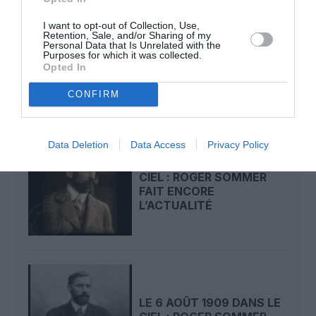
I want to opt-out of Collection, Use,
LE 8 AOÛT 1908 DANS LE
Retention, Sale, and/or Sharing of my
CIEL : UNE
Personal Data that Is Unrelated with the
Purposes for which it was collected.
DÉMONSTRATION
Opted In
PUBLIQUE...
CONFIRM
Data Deletion
Data Access
Privacy Policy
LE 7 AOÛT 1909 DANS LE
CIEL : ROGER SOMMER
FAIT ENCORE
L’ACTUALITÉ
LE 6 AOÛT 1909 DANS LE