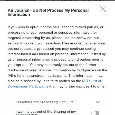
conditions réelles sur Airbus A380
Air Journal -
Do Not Process My Personal
Information
Farnborough 2026 : Boeing devance
If you wish to opt-out of the sale, sharing to third parties, or
Airbus, les motoristes grands
processing of your personal or sensitive information for
gagnants du salon
targeted advertising by us, please use the below opt-out
section to confirm your selection. Please note that after your
opt-out request is processed you may continue seeing
interest-based ads based on personal information utilized by
Farnborough : Tim Clark étrille
us or personal information disclosed to third parties prior to
Boeing et les motoristes sur les
your opt-out. You may separately opt-out of the further
retards du 777‑9
disclosure of your personal information by third parties on the
IAB’s list of downstream participants. This information may
also be disclosed by us to third parties on the
IAB’s List of
Downstream Participants
that may further disclose it to other
third parties.
Personal Data Processing Opt Outs
ABONNEMENT
I want to opt-out of the Sharing of my