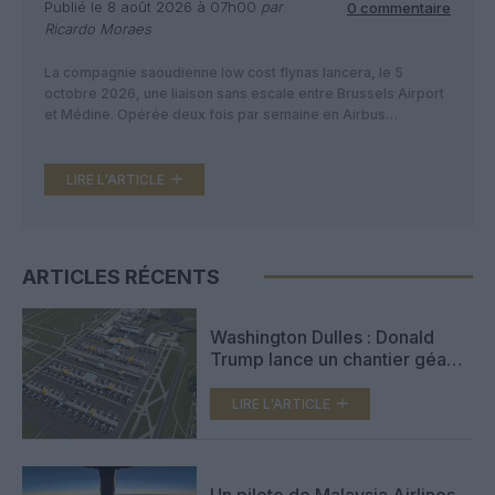
Publié le 8 août 2026 à 07h00
par
0 commentaire
Ricardo Moraes
La compagnie saoudienne low cost flynas lancera, le 5
octobre 2026, une liaison sans escale entre Brussels Airport
et Médine. Opérée deux fois par semaine en Airbus
A320neo, cette nouvelle desserte complètera la ligne
existante vers Djeddah et renforcera l’accès aérien direct
entre la Belgique et les villes saintes d’Arabie saoudite.
LIRE L'ARTICLE
Bruxelles gagnera cet automne […]
ARTICLES RÉCENTS
Washington Dulles : Donald
Trump lance un chantier géant
de 22,5 milliards de dollars
LIRE L'ARTICLE