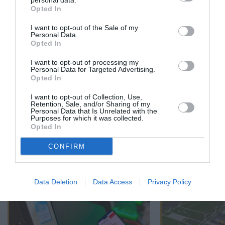
personal data.
Opted In
I want to opt-out of the Sale of my
PUBLICITÉ
PSEUDONYME
COMMENTAIRE
Personal Data.
MASQUÉE
RÉSERVÉ
INSTANTANÉ
Opted In
I want to opt-out of processing my
Personal Data for Targeted Advertising.
Opted In
EN SAVOIR PLUS
I want to opt-out of Collection, Use,
Retention, Sale, and/or Sharing of my
Personal Data that Is Unrelated with the
Purposes for which it was collected.
Opted In
CONFIRM
01
/
05
ARTICLES LES PLUS
CONSULTÉS DU MOIS
Data Deletion
Data Access
Privacy Policy