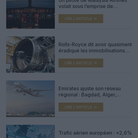
Un pilote de Malaysia Airlines
volait sous l’emprise de
drogues… et transportait 70
000 comprimés d’ecstasy
LIRE L'ARTICLE
Rolls-Royce dit avoir quasiment
éradiqué les immobilisations
d’avions liées aux moteurs
Trent
LIRE L'ARTICLE
Emirates ajuste son réseau
régional : Bagdad, Alger,
Bahreïn et Bassora reviennent,
Téhéran et Damas restent à
LIRE L'ARTICLE
l’arrêt
Trafic aérien européen : +2,6%