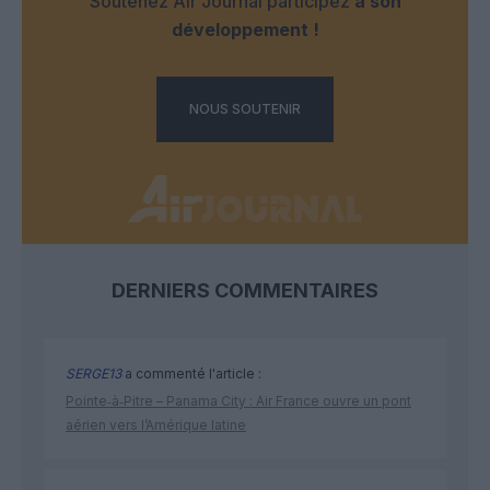
Soutenez Air Journal participez
à son
développement !
NOUS SOUTENIR
DERNIERS COMMENTAIRES
SERGE13
a commenté l'article :
Pointe‑à‑Pitre – Panama City : Air France ouvre un pont
aérien vers l’Amérique latine