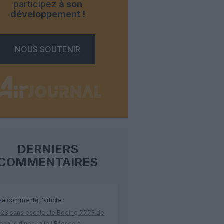
participez
à son
développement !
NOUS SOUTENIR
DERNIERS
COMMENTAIRES
p
a commenté l'article :
 23 sans escale : le Boeing 777F de
onal Airlines relie l’Écosse à