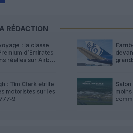
LA RÉDACTION
voyage : la classe
Farnb
remium d’Emirates
devanc
ns réelles sur Airbus
grand
 : Tim Clark étrille
Salon
es motoristes sur les
moins
 777‑9
comma
produ