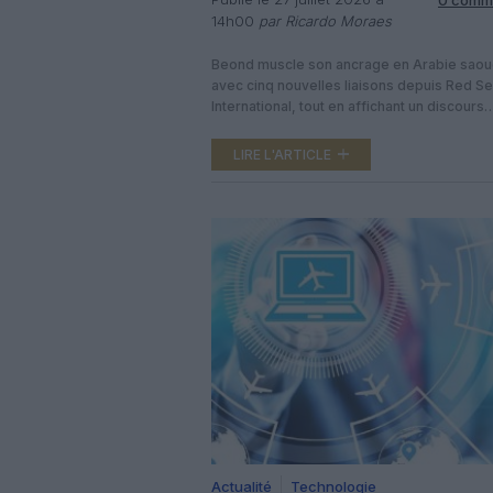
14h00
par Ricardo Moraes
Beond muscle son ancrage en Arabie saou
avec cinq nouvelles liaisons depuis Red S
International, tout en affichant un discours
rassurant sur sa situation financière après
plusieurs semaines de rumeurs de tension
LIRE L'ARTICLE
trésorerie. L’annonce confirme que la com
de niche, spécialisée dans les vols tout aff
mise désormais très clairement sur l’éco
touristique du […]
Actualité
Technologie