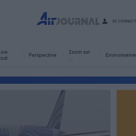
SE CONNEC
Low
Zoom sur
Perspective
Environneme
cost
…
Edito
En chiffres
Avis d’expert
AJ Académie
Vidéo