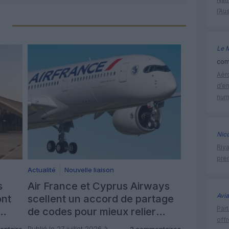
l’Au
Le 
comm
Aéro
d’e
num
Nic
Riy
prem
Actualité
Nouvelle liaison
s
Air France et Cyprus Airways
Avia
ont
scellent un accord de partage
Part
de codes pour mieux relier
off
Paris à Larnaca
Publié le 27 juillet 2026 à
entaire
2 commentaires