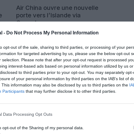
Air China ouvre une nouvelle
e
porte vers l’Islande via
t
Copenhague
l -
Do Not Process My Personal Information
Publié le 27 juillet 2026 à
entaire
3 commentaires
11h00
par Ricardo Moraes
to opt-out of the sale, sharing to third parties, or processing of your per
 la
Air China s’apprête à inaugurer, le 26 octobre
formation for targeted advertising by us, please use the below opt-out s
contexte
2026, une nouvelle desserte entre Pékin,
r selection. Please note that after your opt-out request is processed y
Copenhague et Keflavík, opérée trois fois par
eing interest-based ads based on personal information utilized by us or
semaine en Airbus A330-300. Particularité de
disclosed to third parties prior to your opt-out. You may separately opt-
Group
l’offre : la compagnie chinoise pourra vendre des
LIRE L'ARTICLE
losure of your personal information by third parties on the IAB’s list of
ir leur
billets sur le seul segment Copenhague–Keflavík,
rnables
grâce à des droits de cinquième liberté, ce qui en
. This information may also be disclosed by us to third parties on the
IA
rs et
fera une option inédite […]
Participants
that may further disclose it to other third parties.
l Data Processing Opt Outs
o opt-out of the Sharing of my personal data.