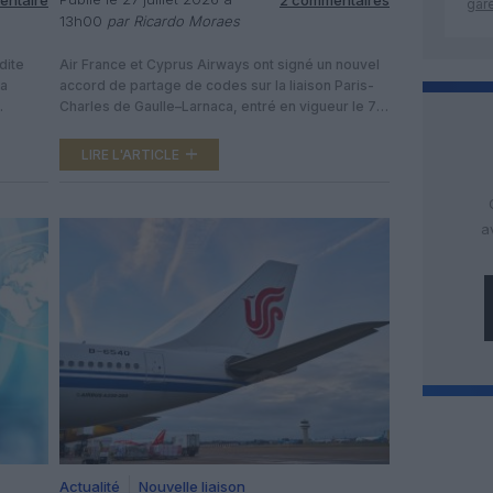
gar
13h00
par Ricardo Moraes
dite
Air France et Cyprus Airways ont signé un nouvel
ea
accord de partage de codes sur la liaison Paris-
Charles de Gaulle–Larnaca, entré en vigueur le 7
juillet 2026, avec jusqu’à six vols par semaine en
s de
haute saison. Au-delà du seul axe France-Chypre,
LIRE L'ARTICLE
pagnie
le partenariat vise aussi à mieux alimenter le hub
aires,
de Paris-CDG et à offrir […]
système
a
Actualité
Nouvelle liaison