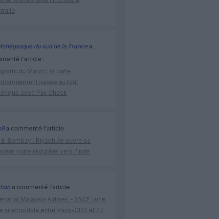
stralie
Monégasque du sud de la France
a
enté l'article :
ports du Maroc : la carte
mbarquement passe au tout
érique avec Pax Check
o9
a commenté l'article :
ad–Bombay : Riyadh Air ouvre sa
ière route régulière vers l’Inde
tion
a commenté l'article :
enariat Malaysia Airlines – SNCF : une
re intermodale entre Paris-CDG et 27