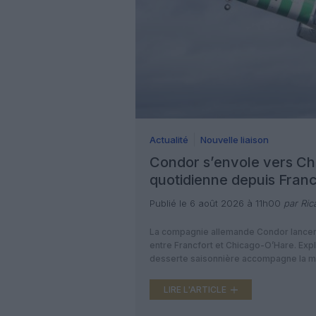
Actualité
Nouvelle liaison
Condor s’envole vers Chi
quotidienne depuis Franc
Publié le 6 août 2026 à 11h00
par Ric
La compagnie allemande Condor lancera 
entre Francfort et Chicago-O’Hare. Exp
desserte saisonnière accompagne la mo
et son installation au Terminal 3 de Fr
ajoutera Chicago-O’Hare […]
LIRE L'ARTICLE