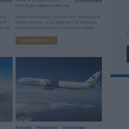
00h03
par Stéphanie Meyniel
h la
Histoire de l’aviation – 22 juillet 1907. Avant quatre
0 en
heures du matin, ce 22 juillet 1907, le dirigeable
ion de
militaire baptisé « Patrie » s’est élancé depuis
me
Chalais-Meudon. À sa bordure se trouvaient le
a
pagnie
président du conseil M. Clémenceau et le général
LIRE L'ARTICLE
es
Picquart comme simples passagers,
 et en
accompagnés du mécanicien M. Duguffray ainsi
que des pilotes MM. […]
Actualité
Perspective
Technologie