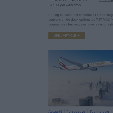
07h00
par Joël Ricci
Boeing et Luxair ont annoncé à Farnboroug
conversion de deux options de 737 MAX 1
commandes fermes, ainsi que la sécurisat
deux options supplémentaires sur ce mê
modèle tandis que d’un autre côté, la com
LIRE L'ARTICLE
luxembourgeoise a converti en command
fermes ses droits d’achat sur trois E190‑E2
sécurisant un droit […]
Actualité
Perspective
Technologie