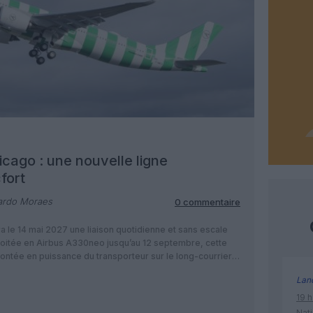
cago : une nouvelle ligne
fort
ardo Moraes
0 commentaire
le 14 mai 2027 une liaison quotidienne et sans escale
loitée en Airbus A330neo jusqu’au 12 septembre, cette
ntée en puissance du transporteur sur le long-courrier
ancfort. Condor ouvrira Chicago depuis Francfort Condor
Lan
19 h
Nati