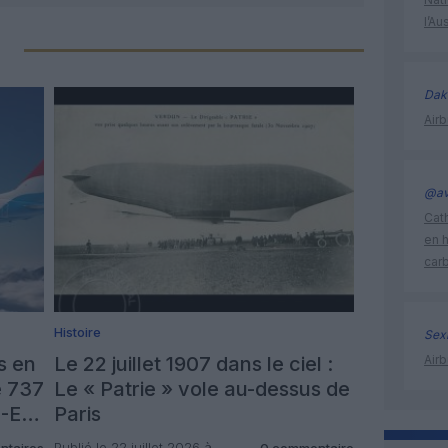
l’Au
Dak
Airb
@av
Cath
en 
car
Histoire
Sex
s en
Le 22 juillet 1907 dans le ciel :
Airb
e 737
Le « Patrie » vole au-dessus de
0-E2
Paris
Publié le 22 juillet 2026 à
ntaires
0 commentaire