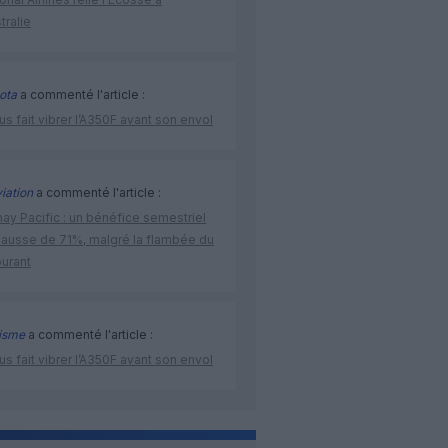
stralie
ota
a commenté l'article :
us fait vibrer l’A350F avant son envol
iation
a commenté l'article :
ay Pacific : un bénéfice semestriel
hausse de 71%, malgré la flambée du
burant
isme
a commenté l'article :
us fait vibrer l’A350F avant son envol