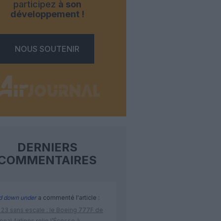
participez
à son
développement !
NOUS SOUTENIR
DERNIERS
COMMENTAIRES
d down under
a commenté l'article :
 23 sans escale : le Boeing 777F de
onal Airlines relie l’Écosse à