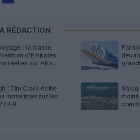
LA RÉDACTION
voyage : la classe
Farnb
remium d’Emirates
devanc
ns réelles sur Airbus
grand
 : Tim Clark étrille
Salon
es motoristes sur les
moins
 777‑9
comma
produ