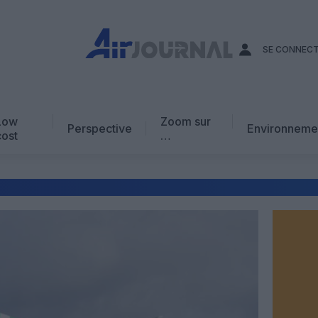
SE CONNEC
Low
Zoom sur
Perspective
Environneme
cost
…
Edito
En chiffres
Avis d’expert
AJ Académie
Vidéo