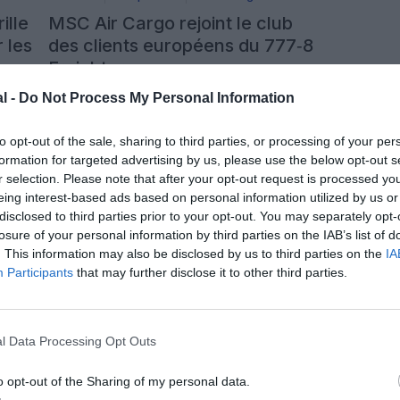
ille
MSC Air Cargo rejoint le club
 les
des clients européens du 777‑8
Freighter
l -
Do Not Process My Personal Information
Publié le 21 juillet 2026 à
ntaires
1 commentaire
15h00
par Ricardo Moraes
to opt-out of the sale, sharing to third parties, or processing of your per
Boeing et MSC Air Cargo ont officialisé à
formation for targeted advertising by us, please use the below opt-out s
de
Farnborough le 21 juillet 2026 une commande
r selection. Please note that after your opt-out request is processed y
a
ferme de cinq 777‑8 Freighter, jusque‑là
eing interest-based ads based on personal information utilized by us or
urcoûts
répertoriée comme « client non identifié » dans le
disclosed to third parties prior to your opt-out. You may separately opt-
carnet de commandes de l’avionneur. Il s’agit du
LIRE L'ARTICLE
losure of your personal information by third parties on the IAB’s list of
à
premier engagement de la filiale cargo de MSC
 Golfe.
sur ce modèle, qui viendra compléter une flotte
. This information may also be disclosed by us to third parties on the
IA
de […]
Participants
that may further disclose it to other third parties.
l Data Processing Opt Outs
o opt-out of the Sharing of my personal data.