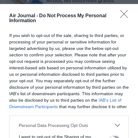
Airbus, les motoristes grands
gagnants du salon
Air Journal -
Do Not Process My Personal
Information
Farnborough : Tim Clark étrille
If you wish to opt-out of the sale, sharing to third parties, or
Boeing et les motoristes sur les
processing of your personal or sensitive information for
retards du 777‑9
targeted advertising by us, please use the below opt-out
section to confirm your selection. Please note that after your
opt-out request is processed you may continue seeing
interest-based ads based on personal information utilized by
Salon de Farnborough 2026 : moins
us or personal information disclosed to third parties prior to
de nouvelles commandes, plus de
your opt-out. You may separately opt-out of the further
production
disclosure of your personal information by third parties on the
IAB’s list of downstream participants. This information may
also be disclosed by us to third parties on the
IAB’s List of
Downstream Participants
that may further disclose it to other
third parties.
Personal Data Processing Opt Outs
ABONNEMENT
I want to opt-out of the Sharing of my