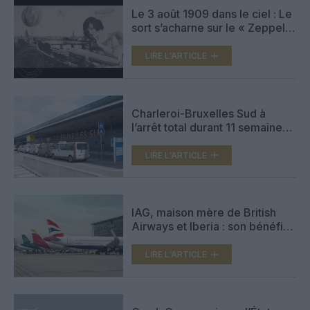
Le 3 août 1909 dans le ciel : Le
sort s’acharne sur le « Zeppelin
II »
LIRE L'ARTICLE
Charleroi-Bruxelles Sud à
l’arrêt total durant 11 semaines
en 2028 : les vols redéployés
vers Liège ou suspendus
LIRE L'ARTICLE
IAG, maison mère de British
Airways et Iberia : son bénéfice
s’effondre au T2 sous l’effet du
prix du kérosène
LIRE L'ARTICLE