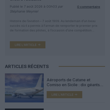
Publié le 7 août 2026 à 00h03
par
0 commentaire
Stéphanie Meyniel
Histoire de l’aviation – 7 août 1909. Au lendemain d’un beau
succès où il a permis à Farman de remporter le premier prix
de formation des pilotes, à l’occasion d’une compétition
organisée par la Ligue nationale aérienne, Roger Sommer va
une nouvelle fois marquer les esprits en ce 7 août 1909.Au
petit matin, le pilote […]
LIRE L'ARTICLE
ARTICLES RÉCENTS
Aéroports de Catane et
Comiso en Sicile : dix géants
en lice pour la privatisation,
Vinci Airports dans la course
LIRE L'ARTICLE