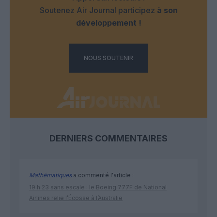
Soutenez Air Journal participez
à son
développement !
NOUS SOUTENIR
DERNIERS COMMENTAIRES
Mathématiques
a commenté l'article :
19 h 23 sans escale : le Boeing 777F de National
Airlines relie l’Écosse à l’Australie