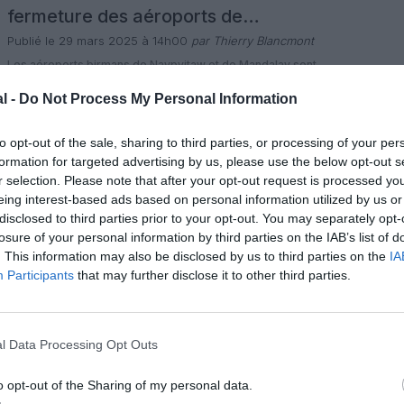
fermeture des aéroports de
Naypyitaw et Mandalay
Publié le 29 mars 2025 à 14h00
par Thierry Blancmont
Les aéroports birmans de Naypyitaw et de Mandalay sont
temporairement fermés après qu’un tremblement de terre
a provoqué hier des dégâts importants des infrastructures.
l -
Do Not Process My Personal Information
A l’aéroport international de Naypyitaw, la capitale du
0 commentaire
Myanmar (Birmanie), l’effondrement total de sa tour de
LIRE L'ARTICLE
contrôle aérien a causé la mort d’au moins six personnes.
to opt-out of the sale, sharing to third parties, or processing of your per
Selon le site birman Myanmar […]
formation for targeted advertising by us, please use the below opt-out s
r selection. Please note that after your opt-out request is processed y
Actualité
eing interest-based ads based on personal information utilized by us or
VINCI Airports : troisième
disclosed to third parties prior to your opt-out. You may separately opt-
gestionnaire aéroportuaire au monde
losure of your personal information by third parties on the IAB’s list of
avec 318 millions de passagers en
. This information may also be disclosed by us to third parties on the
IA
Publié le 19 janvier 2025 à 07h00
par Thierry Blancmont
Participants
that may further disclose it to other third parties.
2024
Plus de 318 millions de passagers ont fréquenté les 70
aéroports du réseau international de VINCI Airports en
2024, soit 11 millions de passagers de plus qu’en 2019
(+3,7 %) et près de 25 millions de plus qu’en 2023 (+8,5
0 commentaire
%). Avec ce trafic de passagers, VINCI Airports est le
LIRE L'ARTICLE
l Data Processing Opt Outs
troisième gestionnaire aéroportuaire au monde […]
o opt-out of the Sharing of my personal data.
Actualité