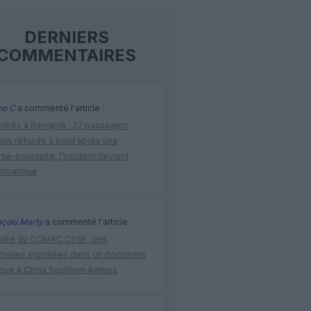
DERNIERS
COMMENTAIRES
no C
a commenté l'article :
vilités à Bangkok : 22 passagers
nois refusés à bord après une
se-poursuite, l’incident devient
lomatique
nçois Marty
a commenté l'article :
bilité du COMAC C919 : des
malies signalées dans un document
ibué à China Southern Airlines