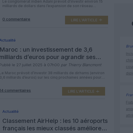
Le conglomérat indien Adani prévoit d’investir environ 15
milliards de dollars dans l’expansion de son réseau
aéroportuaire en Inde d’ici 2030, avec l’objectif de porter
sa capacité totale à 200 millions de passagers par an. Ce
0 commentaire
plan accompagne l’essor rapide du trafic aérien, tiré par
LIRE L'ARTICLE
une population de 1,4 milliard d’habitants et la montée en
[…]
Actualité
Bru
Maroc : un investissement de 3,6
Inci
milliards d’euros pour agrandir ses
chi
aéroports
Publié le 27 juillet 2025 à 07h00
par Thierry Blancmont
cour
Le Maroc prévoit d’investir 38 milliards de dirhams (environ
dip
3,6 milliards d’euros) sur les cinq prochaines années pour
rénover et agrandir ses principaux aéroports, en vue de la
Coupe du monde de football 2030, co-organisée avec
14 commentaires
l’Espagne et le Portugal. Cet investissement s’inscrit dans la
LIRE L'ARTICLE
Fra
volonté du pays de moderniser ses infrastructures de
transport afin […]
Fia
ano
Actualité
attr
Classement AirHelp : les 10 aéroports
français les mieux classés améliorent