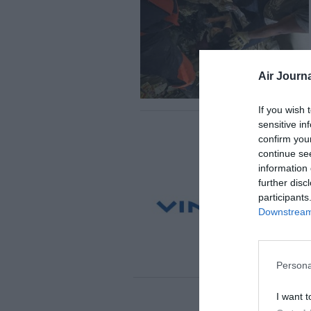
Air Journa
If you wish 
sensitive in
confirm you
continue se
information 
further disc
participants
Downstream 
Persona
I want t