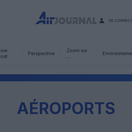
SE CONNEC
Low
Zoom sur
Perspective
Environneme
cost
…
Edito
En chiffres
Avis d’expert
AJ Académie
AÉROPORTS
Vidéo