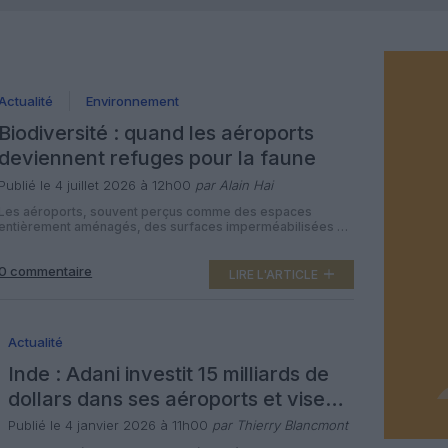
Actualité
Environnement
Biodiversité : quand les aéroports
deviennent refuges pour la faune
Publié le 4 juillet 2026 à 12h00
par Alain Hai
Les aéroports, souvent perçus comme des espaces
entièrement aménagés, des surfaces imperméabilisées et
des points de chaleur en été, révèlent une réalité plus
nuancée. Derrière les pistes et les terminaux, ces
0 commentaire
infrastructures abritent une biodiversité insoupçonnée,
LIRE L'ARTICLE
portée par de vastes prairies et des zones peu urbanisées.
En France comme à l’international, ces plateformes
aéroportuaires s’affirment […]
Actualité
Inde : Adani investit 15 milliards de
dollars dans ses aéroports et vise
200 millions de passagers d’ici 2030
Publié le 4 janvier 2026 à 11h00
par Thierry Blancmont