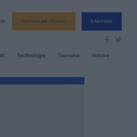
TER
SOUTENIR AIR JOURNAL
S'ABONNER
nt
Technologie
Tourisme
Histoire
Pratique
Hôtellerie
Voyages d’affaires