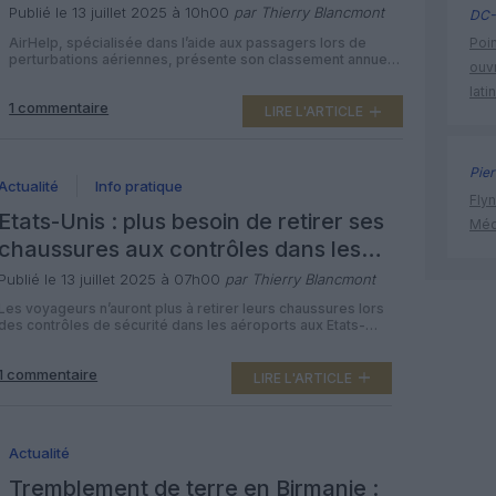
leur position en 2025
Publié le 13 juillet 2025 à 10h00
par Thierry Blancmont
DC-
AirHelp, spécialisée dans l’aide aux passagers lors de
Poin
perturbations aériennes, présente son classement annuel
ouvr
des meilleurs aéroports du monde selon leur taux de
lati
ponctualité et leur niveau de service. Pour ce classement,
1 commentaire
AirHelp prend en compte la ponctualité (60%), les
LIRE L'ARTICLE
commentaires des usagers (20%) et la qualité des espaces
de restauration et des boutiques (20%). […]
Pier
Actualité
Info pratique
Flyn
Etats-Unis : plus besoin de retirer ses
Méd
chaussures aux contrôles dans les
aéroports
Publié le 13 juillet 2025 à 07h00
par Thierry Blancmont
Les voyageurs n’auront plus à retirer leurs chaussures lors
des contrôles de sécurité dans les aéroports aux Etats-
Unis. Après près de vingt ans d’obligation, les passagers
des aéroports aux États-Unis ne seront plus tenus
1 commentaire
d’enlever leurs chaussures lors du passage aux contrôles
LIRE L'ARTICLE
de sécurité. Cette mesure, instaurée en 2006 à la suite
d’une tentative d’attentat, […]
Actualité
Tremblement de terre en Birmanie :