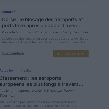
place au niveau mondial, ayant […]
Actualité
Corse : le blocage des aéroports et
ports levé après un accord avec
l’Etat
Publié le 5 octobre 2024 à 07h00
par Thierry Blancmont
Le blocage des quatre aéroports et des six ports de l’île de
Beauté aura duré 24 heures. Un accord a été trouvé entre
l’Etat et les syndicats, a annoncé hier soir le Syndicat des
travailleurs corses (STC). «Le président Simeoni [du
1 commentaire
conseil exécutif corse, ndlr] a trouvé un accord avec la
LIRE L'ARTICLE
ministre, nous levons tous […]
Actualité
Insolite
Classement : les aéroports
européens les plus longs à traverser
pour embarquer
Publié le 14 septembre 2024 à 14h00
par Thierry
Blancmont
Mieux vaut ne pas arriver en retard à l’aéroport Paris-
Charles de Gaulle. En effet, pour atteindre votre porte