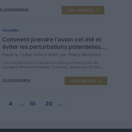
d’embarquement, vous pourriez avoir plus jusqu’à environ
2,35 kilomètres à parcourir depuis l’entrée de la salle de
8 commentaires
départ à la porte d’embarquement. C’est ce que révèle une
LIRE L'ARTICLE
récente étude de Parkos, site de réservation de places de
[…]
Actualité
Comment prendre l’avion cet été et
éviter les perturbations potentielles,
selon AirHelp
Publié le 7 juillet 2024 à 14h00
par Thierry Blancmont
Les cinq aéroports français les plus ponctuels pour les
voyages d’été sont Nantes, Toulouse, Bordeaux, Bastia-
Poretta et Biarritz, selon les données du site d’aide aux
passagers aériens AirHelp. Les aéroports Nice-Côte
0 commentaire
d’Azur, Paris-Charles de Gaulle et Figari Sud-Corse sont les
LIRE L'ARTICLE
moins ponctuels. Cet été, tous les passagers devront
porter leur attention sur la France : […]
4
…
10
20
…