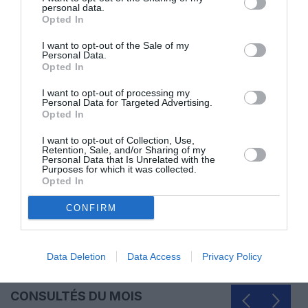
personal data.
Opted In
ABONNEMENT
I want to opt-out of the Sale of my
Personal Data.
Opted In
I want to opt-out of processing my
PUBLICITÉ
PSEUDONYME
COMMENTAIRE
Personal Data for Targeted Advertising.
MASQUÉE
RÉSERVÉ
INSTANTANÉ
Opted In
I want to opt-out of Collection, Use,
Retention, Sale, and/or Sharing of my
Personal Data that Is Unrelated with the
EN SAVOIR PLUS
Purposes for which it was collected.
Opted In
CONFIRM
Data Deletion
Data Access
Privacy Policy
01
/
05
ARTICLES LES PLUS
CONSULTÉS DU MOIS