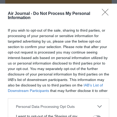
Air Journal -
Do Not Process My Personal
Information
If you wish to opt-out of the sale, sharing to third parties, or
DERNIERS COMMENTAIRES
processing of your personal or sensitive information for
targeted advertising by us, please use the below opt-out
section to confirm your selection. Please note that after your
opt-out request is processed you may continue seeing
Manfou
a commenté l'article :
interest-based ads based on personal information utilized by
Pyramides, croisières et mer Rouge : l’Égypte mise sur
us or personal information disclosed to third parties prior to
une saison record malgré le contexte géopolitique
your opt-out. You may separately opt-out of the further
disclosure of your personal information by third parties on the
IAB’s list of downstream participants. This information may
also be disclosed by us to third parties on the
IAB’s List of
TFFRYYZ
a commenté l'article :
Downstream Participants
that may further disclose it to other
Pointe‑à‑Pitre – Panama City : Air France ouvre un pont
third parties.
aérien vers l’Amérique latine
Personal Data Processing Opt Outs
I want to opt-out of the Sharing of my