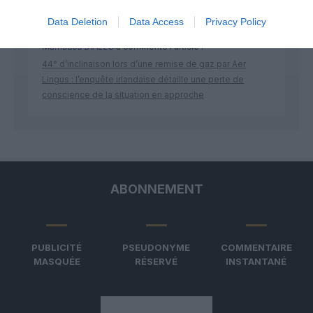
Data Deletion
Data Access
Privacy Policy
Mamadou DIALLO
a commenté l'article :
44° d’inclinaison lors d’une remise de gaz par Aer
Lingus : l’enquête irlandaise détaille une perte de
conscience de la situation en approche
ABONNEMENT
PUBLICITÉ
PSEUDONYME
COMMENTAIRE
MASQUÉE
RÉSERVÉ
INSTANTANÉ