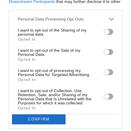
Downstream Participants
that may further disclose it to other
third parties.
Appel aux lecteurs !
Soutenez Air Journal participez
à son
Personal Data Processing Opt Outs
développement !
I want to opt-out of the Sharing of my
personal data.
Opted In
NOUS SOUTENIR
I want to opt-out of the Sale of my
Personal Data.
Opted In
I want to opt-out of processing my
Personal Data for Targeted Advertising.
Opted In
I want to opt-out of Collection, Use,
DERNIERS COMMENTAIRES
Retention, Sale, and/or Sharing of my
Personal Data that Is Unrelated with the
Purposes for which it was collected.
Opted In
Kyle
a commenté l'article :
CONFIRM
Ryanair au Maroc : un programme hivernal record pour
relier le Royaume à 14 pays européens