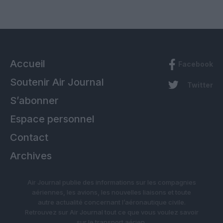
Accueil
Facebook
Soutenir Air Journal
Twitter
S’abonner
Espace personnel
Contact
Archives
Air Journal publie des informations sur les compagnies
aériennes, les avions, les nouvelles liaisons et toute
autre actualité concernant l’aéronautique civile.
Retrouvez sur Air Journal tout ce que vous voulez savoir
sur le transport aérien.