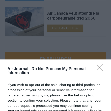
Air Canada veut atteindre la
carboneutralité d’ici 2050
LIRE L'ARTICLE
FAIRE UN DON
Air Journal -
Do Not Process My Personal
Appel aux lecteurs !
Information
Soutenez Air Journal participez
à son
développement !
If you wish to opt-out of the sale, sharing to third parties, or
processing of your personal or sensitive information for
targeted advertising by us, please use the below opt-out
section to confirm your selection. Please note that after your
NOUS SOUTENIR
opt-out request is processed you may continue seeing
interest-based ads based on personal information utilized by