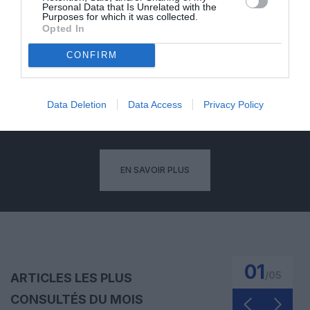
Personal Data that Is Unrelated with the
Purposes for which it was collected.
Opted In
ABONNEMENT
CONFIRM
PUBLICITÉ
PSEUDONYME
COMMENTAIRE
Data Deletion
Data Access
Privacy Policy
MASQUÉE
RÉSERVÉ
INSTANTANÉ
EN SAVOIR PLUS
01
/
05
ARTICLES LES PLUS
CONSULTÉS DU MOIS