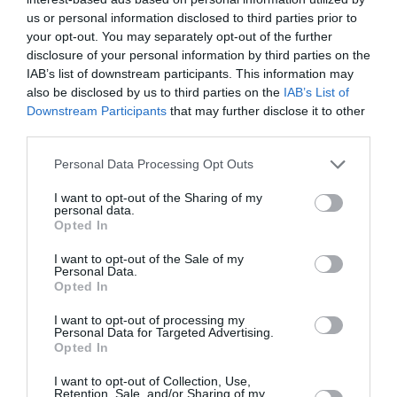
us or personal information disclosed to third parties prior to
your opt-out. You may separately opt-out of the further
disclosure of your personal information by third parties on the
IAB’s list of downstream participants. This information may
also be disclosed by us to third parties on the
IAB’s List of
Downstream Participants
that may further disclose it to other
DERNIERS COMMENTAIRES
third parties.
Personal Data Processing Opt Outs
Kyle
a commenté l'article :
I want to opt-out of the Sharing of my
SWISS : la rentabilité relance le débat sur son
personal data.
Opted In
autonomie au sein de Lufthansa Group
I want to opt-out of the Sale of my
Personal Data.
Opted In
NDR
a commenté l'article :
Le ciel n’a jamais été aussi chargé : record de 153 359
I want to opt-out of processing my
Personal Data for Targeted Advertising.
vols commerciaux le 23 juillet 2026
Opted In
I want to opt-out of Collection, Use,
Retention, Sale, and/or Sharing of my