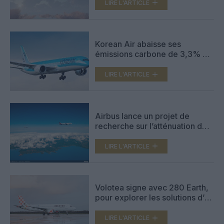
LIRE L'ARTICLE
Korean Air abaisse ses
émissions carbone de 3,3% en
2025 via l’efficacité
opérationnelle et une flotte
LIRE L'ARTICLE
moderne
Airbus lance un projet de
recherche sur l’atténuation des
traînées de condensation et les
impacts non liés au CO2
LIRE L'ARTICLE
Volotea signe avec 280 Earth,
pour explorer les solutions d’un
développement aérien durable
LIRE L'ARTICLE