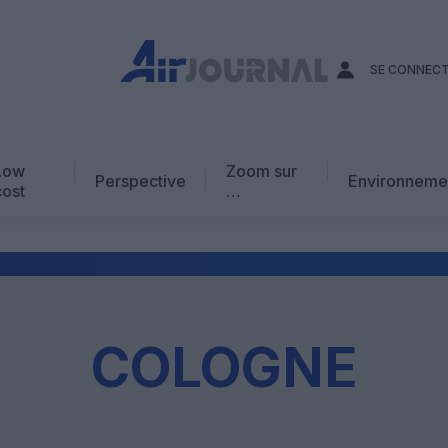
SE CONNEC
Low
Zoom sur
Perspective
Environneme
cost
…
Edito
En chiffres
Avis d’expert
AJ Académie
COLOGNE
Vidéo