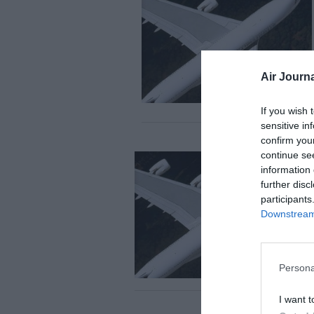
Air Journa
If you wish 
sensitive in
confirm you
continue se
information 
further disc
participants
Downstream 
Persona
I want t