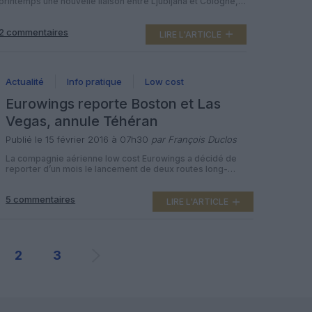
printemps une nouvelle liaison entre Ljubljana et Cologne,
sa quatrième destination en Allemagne après Francfort,
Munich et Berlin. A partir du 29 mars 2016, la compagnie
2 commentaires
nationale de Slovénie propose deux vols par semaine
LIRE L'ARTICLE
entre sa base à Ljubljana-Joze Pucnik et l’aéroport de
Cologne/Bonn, opérés en Bombardier CRJ700 […]
Actualité
Info pratique
Low cost
Eurowings reporte Boston et Las
Vegas, annule Téhéran
Publié le 15 février 2016 à 07h30
par François Duclos
La compagnie aérienne low cost Eurowings a décidé de
reporter d’un mois le lancement de deux routes long-
courrier vers les Etats-Unis, reliant Cologne à Boston et à
Las Vegas. Celle vers Miami reste pour l’instant prévue
5 commentaires
début mai, mais la liaison vers Téhéran qui devait voir le
LIRE L'ARTICLE
jour le mois prochain à disparu des systèmes […]
2
3