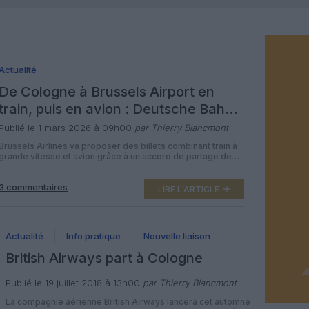
Actualité
De Cologne à Brussels Airport en
train, puis en avion : Deutsche Bahn
et Brussels Airlines s’allient
Publié le 1 mars 2026 à 09h00
par Thierry Blancmont
Brussels Airlines va proposer des billets combinant train à
grande vitesse et avion grâce à un accord de partage de
code avec la Deutsche Bahn entre Cologne et Brussels
Airport. À partir du 7 septembre 2026, un train ICE de la
3 commentaires
Deutsche Bahn reliera directement Cologne à Brussels
LIRE L'ARTICLE
Airport en environ deux heures. La rame […]
Actualité
Info pratique
Nouvelle liaison
British Airways part à Cologne
Publié le 19 juillet 2018 à 13h00
par Thierry Blancmont
La compagnie aérienne British Airways lancera cet automne