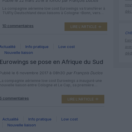
Publié le 22 mars 2018 à 10h00
par François Duclos
nouv
La compagnie aérienne low cost Eurowings va transférer à
déc
TUIFly Deutschland deux liaisons à Cologne –Bonn, vers
Casablanca et Tanger au Maroc. Elle a d’autre part effectué
son premier vol en Airbus A340-300 opéré par Brussels
10 commentaires
Airlines. Du 21 juin au 24 octobre 2018, la filiale du groupe
LIRE L'ARTICLE
Lufthansa spécialisée dans le vol pas cher […]
CHE
Eas
Actualité
Info pratique
Low cost
ave
Nouvelle liaison
déd
Eurowings se pose en Afrique du Sud
Publié le 6 novembre 2017 à 08h30
par François Duclos
La compagnie aérienne low cost Eurowings a inauguré une
nouvelle liaison entre Cologne et Le Cap, sa première
destination en Afrique du Sud, en marge de son accord
avec South African Airways. Depuis le 5 novembre 2017, la
5 commentaires
filiale du groupe Lufthansa spécialisée dans le vol pas cher
LIRE L'ARTICLE
propose un vol tous les dimanches entre […]
Actualité
Info pratique
Low cost
Nouvelle liaison