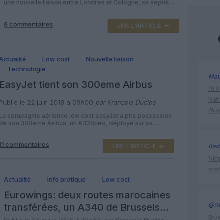
une nouvelle liaison entre Londres et Cologne, sa septième
destination en Allemagne. Du 16 novembre 2018 au 29 mars
2018, la compagnie nationale britannique proposera quatre
6 commentaires
vols par semaine entre sa base à Londres-Gatwick et
LIRE L'ARTICLE
l’aéroport de Cologne-Bonn, opérés en Airbus A319
pouvant accueillir 40 passagers en […]
Actualité
Low cost
Nouvelle liaison
Technologie
Mat
EasyJet tient son 300eme Airbus
19 h
Nati
Publié le 22 juin 2018 à 09h00
par François Duclos
l’Au
La compagnie aérienne low cost easyJet a pris possession
de son 300eme Airbus, un A320ceo, déployé sur sa
nouvelle liaison entre Berlin-Tegel et Cologne-Bonn. Le
300eme monocouloir européen est aussi son 11eme
11 commentaires
immatriculé en Autriche, précise la spécialiste britannique
Bad
LIRE L'ARTICLE
du vol pas cher dans son communiqué ; il vient de la flotte
Nice
de la défunte Air […]
prof
Actualité
Info pratique
Low cost
Eurowings: deux routes marocaines
@Se
transférées, un A340 de Brussels
Brux
Airlines