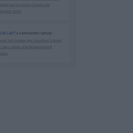
elle liaison loisirs à partir de
embre 2026
CK LAST
a commenté l'article :
yJet fait monter les doudous à bord
c des cartes d’embarquement
iées