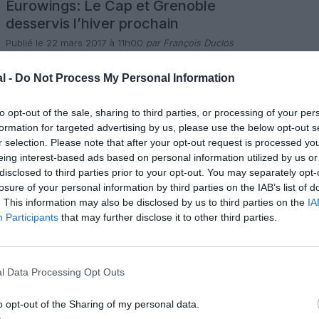
Eurowings: Le Cap et Grenoble
desservis l’hiver prochain
Publié le 22 mars 2017 à 11h00
par François Duclos
La compagnie aérienne low cost Eurowings a présenté son
programme d’hiver 2017-2018, avec plusieurs nouvelles
l -
Do Not Process My Personal Information
liaisons dont une entre Cologne et Le Cap en Afrique du
Sud, et une autre vers Grenoble au départ de la même ville.
8 commentaires
La filiale du groupe Lufthansa spécialisée dans le vol pas
LIRE L'ARTICLE
to opt-out of the sale, sharing to third parties, or processing of your per
cher a présenté mardi son programme de […]
formation for targeted advertising by us, please use the below opt-out s
r selection. Please note that after your opt-out request is processed y
Actualité
Info pratique
Nouvelle liaison
eing interest-based ads based on personal information utilized by us or
disclosed to third parties prior to your opt-out. You may separately opt-
TAP Portugal ajoute Cologne à son
losure of your personal information by third parties on the IAB’s list of
réseau
. This information may also be disclosed by us to third parties on the
IA
Publié le 17 février 2017 à 13h00
par François Duclos
Participants
that may further disclose it to other third parties.
La compagnie aérienne TAP Portugal lancera cet été une
nouvelle liaison entre Lisbonne et Cologne, sa huitième
nouveauté de l’année. A partir du 15 juillet 2017, la
compagnie nationale portugaise proposera deux vols
l Data Processing Opt Outs
1 commentaire
quotidiens entre sa base à Lisbonne-Humberto Delgado et
LIRE L'ARTICLE
l’aéroport de Cologne-Bonn, opérés par TAP Express en
Embraer 190 de 106 sièges. Les […]
o opt-out of the Sharing of my personal data.