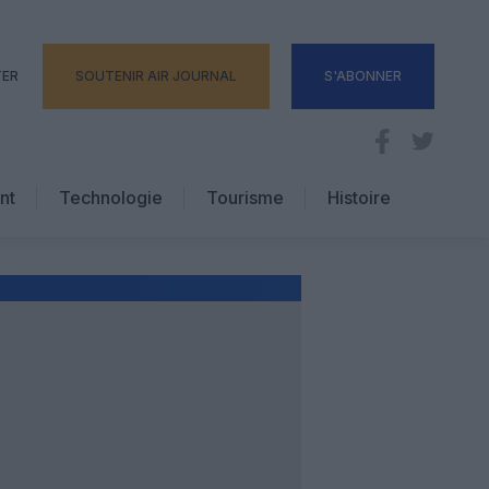
TER
SOUTENIR AIR JOURNAL
S'ABONNER
nt
Technologie
Tourisme
Histoire
Pratique
Hôtellerie
Voyages d’affaires