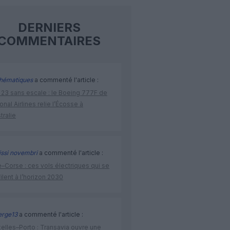
DERNIERS
COMMENTAIRES
hématiques
a commenté l'article :
 23 sans escale : le Boeing 777F de
onal Airlines relie l’Écosse à
stralie
issi novembri
a commenté l'article :
–Corse : ces vols électriques qui se
ilent à l’horizon 2030
rge13
a commenté l'article :
elles–Porto : Transavia ouvre une