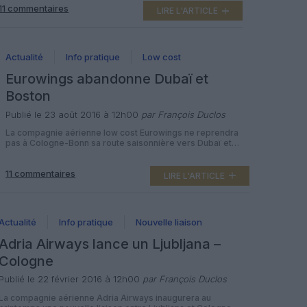
11 commentaires
filiale de Lufthansa spécialisée dans le vol pas cher
LIRE L'ARTICLE
proposera deux vols par semaine entre sa base à
Cologne-Bonn et l’aéroport d’Orlando-International, […]
Actualité
Info pratique
Low cost
Eurowings abandonne Dubaï et
Boston
Publié le 23 août 2016 à 12h00
par François Duclos
La compagnie aérienne low cost Eurowings ne reprendra
pas à Cologne-Bonn sa route saisonnière vers Dubaï et
arrêtera Boston à la fin du mois, afin d’assurer « la stabilité
du programme long-courrier » pendant les mois à venir. La
11 commentaires
filiale low cost long-courrier de Lufthansa avait inauguré en
LIRE L'ARTICLE
décembre dernier trois vols par semaine entre sa base […]
Actualité
Info pratique
Nouvelle liaison
Adria Airways lance un Ljubljana –
Cologne
Publié le 22 février 2016 à 12h00
par François Duclos
La compagnie aérienne Adria Airways inaugurera au