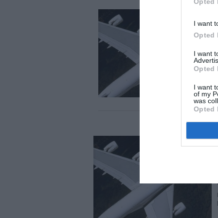
Opted 
I want t
Opted 
I want 
Advertis
Opted 
I want t
of my P
was col
Opted 