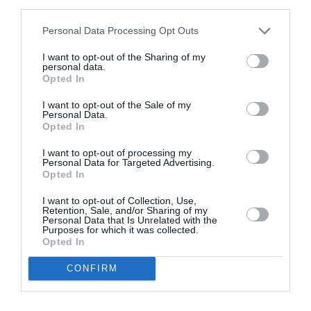
third parties.
Appel aux lecteurs !
Soutenez Air Journal participez
à son
Personal Data Processing Opt Outs
développement !
I want to opt-out of the Sharing of my
personal data.
Opted In
NOUS SOUTENIR
I want to opt-out of the Sale of my
Personal Data.
Opted In
I want to opt-out of processing my
Personal Data for Targeted Advertising.
Opted In
I want to opt-out of Collection, Use,
DERNIERS COMMENTAIRES
Retention, Sale, and/or Sharing of my
Personal Data that Is Unrelated with the
Purposes for which it was collected.
Opted In
Manfou
a commenté l'article :
CONFIRM
Pyramides, croisières et mer Rouge : l’Égypte mise sur
une saison record malgré le contexte géopolitique