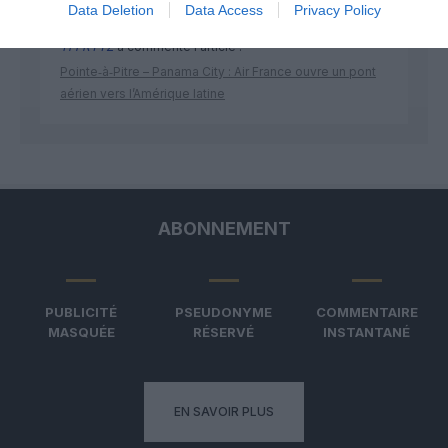
Data Deletion
Data Access
Privacy Policy
TFFRYYZ
a commenté l'article :
Pointe‑à‑Pitre – Panama City : Air France ouvre un pont
aérien vers l’Amérique latine
ABONNEMENT
PUBLICITÉ
PSEUDONYME
COMMENTAIRE
MASQUÉE
RÉSERVÉ
INSTANTANÉ
EN SAVOIR PLUS