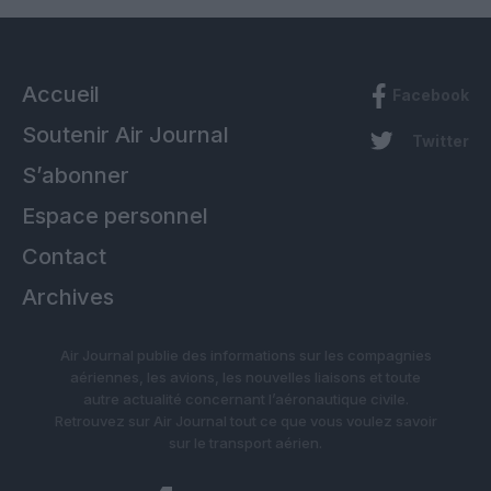
Accueil
Facebook
Soutenir Air Journal
Twitter
S’abonner
Espace personnel
Contact
Archives
Air Journal publie des informations sur les compagnies
aériennes, les avions, les nouvelles liaisons et toute
autre actualité concernant l’aéronautique civile.
Retrouvez sur Air Journal tout ce que vous voulez savoir
sur le transport aérien.