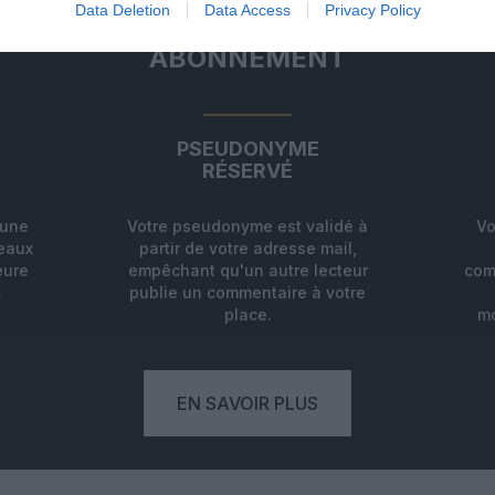
Data Deletion
Data Access
Privacy Policy
ABONNEMENT
PSEUDONYME
RÉSERVÉ
'une
Votre pseudonyme est validé à
Vo
deaux
partir de votre adresse mail,
eure
empêchant qu'un autre lecteur
com
.
publie un commentaire à votre
place.
mo
EN SAVOIR PLUS