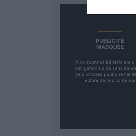
PUBLICITÉ
MASQUÉE
Nos abonnés bénéficient d
navigation fluide sans ban
publicitaires pour une meill
lecture de nos contenus