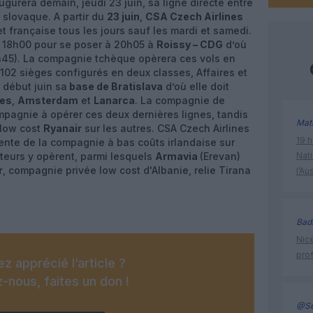
urera demain, jeudi 23 juin, sa ligne directe entre
e slovaque. A partir du
23 juin
,
CSA Czech Airlines
et française tous les jours sauf les mardi et samedi.
 18h00 pour se poser à 20h05 à
Roissy – CDG
d’où
22h45). La compagnie tchèque opèrera ces vols en
02 sièges configurés en deux classes, Affaires et
 début juin sa
base de Bratislava
d’où elle doit
les
,
Amsterdam
et
Lanarca
. La compagnie de
mpagnie à opérer ces deux dernières lignes, tandis
Mat
 low cost
Ryanair
sur les autres. CSA Czech Airlines
19 h
ente de la compagnie à bas coûts irlandaise sur
rteurs y opèrent, parmi lesquels
Armavia
(Erevan)
Nati
r
, compagnie privée low cost d'Albanie, relie Tirana
l’Au
Bad
Nice
prof
z apprécié l’article ?
-nous, faites un don !
@Se