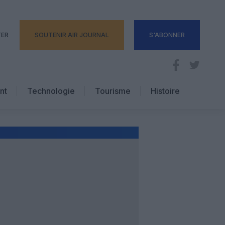
TER
SOUTENIR AIR JOURNAL
S'ABONNER
nt
Technologie
Tourisme
Histoire
Pratique
Hôtellerie
Voyages d’affaires