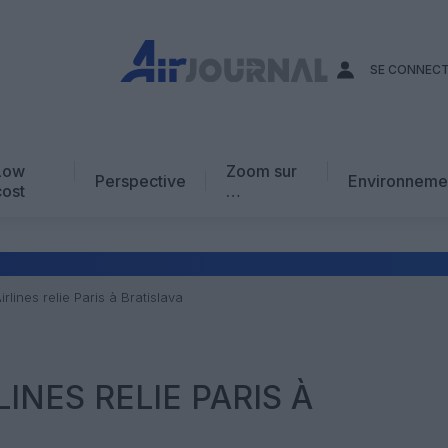
SE CONNEC
Low
Zoom sur
Perspective
Environneme
cost
…
Edito
En chiffres
Avis d’expert
lines relie Paris à Bratislava
AJ Académie
Vidéo
INES RELIE PARIS À