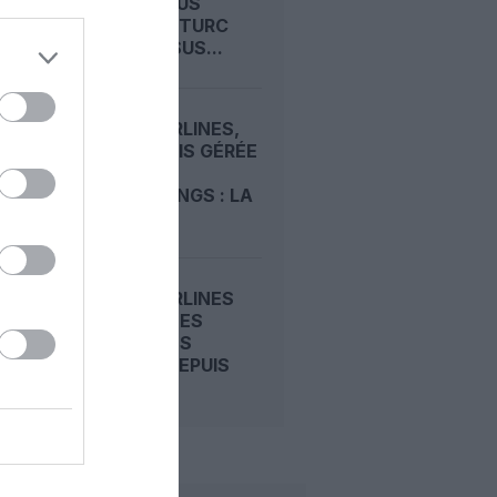
PASSE SOUS
PAVILLON TURC
VIA PEGASUS...
CZECH AIRLINES,
DÉSORMAIS GÉRÉE
PAR
SMARTWINGS : LA
FIN...
CZECH AIRLINES
AFFICHE DES
RÉSULTATS
RECORD DEPUIS
DIX ANS