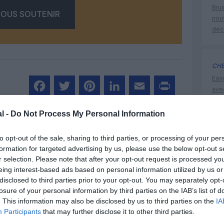
Brux
OUS SOUTENIR
nouv
déc
CHE
Eas
ave
déd
Facebook
Twitter
Pinterest
LinkedIn
Email
Print
l -
Do Not Process My Personal Information
to opt-out of the sale, sharing to third parties, or processing of your per
Czech Ai
MENTAIRE(S)
formation for targeted advertising by us, please use the below opt-out s
r selection. Please note that after your opt-out request is processed y
eing interest-based ads based on personal information utilized by us or
22 juin 2011 - 18 h 17 min
disclosed to third parties prior to your opt-out. You may separately opt-
ès fort.
losure of your personal information by third parties on the IAB’s list of
rleroi), me semble par contre plus
. This information may also be disclosed by us to third parties on the
IA
currence sur cette ligne Bratislava-
Participants
that may further disclose it to other third parties.
e qui ne soit pas mentionnée dans