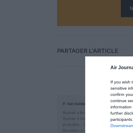
N
PARTAGER L'ARTICLE
Air Journa
If you wish 
COM
sensitive in
confirm you
continue se
P. Van Gelder
a commenté :
information 
Ryanair à Bruxelles, cela m’étonnerait tr
further disc
Ryanair à Charleroi (Brussels South Cha
participants
probable… CSA n’aurait donc pas de con
Downstream 
Bruxelles à moins d’une autre compagni