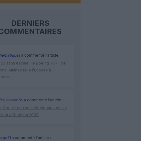
DERNIERS
COMMENTAIRES
hématiques
a commenté l'article :
 23 sans escale : le Boeing 777F de
onal Airlines relie l’Écosse à
stralie
issi novembri
a commenté l'article :
–Corse : ces vols électriques qui se
ilent à l’horizon 2030
rge13
a commenté l'article :