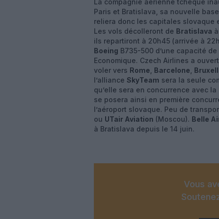
La compagnie aérienne tchèque inaug
Paris et Bratislava, sa nouvelle bas
reliera donc les capitales slovaque 
Les vols décolleront de
Bratislava
à
ils repartiront à 20h45 (arrivée à 
Boeing
B735-500 d’une capacité de 1
Economique. Czech Airlines a ouvert
voler vers
Rome
,
Barcelone
,
Bruxel
l’alliance
SkyTeam
sera la seule co
qu’elle sera en concurrence avec la
se posera ainsi en première concurr
l’aéroport slovaque. Peu de transpo
ou
UTair Aviation
(Moscou).
Belle Ai
à Bratislava depuis le 14 juin.
Vous ave
Soutenez