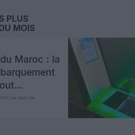
S PLUS
DU MOIS
du Maroc : la
mbarquement
out
 avec Pax
12h00
par Alain Hai