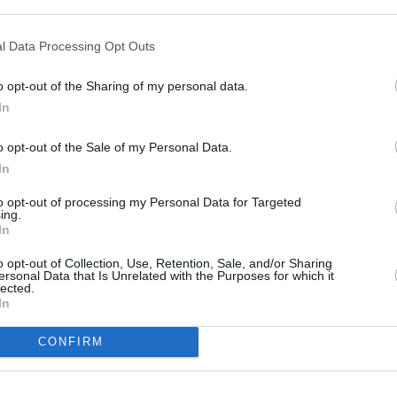
RÉPONDRE
l Data Processing Opt Outs
23 juin 2011 - 15 h 07 min
o opt-out of the Sharing of my personal data.
In
re avec les aeroports de deuxieme classe
 Czech Airlines versus Radin Air
o opt-out of the Sale of my Personal Data.
In
to opt-out of processing my Personal Data for Targeted
ing.
e trajet en bus , au passage Bratislava ils
In
Vienne ( il y a une navette bus de l
RÉPONDRE
o opt-out of Collection, Use, Retention, Sale, and/or Sharing
ersonal Data that Is Unrelated with the Purposes for which it
lected.
In
ER UN COMMENTAIRE
CONFIRM