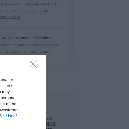
elles–Porto : Transavia ouvre une
elle liaison loisirs à partir de
embre 2026
CK LAST
a commenté l'article :
yJet fait monter les doudous à bord
c des cartes d’embarquement
iées
sonal or
rlines
ection to
ou may
 personal
LIRE AUSSI
out of the
 downstream
B’s List of
LA TCHÈQUE
SMARTWINGS