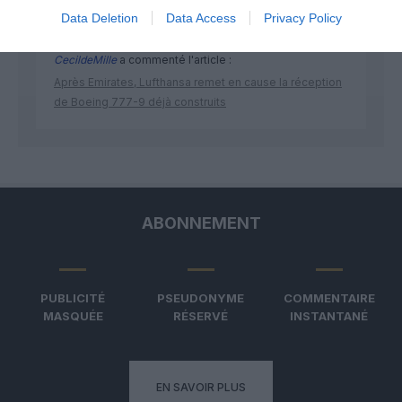
Data Deletion
Data Access
Privacy Policy
CecildeMille
a commenté l'article :
Après Emirates, Lufthansa remet en cause la réception
de Boeing 777-9 déjà construits
ABONNEMENT
PUBLICITÉ
PSEUDONYME
COMMENTAIRE
MASQUÉE
RÉSERVÉ
INSTANTANÉ
EN SAVOIR PLUS