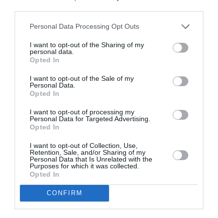
third parties.
Appel aux lecteurs !
Soutenez Air Journal participez
à son
Personal Data Processing Opt Outs
développement !
I want to opt-out of the Sharing of my
personal data.
Opted In
NOUS SOUTENIR
I want to opt-out of the Sale of my
Personal Data.
Opted In
I want to opt-out of processing my
Personal Data for Targeted Advertising.
Opted In
I want to opt-out of Collection, Use,
Retention, Sale, and/or Sharing of my
DERNIERS COMMENTAIRES
Personal Data that Is Unrelated with the
Purposes for which it was collected.
Opted In
strider_on
a commenté l'article :
CONFIRM
Fiabilité du COMAC C919 : des anomalies signalées
dans un document attribué à China Southern Airlines