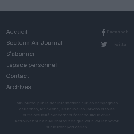
Accueil
Facebook
Soutenir Air Journal
Twitter
S’abonner
Espace personnel
Contact
Archives
Air Journal publie des informations sur les compagnies
aériennes, les avions, les nouvelles liaisons et toute
autre actualité concernant l’aéronautique civile.
Retrouvez sur Air Journal tout ce que vous voulez savoir
sur le transport aérien.