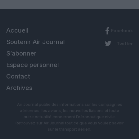
Accueil
Facebook
Soutenir Air Journal
Twitter
S’abonner
Espace personnel
Contact
Archives
Air Journal publie des informations sur les compagnies
aériennes, les avions, les nouvelles liaisons et toute
autre actualité concernant l’aéronautique civile.
Retrouvez sur Air Journal tout ce que vous voulez savoir
sur le transport aérien.