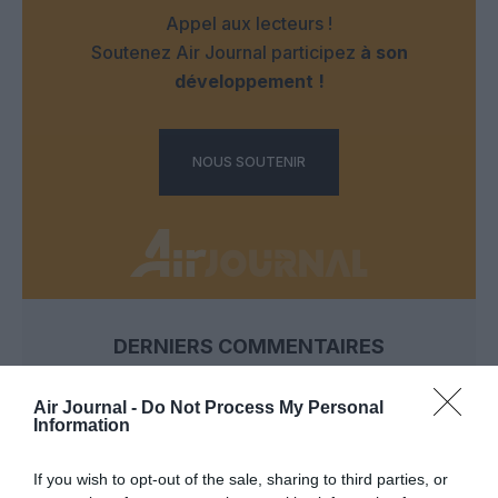
Appel aux lecteurs !
Soutenez Air Journal participez
à son
développement !
NOUS SOUTENIR
DERNIERS COMMENTAIRES
Air Journal -
Do Not Process My Personal
Information
Aviation
a commenté l'article :
Partenariat Malaysia Airlines – SNCF : une offre
If you wish to opt-out of the sale, sharing to third parties, or
intermodale entre Paris-CDG et 27 gares françaises