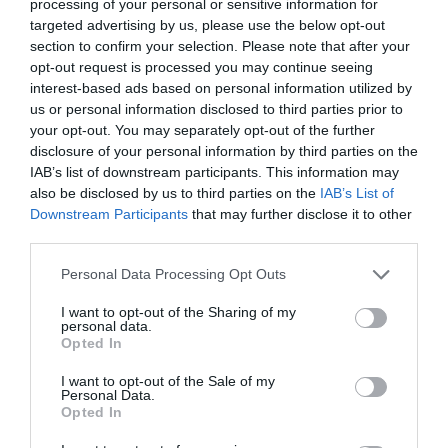
processing of your personal or sensitive information for
targeted advertising by us, please use the below opt-out
section to confirm your selection. Please note that after your
NDR
a commenté l'article :
opt-out request is processed you may continue seeing
Aéroports du Maroc : la carte d’embarquement passe
interest-based ads based on personal information utilized by
au tout numérique avec Pax Check
us or personal information disclosed to third parties prior to
your opt-out. You may separately opt-out of the further
disclosure of your personal information by third parties on the
IAB’s list of downstream participants. This information may
also be disclosed by us to third parties on the
IAB’s List of
Downstream Participants
that may further disclose it to other
third parties.
ABONNEMENT
Personal Data Processing Opt Outs
I want to opt-out of the Sharing of my
PUBLICITÉ
PSEUDONYME
COMMENTAIRE
personal data.
Opted In
MASQUÉE
RÉSERVÉ
INSTANTANÉ
I want to opt-out of the Sale of my
Personal Data.
Opted In
EN SAVOIR PLUS