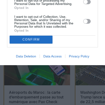
I want to opt-out of processing my
Personal Data for Targeted Advertising.
Opted In
I want to opt-out of Collection, Use,
Retention, Sale, and/or Sharing of my
Personal Data that Is Unrelated with the
Purposes for which it was collected.
01
/
05
Opted In
ARTICLES LES PLUS
CONSULTÉS DU MOIS
CONFIRM
Data Deletion
Data Access
Privacy Policy
Aéroports du Maroc : la carte
Washington Du
d’embarquement passe au tout
Trump lance u
numérique avec Pax Check
de 22,5 millia