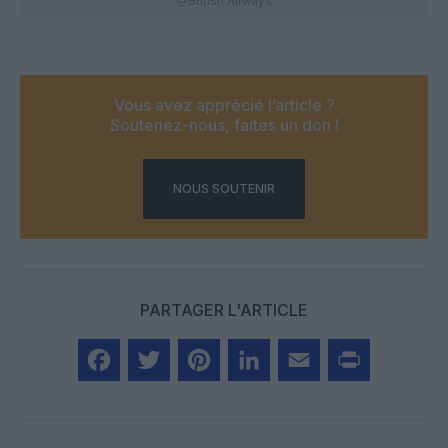
@British Airways
Vous avez apprécié l’article ?
Soutenez-nous, faites un don !
NOUS SOUTENIR
PARTAGER L'ARTICLE
Facebook
Twitter
Pinterest
LinkedIn
Email
Print