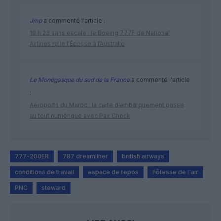
Jmp
a commenté l'article :
19 h 23 sans escale : le Boeing 777F de National
Airlines relie l’Écosse à l’Australie
Le Monégasque du sud de la France
a commenté l'article
:
Aéroports du Maroc : la carte d’embarquement passe
au tout numérique avec Pax Check
777-200ER
787 dreamliner
british airways
conditions de travail
espace de repos
hôtesse de l'air
PNC
steward