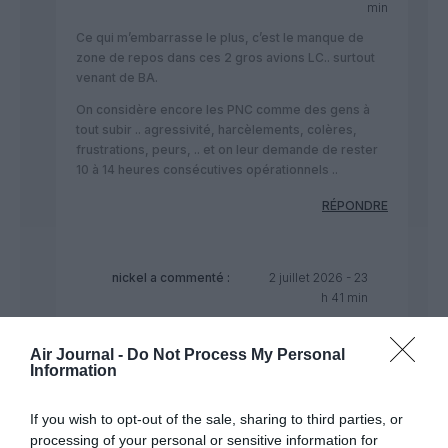
min
Ce qui m’embarrasse le plus, c’est le manque de
zone de repos dans ces 2 gros avions LC.. surtout
venant de BA.
On considère encore les PNC comme des gens à
tout subir .. agressivité, harcèlements, colères,
frustrations, peurs, .. et on leur demande de rester
10 à 14 heures consécutives opérationnels ..
RÉPONDRE
nickel
a commenté :
2 juillet 2026 - 23
h 41 min
De grâce arrêtez en permanence de nous
faire pleurer sur les conditions de travail
Air Journal -
Do Not Process My Personal
des PNC. Ils choissisent leur travail en
Information
toute connaissance de cause. Si ce dernier
ne leur convient pas, qu’ils fassent autre
If you wish to opt-out of the sale, sharing to third parties, or
chose il y 1000 candidats pour 1 retenu…
processing of your personal or sensitive information for
Le travail n’est pas des plus stressants ni