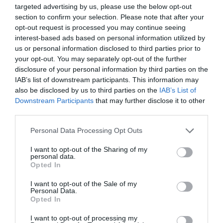
targeted advertising by us, please use the below opt-out
fatiguant croyez moi… Je peux vous faire
section to confirm your selection. Please note that after your
la liste non exhaustive de centaines de
opt-out request is processed you may continue seeing
profession bien plus fatiguantes,
interest-based ads based on personal information utilized by
stressantes, physiques que celle de PNC
us or personal information disclosed to third parties prior to
et, en plus, bien moins rémunérées et bien
your opt-out. You may separately opt-out of the further
plus physiquement “dangereuses”. Donc,
disclosure of your personal information by third parties on the
pitiez, arrêtez les gérémiades… les
IAB’s list of downstream participants. This information may
pauvres choux….
also be disclosed by us to third parties on the
IAB’s List of
RÉPONDRE
Downstream Participants
that may further disclose it to other
third parties.
Personal Data Processing Opt Outs
I want to opt-out of the Sharing of my
personal data.
Backdoor
a commenté :
1 juillet 2026 - 13 h 45 min
Opted In
Bonne idée 💡 au lieu de surclasser les pax frequents bien
positionnés dans le programme de fidélité rien de tel pour
I want to opt-out of the Sale of my
Personal Data.
créer des irritants au lieu de créer des enchantements et
Opted In
dégrader l’expérience client, tout est question de choix…
I want to opt-out of processing my
RÉPONDRE