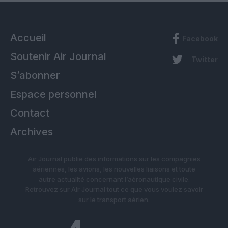
Accueil
Facebook
Soutenir Air Journal
Twitter
S’abonner
Espace personnel
Contact
Archives
Air Journal publie des informations sur les compagnies
aériennes, les avions, les nouvelles liaisons et toute
autre actualité concernant l’aéronautique civile.
Retrouvez sur Air Journal tout ce que vous voulez savoir
sur le transport aérien.