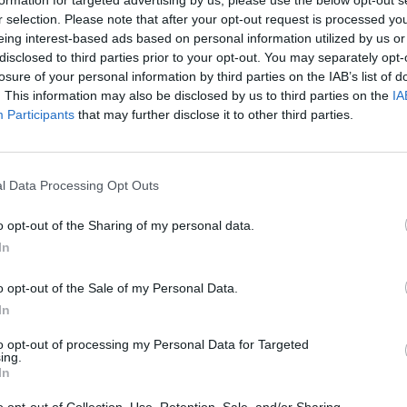
formation for targeted advertising by us, please use the below opt-out s
nouv
r selection. Please note that after your opt-out request is processed y
déc
eing interest-based ads based on personal information utilized by us or
disclosed to third parties prior to your opt-out. You may separately opt-
losure of your personal information by third parties on the IAB’s list of
. This information may also be disclosed by us to third parties on the
IA
CHE
Participants
that may further disclose it to other third parties.
Eas
ave
déd
l Data Processing Opt Outs
o opt-out of the Sharing of my personal data.
In
o opt-out of the Sale of my Personal Data.
In
ABONNEMENT
to opt-out of processing my Personal Data for Targeted
ing.
In
PSEUDONYME