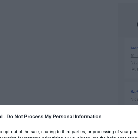
Mat
19 h
Nati
l’Au
Bad
Nice
prof
l -
Do Not Process My Personal Information
@Se
to opt-out of the sale, sharing to third parties, or processing of your per
Brux