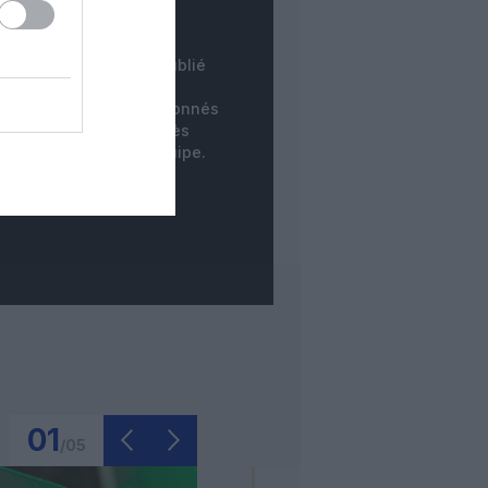
INSTANTANÉ
tre commentaire est publié
instantanément. Les
mentaires des non-abonnés
ne sont publiés qu'après
dération par notre équipe.
01
/
05