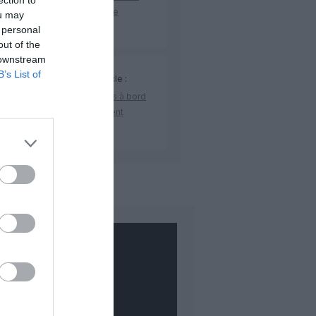
ection to
elle liaison loisirs à partir de
ou may
embre 2026
 personal
out of the
 downstream
B’s List of
CK LAST
a commenté l'article :
yJet fait monter les doudous à bord
c des cartes d’embarquement
iées
COMMENTAIRE