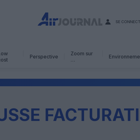
SE CONNEC
Low
Zoom sur
Perspective
Environneme
cost
…
Edito
En chiffres
Avis d’expert
AJ Académie
USSE FACTURAT
Vidéo