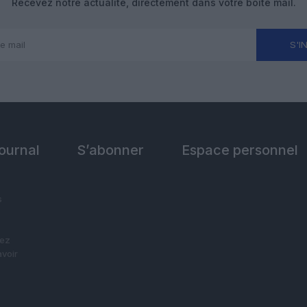
Recevez notre actualité, directement dans votre boîte mail.
S'I
Journal
S’abonner
Espace personnel
s
vez
avoir