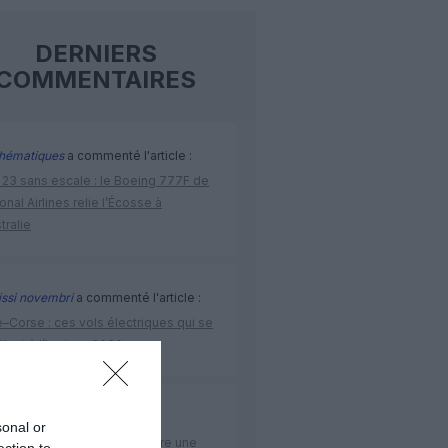
DERNIERS
COMMENTAIRES
hématiques
a commenté l'article :
 23 sans escale : le Boeing 777F de
onal Airlines relie l’Écosse à
stralie
issi novembri
a commenté l'article :
–Corse : ces vols électriques qui se
ilent à l’horizon 2030
rge13
a commenté l'article :
sonal or
elles–Porto : Transavia ouvre une