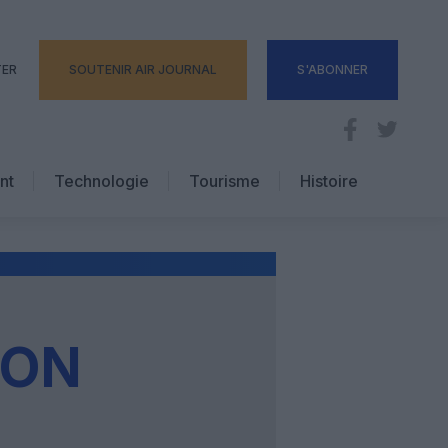
TER
SOUTENIR AIR JOURNAL
S'ABONNER
nt
Technologie
Tourisme
Histoire
Pratique
Hôtellerie
Voyages d’affaires
ION