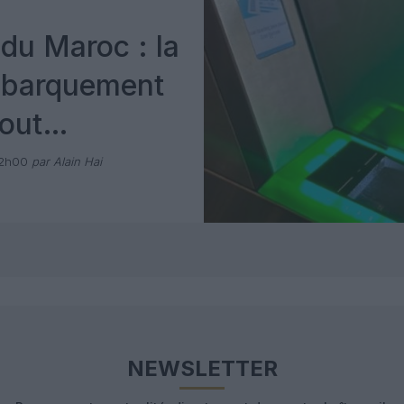
du Maroc : la
mbarquement
out
 avec Pax
12h00
par Alain Hai
NEWSLETTER