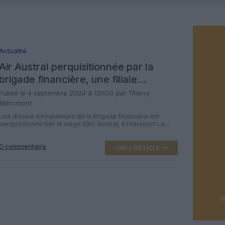
Actualité
Air Austral perquisitionnée par la
brigade financière, une filiale
soupçonnée de fausse facturation
Publié le 4 septembre 2024 à 12h00
par Thierry
Blancmont
Une dizaine d’enquêteurs de la brigade financière ont
perquisitionné hier le siège d’Air Austral, à l’aéroport La
Réunion-Roland Garros, pour soupçons de fausse
facturation. L’enquête préliminaire de la brigade financière
0 commentaire
concerne la filiale Mascareignes Développement (MADEV)
LIRE L'ARTICLE
d’Air Austral. Cette filiale gère le centre de formation d’Air
Austral pour les futurs employés de la compagnie aérienne
[…]