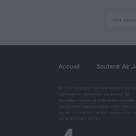
Accueil
Soutenir Air 
Air Journal publie des informations sur le
compagnies aériennes, les avions, les
nouvelles liaisons et toute autre actualité
concernant l’aéronautique civile. Retrou
sur Air Journal tout ce que vous voulez s
sur le transport aérien.