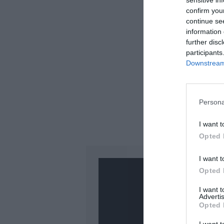
sensitive in
confirm you
continue se
information 
further disc
participants
Downstream 
Persona
I want t
Opted 
I want t
Opted 
I want 
Advertis
Opted 
PUBLICITÉ