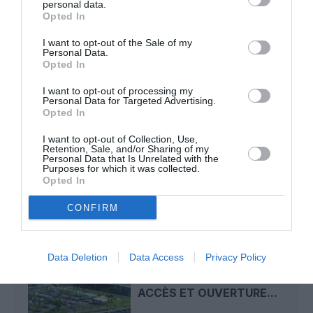
personal data.
Airlines relie l’Écosse à l’Australie
Opted In
I want to opt-out of the Sale of my
Personal Data.
Badissi novembri
a commenté l'article :
Opted In
Nice–Corse : ces vols électriques qui se profilent à
I want to opt-out of processing my
l’horizon 2030
Personal Data for Targeted Advertising.
Opted In
I want to opt-out of Collection, Use,
Retention, Sale, and/or Sharing of my
air austral
fausse facturation
Personal Data that Is Unrelated with the
Purposes for which it was collected.
Opted In
LIRE AUSSI
CONFIRM
Data Deletion
Data Access
Privacy Policy
LA RÉUNION-ROLAND
GARROS : FILTRAGE DES
ACCÈS ET OUVERTURE...