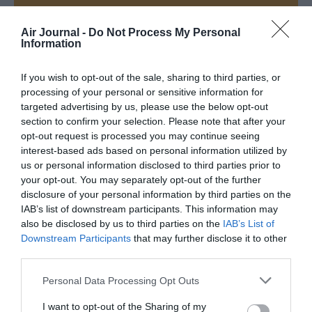
Appel aux lecteurs !
Air Journal -
Do Not Process My Personal
Information
Soutenez Air Journal participez
à son
développement !
If you wish to opt-out of the sale, sharing to third parties, or
processing of your personal or sensitive information for
targeted advertising by us, please use the below opt-out
NOUS SOUTENIR
section to confirm your selection. Please note that after your
opt-out request is processed you may continue seeing
interest-based ads based on personal information utilized by
us or personal information disclosed to third parties prior to
your opt-out. You may separately opt-out of the further
disclosure of your personal information by third parties on the
IAB’s list of downstream participants. This information may
also be disclosed by us to third parties on the
IAB’s List of
DERNIERS COMMENTAIRES
Downstream Participants
that may further disclose it to other
third parties.
Personal Data Processing Opt Outs
Mathématiques
a commenté l'article :
19 h 23 sans escale : le Boeing 777F de National
I want to opt-out of the Sharing of my