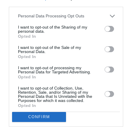
third parties.
Appel aux lecteurs !
Soutenez Air Journal participez
à son
Personal Data Processing Opt Outs
développement !
I want to opt-out of the Sharing of my
personal data.
Opted In
NOUS SOUTENIR
I want to opt-out of the Sale of my
Personal Data.
Opted In
I want to opt-out of processing my
Personal Data for Targeted Advertising.
Opted In
I want to opt-out of Collection, Use,
Retention, Sale, and/or Sharing of my
DERNIERS COMMENTAIRES
Personal Data that Is Unrelated with the
Purposes for which it was collected.
Opted In
Manfou
a commenté l'article :
CONFIRM
Pyramides, croisières et mer Rouge : l’Égypte mise sur
une saison record malgré le contexte géopolitique