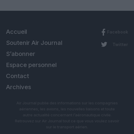
Accueil
Facebook
Soutenir Air Journal
Twitter
S’abonner
Espace personnel
Contact
Archives
Air Journal publie des informations sur les compagnies
aériennes, les avions, les nouvelles liaisons et toute
autre actualité concernant l’aéronautique civile.
Retrouvez sur Air Journal tout ce que vous voulez savoir
sur le transport aérien.