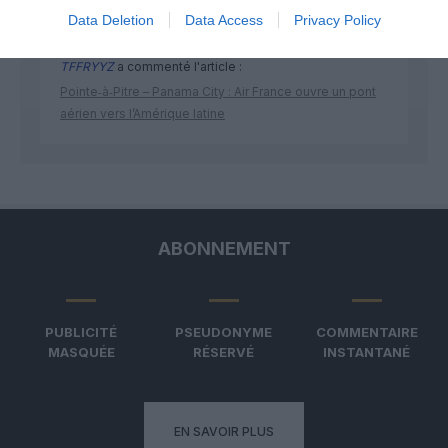
Data Deletion
Data Access
Privacy Policy
TFFRYYZ
a commenté l'article :
Pointe‑à‑Pitre – Panama City : Air France ouvre un pont
aérien vers l’Amérique latine
ABONNEMENT
PUBLICITÉ
PSEUDONYME
COMMENTAIRE
MASQUÉE
RÉSERVÉ
INSTANTANÉ
EN SAVOIR PLUS