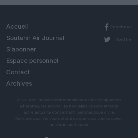
Accueil
Facebook
Soutenir Air Journal
Twitter
S’abonner
Espace personnel
Contact
Archives
Air Journal publie des informations sur les compagnies
aériennes, les avions, les nouvelles liaisons et toute
autre actualité concernant l’aéronautique civile.
Retrouvez sur Air Journal tout ce que vous voulez savoir
sur le transport aérien.