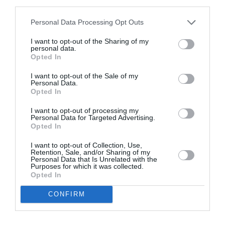
third parties.
Appel aux lecteurs !
Soutenez Air Journal participez
à son
Personal Data Processing Opt Outs
développement !
I want to opt-out of the Sharing of my
personal data.
Opted In
NOUS SOUTENIR
I want to opt-out of the Sale of my
Personal Data.
Opted In
I want to opt-out of processing my
Personal Data for Targeted Advertising.
Opted In
I want to opt-out of Collection, Use,
DERNIERS COMMENTAIRES
Retention, Sale, and/or Sharing of my
Personal Data that Is Unrelated with the
Purposes for which it was collected.
Opted In
Djm
a commenté l'article :
CONFIRM
Après Emirates, Lufthansa remet en cause la réception
de Boeing 777-9 déjà construits