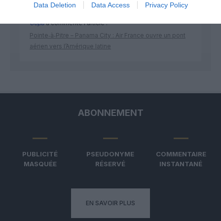
Data Deletion
Data Access
Privacy Policy
Copa
a commenté l'article :
Pointe‑à‑Pitre – Panama City : Air France ouvre un pont
aérien vers l’Amérique latine
ABONNEMENT
PUBLICITÉ
PSEUDONYME
COMMENTAIRE
MASQUÉE
RÉSERVÉ
INSTANTANÉ
EN SAVOIR PLUS