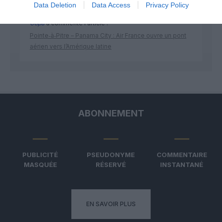
Data Deletion
Data Access
Privacy Policy
Copa
a commenté l'article :
Pointe‑à‑Pitre – Panama City : Air France ouvre un pont
aérien vers l’Amérique latine
ABONNEMENT
PUBLICITÉ
PSEUDONYME
COMMENTAIRE
MASQUÉE
RÉSERVÉ
INSTANTANÉ
EN SAVOIR PLUS