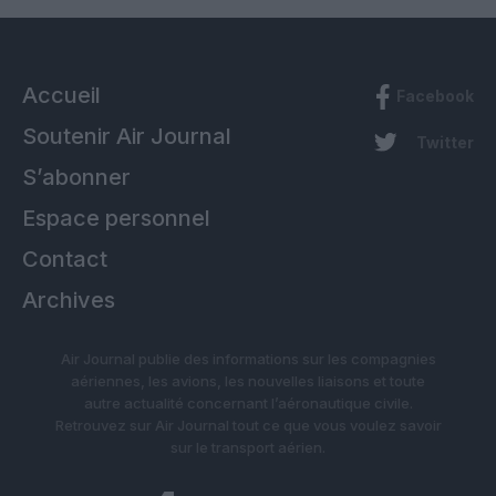
Accueil
Facebook
Soutenir Air Journal
Twitter
S’abonner
Espace personnel
Contact
Archives
Air Journal publie des informations sur les compagnies
aériennes, les avions, les nouvelles liaisons et toute
autre actualité concernant l’aéronautique civile.
Retrouvez sur Air Journal tout ce que vous voulez savoir
sur le transport aérien.