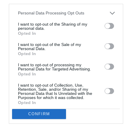
third parties.
Appel aux lecteurs !
Soutenez Air Journal participez
à son
Personal Data Processing Opt Outs
développement !
I want to opt-out of the Sharing of my
personal data.
Opted In
NOUS SOUTENIR
I want to opt-out of the Sale of my
Personal Data.
Opted In
I want to opt-out of processing my
Personal Data for Targeted Advertising.
Opted In
I want to opt-out of Collection, Use,
DERNIERS COMMENTAIRES
Retention, Sale, and/or Sharing of my
Personal Data that Is Unrelated with the
Purposes for which it was collected.
Opted In
Djm
a commenté l'article :
CONFIRM
Après Emirates, Lufthansa remet en cause la réception
de Boeing 777-9 déjà construits