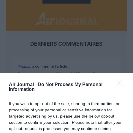
DERNIERS COMMENTAIRES
Aviation
a commenté l'article :
Partenariat Malaysia Airlines – SNCF : une offre
intermodale entre Paris-CDG et 27 gares françaises
Air Journal -
Do Not Process My Personal
Information
NDR
a commenté l'article :
If you wish to opt-out of the sale, sharing to third parties, or
Aéroports du Maroc : la carte d’embarquement passe
processing of your personal or sensitive information for
targeted advertising by us, please use the below opt-out
au tout numérique avec Pax Check
section to confirm your selection. Please note that after your
opt-out request is processed you may continue seeing