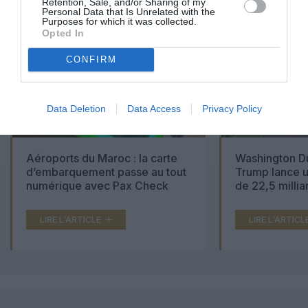
Retention, Sale, and/or Sharing of my
Personal Data that Is Unrelated with the
Purposes for which it was collected.
Opted In
CONFIRM
Data Deletion
Data Access
Privacy Policy
Aéroports du Maroc : la carte
Washington Du
d’embarquement passe au tout
Trump lance u
numérique avec Pax Check
de 22,5 millia
LIRE L'ARTICLE
LIRE L'ARTICL