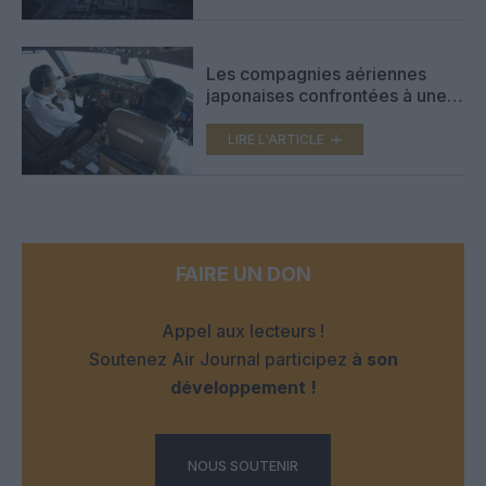
Les compagnies aériennes
japonaises confrontées à une
pénurie de pilotes face à la
demande touristique
LIRE L'ARTICLE
FAIRE UN DON
Appel aux lecteurs !
Soutenez Air Journal participez
à son
développement !
NOUS SOUTENIR