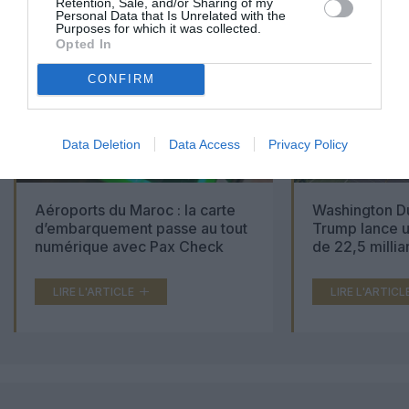
Retention, Sale, and/or Sharing of my
Personal Data that Is Unrelated with the
Purposes for which it was collected.
Opted In
CONFIRM
Data Deletion
Data Access
Privacy Policy
Aéroports du Maroc : la carte
Washington Du
d’embarquement passe au tout
Trump lance u
numérique avec Pax Check
de 22,5 millia
LIRE L'ARTICLE
LIRE L'ARTICL