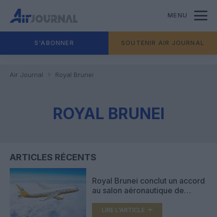
MENU
S'ABONNER
SOUTENIR AIR JOURNAL
Air Journal
Royal Brunei
ROYAL BRUNEI
ARTICLES RÉCENTS
Royal Brunei conclut un accord
au salon aéronautique de
Singapour pour 4 Boeing 787
Dreamliner
LIRE L'ARTICLE