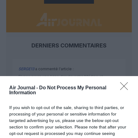
DERNIERS COMMENTAIRES
SERGE13
a commenté l'article :
Flynas ouvre une ligne directe entre Médine et
Bruxelles
Air Journal -
Do Not Process My Personal
Information
Yahman971
a commenté l'article :
If you wish to opt-out of the sale, sharing to third parties, or
Le ciel n’a jamais été aussi chargé : record de 153 359
processing of your personal or sensitive information for
targeted advertising by us, please use the below opt-out
vols commerciaux le 23 juillet 2026
section to confirm your selection. Please note that after your
opt-out request is processed you may continue seeing