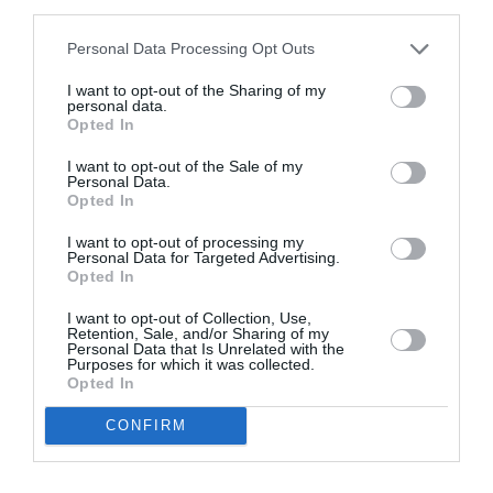
third parties.
Appel aux lecteurs !
Soutenez Air Journal participez
à son
Personal Data Processing Opt Outs
développement !
I want to opt-out of the Sharing of my
personal data.
Opted In
NOUS SOUTENIR
I want to opt-out of the Sale of my
Personal Data.
Opted In
I want to opt-out of processing my
Personal Data for Targeted Advertising.
Opted In
I want to opt-out of Collection, Use,
DERNIERS COMMENTAIRES
Retention, Sale, and/or Sharing of my
Personal Data that Is Unrelated with the
Purposes for which it was collected.
Opted In
CG59
a commenté l'article :
CONFIRM
Un enfant refuse sa ceinture : un vol Porter Airlines
annulé au Canada