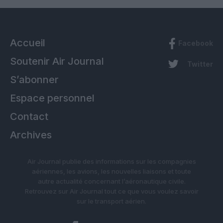
Accueil
Facebook
Soutenir Air Journal
Twitter
S’abonner
Espace personnel
Contact
Archives
Air Journal publie des informations sur les compagnies
aériennes, les avions, les nouvelles liaisons et toute
autre actualité concernant l’aéronautique civile.
Retrouvez sur Air Journal tout ce que vous voulez savoir
sur le transport aérien.