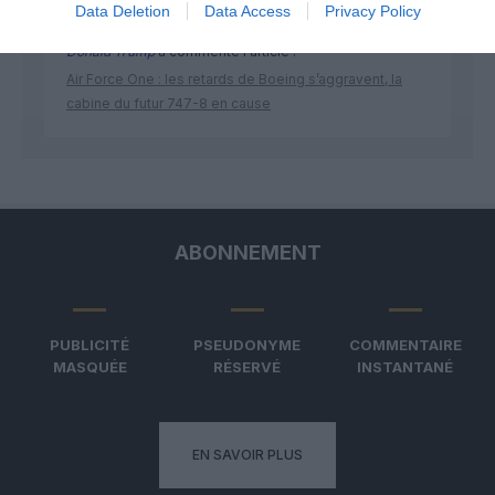
Data Deletion
Data Access
Privacy Policy
Donald Trump
a commenté l'article :
Air Force One : les retards de Boeing s’aggravent, la
cabine du futur 747-8 en cause
ABONNEMENT
PUBLICITÉ
PSEUDONYME
COMMENTAIRE
MASQUÉE
RÉSERVÉ
INSTANTANÉ
EN SAVOIR PLUS