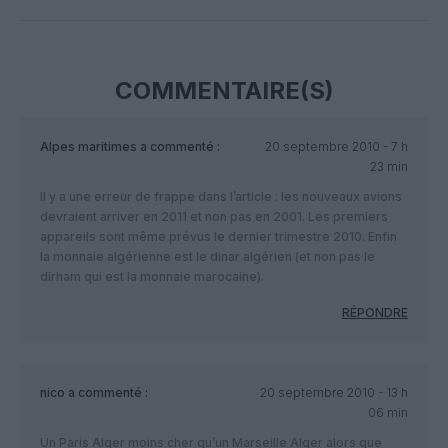
Facebook
Twitter
Pinterest
LinkedIn
Email
Print
COMMENTAIRE(S)
Alpes maritimes
a commenté :
20 septembre 2010 - 7 h
23 min
Il y a une erreur de frappe dans l’article : les nouveaux avions
devraient arriver en 2011 et non pas en 2001. Les premiers
appareils sont même prévus le dernier trimestre 2010. Enfin
la monnaie algérienne est le dinar algérien (et non pas le
dirham qui est la monnaie marocaine).
RÉPONDRE
nico
a commenté :
20 septembre 2010 - 13 h
06 min
Un Paris Alger moins cher qu’un Marseille Alger alors que