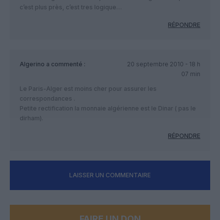
c’est plus près, c’est tres logique…
RÉPONDRE
Algerino
a commenté :
20 septembre 2010 - 18 h
07 min
Le Paris-Alger est moins cher pour assurer les
correspondances .
Petite rectification la monnaie algérienne est le Dinar ( pas le
dirham).
RÉPONDRE
LAISSER UN COMMENTAIRE
FAIRE UN DON