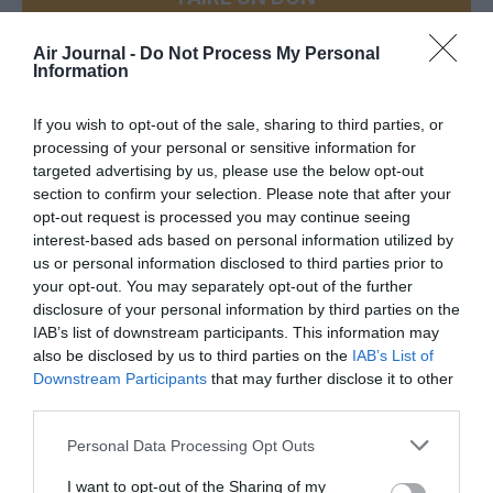
Appel aux lecteurs !
Air Journal -
Do Not Process My Personal
Information
Soutenez Air Journal participez
à son
développement !
If you wish to opt-out of the sale, sharing to third parties, or
processing of your personal or sensitive information for
targeted advertising by us, please use the below opt-out
NOUS SOUTENIR
section to confirm your selection. Please note that after your
opt-out request is processed you may continue seeing
interest-based ads based on personal information utilized by
us or personal information disclosed to third parties prior to
your opt-out. You may separately opt-out of the further
disclosure of your personal information by third parties on the
IAB’s list of downstream participants. This information may
also be disclosed by us to third parties on the
IAB’s List of
DERNIERS COMMENTAIRES
Downstream Participants
that may further disclose it to other
third parties.
Personal Data Processing Opt Outs
François Marty
a commenté l'article :
Fiabilité du COMAC C919 : des anomalies signalées
I want to opt-out of the Sharing of my