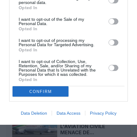
personal data.
dans un document attribué à China Southern Airlines
Opted In
I want to opt-out of the Sale of my
Personal Data.
DC-10
a commenté l'article :
Opted In
Pointe‑à‑Pitre – Panama City : Air France ouvre un pont
I want to opt-out of processing my
aérien vers l’Amérique latine
Personal Data for Targeted Advertising.
Opted In
I want to opt-out of Collection, Use,
Retention, Sale, and/or Sharing of my
air algerie
Personal Data that Is Unrelated with the
Purposes for which it was collected.
Opted In
LIRE AUSSI
CONFIRM
Data Deletion
Data Access
Privacy Policy
NIGERIA : UN
RESPONSABLE DE
L'AVIATION CIVILE
MENACE DE...