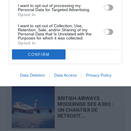
I want to opt-out of processing my
Personal Data for Targeted Advertising.
Opted In
LIRE AUSSI
I want to opt-out of Collection, Use,
Retention, Sale, and/or Sharing of my
Personal Data that Is Unrelated with the
Purposes for which it was collected.
Opted In
A380 DE LUFTHANSA :
LES « VRAIS » SIÈGES
CONFIRM
HUBLOT EN CLASSE...
Data Deletion
Data Access
Privacy Policy
BRITISH AIRWAYS
MODERNISE SES A380 :
UN CHANTIER DE
RÉTROFIT...