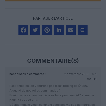
PARTAGER L'ARTICLE
Facebook
Twitter
Pinterest
LinkedIn
Email
Print
COMMENTAIRE(S)
napooiseau
a commenté :
2 novembre 2010 - 10 h
00 min
Pas rentables, se vendrons pas disait Boeing de l’A380.
A quand de nouvelles commandes ?
Boeing a de sérieux soucis à se faire pour ses 747 et même
pour les 777 et 787.
Décidément le vieux continent avec ses vieilles démocraties