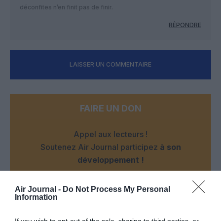
déconfites n’en finit pas de finir.
RÉPONDRE
LAISSER UN COMMENTAIRE
FAIRE UN DON
Appel aux lecteurs !
Soutenez Air Journal participez
à son
développement !
Air Journal -
Do Not Process My Personal
NOUS SOUTENIR
Information