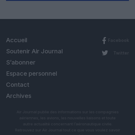
Accueil
Facebook
Soutenir Air Journal
Twitter
S’abonner
Espace personnel
Contact
Archives
Air Journal publie des informations sur les compagnies
aériennes, les avions, les nouvelles liaisons et toute
autre actualité concernant l’aéronautique civile.
Retrouvez sur Air Journal tout ce que vous voulez savoir