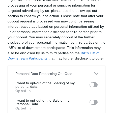
If you wish to opt-out of the sale, sharing to third parties, or
processing of your personal or sensitive information for
targeted advertising by us, please use the below opt-out
section to confirm your selection. Please note that after your
opt-out request is processed you may continue seeing
interest-based ads based on personal information utilized by
DERNIERS COMMENTAIRES
us or personal information disclosed to third parties prior to
your opt-out. You may separately opt-out of the further
disclosure of your personal information by third parties on the
IAB’s list of downstream participants. This information may
atplhkt
a commenté l'article :
also be disclosed by us to third parties on the
IAB’s List of
Contrôles aux frontières entre l’Espagne et l’Italie : des
Downstream Participants
that may further disclose it to other
arrivées plus longues, des correspondances à risque
third parties.
Personal Data Processing Opt Outs
Manfou
a commenté l'article :
I want to opt-out of the Sharing of my
Pyramides, croisières et mer Rouge : l’Égypte mise sur
personal data.
une saison record malgré le contexte géopolitique
Opted In
I want to opt-out of the Sale of my
Personal Data.
Opted In
a380
singapore airlines