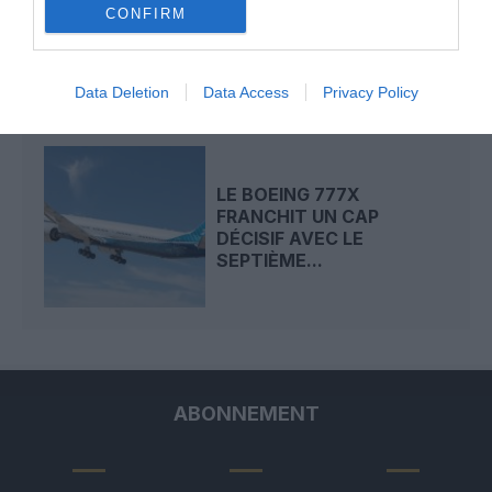
CONFIRM
BOEING 737 MAX 7 : LA
FAA DONNE ENFIN SON...
Data Deletion
Data Access
Privacy Policy
LE BOEING 777X
FRANCHIT UN CAP
DÉCISIF AVEC LE
SEPTIÈME...
ABONNEMENT