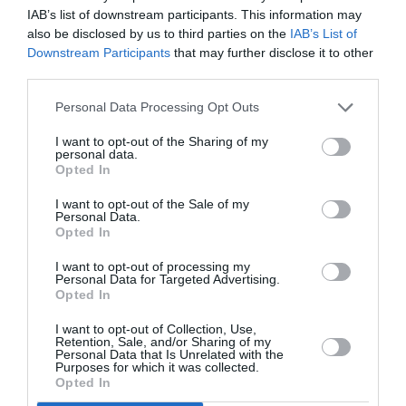
une saison record malgré le contexte géopolitique
IAB’s list of downstream participants. This information may
also be disclosed by us to third parties on the
IAB’s List of
Downstream Participants
that may further disclose it to other
third parties.
boeing
classe affaire
turkish airlines
Personal Data Processing Opt Outs
I want to opt-out of the Sharing of my
LIRE AUSSI
personal data.
Opted In
I want to opt-out of the Sale of my
Personal Data.
Opted In
RISQUE DE FISSURES :
PRÈS DE 1 500 BOEING
I want to opt-out of processing my
737 MAX DANS LE...
Personal Data for Targeted Advertising.
Opted In
I want to opt-out of Collection, Use,
Retention, Sale, and/or Sharing of my
Personal Data that Is Unrelated with the
Purposes for which it was collected.
Opted In
CERTIFICATION DU