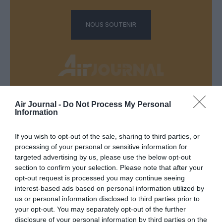
NOUS SOUTENIR
Air Journal -
Do Not Process My Personal
DERNIERS COMMENTAIRES
Information
If you wish to opt-out of the sale, sharing to third parties, or
atplhkt
a commenté l'article :
processing of your personal or sensitive information for
targeted advertising by us, please use the below opt-out
Contrôles aux frontières entre l’Espagne et l’Italie : des
section to confirm your selection. Please note that after your
arrivées plus longues, des correspondances à risque
opt-out request is processed you may continue seeing
interest-based ads based on personal information utilized by
us or personal information disclosed to third parties prior to
Manfou
a commenté l'article :
your opt-out. You may separately opt-out of the further
Pyramides, croisières et mer Rouge : l’Égypte mise sur
disclosure of your personal information by third parties on the