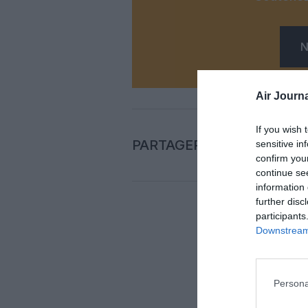
N
Air Journa
If you wish 
PARTAGER L'ARTICLE
sensitive in
confirm you
continue se
information 
further disc
participants
Auc
Downstream 
LAISS
Persona