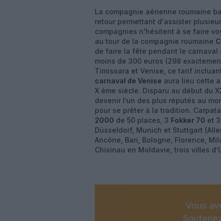
La compagnie aérienne roumaine bas
retour permettant d'assister plusieu
compagnies n'hésitent à se faire voy
au tour de la compagnie roumaine
C
de faire la fête pendant le carnaval 
moins de 300 euros (298 exactement),
Timisoara et Venise, ce tarif incluan
carnaval de Venise
aura lieu cette 
X ème siècle. Disparu au début du X
devenir l’un des plus réputés au mo
pour se prêter à la tradition. Carpat
2000
de 50 places, 3
Fokker 70
et 
Düsseldorf, Munich et Stuttgart (Al
Ancône, Bari, Bologne, Florence, Mil
Chisinau en Moldavie, trois villes d’
Vous ave
Soutenez