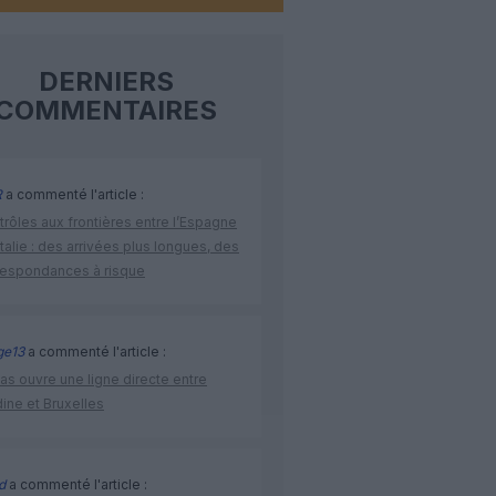
DERNIERS
COMMENTAIRES
R
a commenté l'article :
rôles aux frontières entre l’Espagne
’Italie : des arrivées plus longues, des
respondances à risque
ge13
a commenté l'article :
as ouvre une ligne directe entre
ine et Bruxelles
d
a commenté l'article :