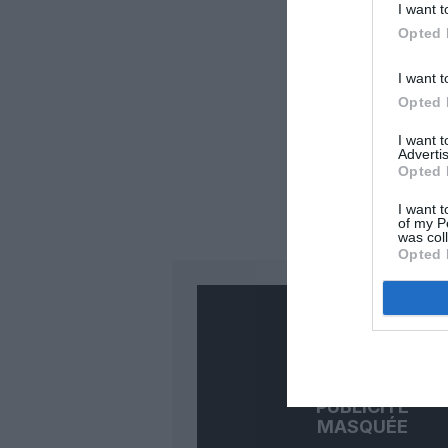
I want t
Opted 
I want t
Opted 
I want 
Advertis
Opted 
I want t
of my P
was col
Opted 
PUBLICITÉ
MASQUÉE