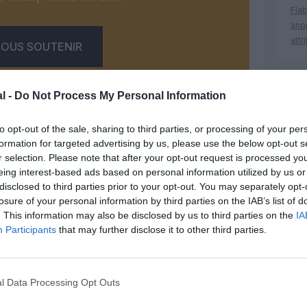
Fia
ano
attr
OUS SOUTENIR
Hel
l -
Do Not Process My Personal Information
19 h
Nati
to opt-out of the sale, sharing to third parties, or processing of your per
l’Au
formation for targeted advertising by us, please use the below opt-out s
r selection. Please note that after your opt-out request is processed y
eing interest-based ads based on personal information utilized by us or
Facebook
Twitter
Pinterest
LinkedIn
Email
Print
disclosed to third parties prior to your opt-out. You may separately opt-
carpatair
losure of your personal information by third parties on the IAB’s list of
. This information may also be disclosed by us to third parties on the
IA
un commentaire !
Participants
that may further disclose it to other third parties.
ER UN COMMENTAIRE
l Data Processing Opt Outs