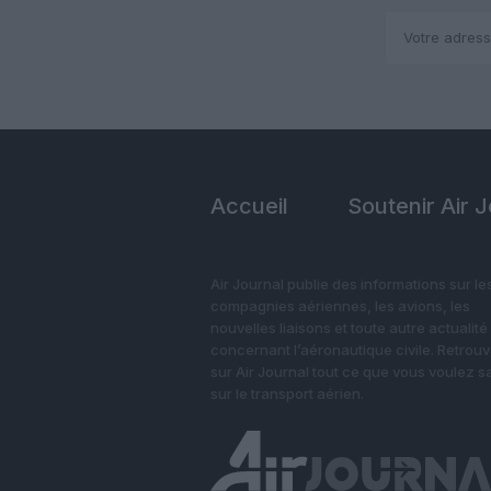
Accueil
Soutenir Air 
Air Journal publie des informations sur le
compagnies aériennes, les avions, les
nouvelles liaisons et toute autre actualité
concernant l’aéronautique civile. Retrou
sur Air Journal tout ce que vous voulez s
sur le transport aérien.