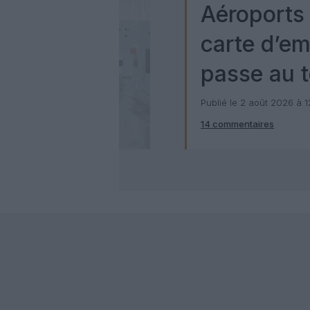
Aéroports 
carte d’e
passe au t
numérique
Publié le 2 août 2026 à 
14 commentaires
Check