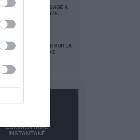
SON
ATTERRISSAGE À
ROME : SEIZE...
CARPATAIR SUR LA
BONNE VOIE
COMMENTAIRE
INSTANTANÉ