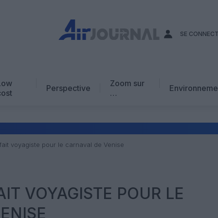
SE CONNEC
Low
Zoom sur
Perspective
Environneme
cost
…
Edito
En chiffres
Avis d’expert
fait voyagiste pour le carnaval de Venise
AJ Académie
Vidéo
AIT VOYAGISTE POUR LE
ENISE