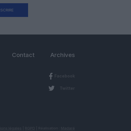
NSCRIRE
Contact
Archives
Facebook
Twitter
ions légales
|
RGPD
| Réalisation :
Madaré