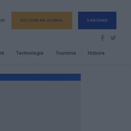
TER
SOUTENIR AIR JOURNAL
S'ABONNER
nt
Technologie
Tourisme
Histoire
Pratique
Hôtellerie
Voyages d’affaires