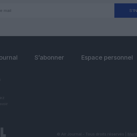
S'I
Journal
S’abonner
Espace personnel
s
vez
avoir
© Air Journal - Tous droits réservés |
Ment