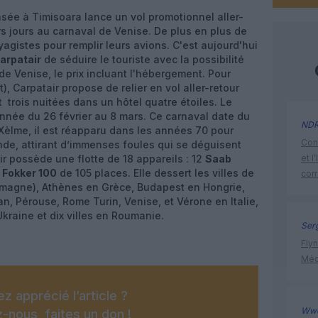
ée à Timisoara lance un vol promotionnel aller-
rs jours au carnaval de Venise. De plus en plus de
agistes pour remplir leurs avions. C'est aujourd'hui
arpatair
de séduire le touriste avec la possibilité
de Venise, le prix incluant l'hébergement. Pour
 Carpatair propose de relier en vol aller-retour
t trois nuitées dans un hôtel quatre étoiles. Le
année du 26 février au 8 mars. Ce carnaval date du
ND
Xèlme, il est réapparu dans les années 70 pour
Cont
nde, attirant d’immenses foules qui se déguisent
air possède une flotte de 18 appareils : 12
Saab
et l
3
Fokker 100
de 105 places. Elle dessert les villes de
cor
lemagne), Athènes en Grèce, Budapest en Hongrie,
an, Pérouse, Rome Turin, Venise, et Vérone en Italie,
Ukraine et dix villes en Roumanie.
Ser
Flyn
Méd
z apprécié l’article ?
Ww
-nous, faites un don !