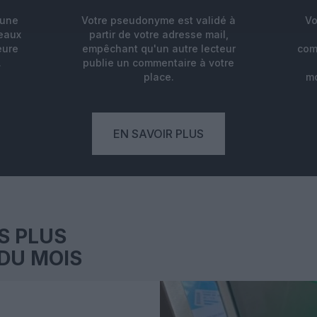
'une
Votre pseudonyme est validé à
Vo
deaux
partir de votre adresse mail,
eure
empêchant qu'un autre lecteur
com
.
publie un commentaire à votre
place.
mo
EN SAVOIR PLUS
S PLUS
DU MOIS