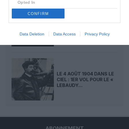
Opted In
CONFIRM
LE 5 AOÛT 1908 DANS LE
CIEL : LE « ZEPPELIN »
DÉTRUIT PAR...
Data Deletion
Data Access
Privacy Policy
LE 4 AOÛT 1904 DANS LE
CIEL : 1ER VOL POUR LE «
LEBAUDY...
ABONNEMENT