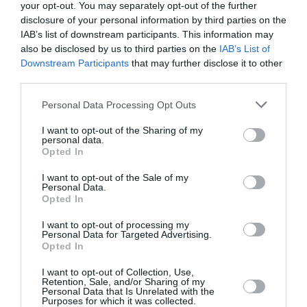
your opt-out. You may separately opt-out of the further
disclosure of your personal information by third parties on the
Badissi novembri
a commenté l'article :
IAB’s list of downstream participants. This information may
Nice–Corse : ces vols électriques qui se profilent à
also be disclosed by us to third parties on the
IAB’s List of
l’horizon 2030
Downstream Participants
that may further disclose it to other
third parties.
Personal Data Processing Opt Outs
histoire de l'aviation
I want to opt-out of the Sharing of my
personal data.
Opted In
LIRE AUSSI
I want to opt-out of the Sale of my
Personal Data.
Opted In
LE 6 AOÛT 1909 DANS LE
I want to opt-out of processing my
Personal Data for Targeted Advertising.
CIEL : ROGER SOMMER
Opted In
PERMET LE SACRE...
I want to opt-out of Collection, Use,
Retention, Sale, and/or Sharing of my
Personal Data that Is Unrelated with the
Purposes for which it was collected.