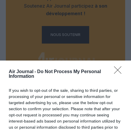
Soutenez Air Journal participez
à son
développement !
NOUS SOUTENIR
Air Journal -
Do Not Process My Personal
Information
DERNIERS COMMENTAIRES
If you wish to opt-out of the sale, sharing to third parties, or
processing of your personal or sensitive information for
targeted advertising by us, please use the below opt-out
Mathématiques
a commenté l'article :
section to confirm your selection. Please note that after your
19 h 23 sans escale : le Boeing 777F de National
opt-out request is processed you may continue seeing
Airlines relie l’Écosse à l’Australie
interest-based ads based on personal information utilized by
us or personal information disclosed to third parties prior to