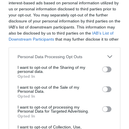
Badissi novembri
a commenté l'article :
interest-based ads based on personal information utilized by
Ryanair au Maroc : un programme hivernal record pour
us or personal information disclosed to third parties prior to
relier le Royaume à 14 pays européens
your opt-out. You may separately opt-out of the further
disclosure of your personal information by third parties on the
IAB’s list of downstream participants. This information may
also be disclosed by us to third parties on the
IAB’s List of
Coppola
a commenté l'article :
Downstream Participants
that may further disclose it to other
Il s’est masturbé sur une passagère endormie : trois ans
third parties.
de prison et interdiction de séjour en Thaïlande
Personal Data Processing Opt Outs
I want to opt-out of the Sharing of my
personal data.
histoire de l'aviation
Opted In
I want to opt-out of the Sale of my
Personal Data.
LIRE AUSSI
Opted In
I want to opt-out of processing my
Personal Data for Targeted Advertising.
Opted In
LE 10 AOÛT 1908 DANS LE
CIEL : LE PRÉFET DU
I want to opt-out of Collection, Use,