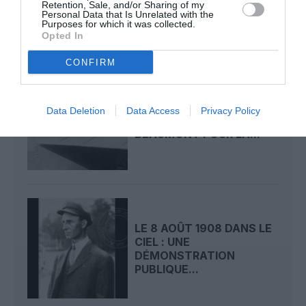
MANS SAUVE LA...
Retention, Sale, and/or Sharing of my
Personal Data that Is Unrelated with the
Purposes for which it was collected.
Opted In
CONFIRM
LE 9 AOÛT 1912 DANS LE
Data Deletion
Data Access
Privacy Policy
CIEL : DÉPART DE
BEAUMONT POUR LA...
LE 8 AOÛT 1908 DANS LE
CIEL : UNE
DÉMONSTRATION
PUBLIQUE...