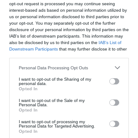
BLU83120
a commenté l'article :
opt-out request is processed you may continue seeing
Incivilités à Bangkok : 22 passagers chinois refusés à
interest-based ads based on personal information utilized by
bord après une course-poursuite, l’incident devient
us or personal information disclosed to third parties prior to
diplomatique
your opt-out. You may separately opt-out of the further
disclosure of your personal information by third parties on the
IAB’s list of downstream participants. This information may
also be disclosed by us to third parties on the
IAB’s List of
BLU83120
a commenté l'article :
Downstream Participants
that may further disclose it to other
Incivilités à Bangkok : 22 passagers chinois refusés à
third parties.
bord après une course-poursuite, l’incident devient
diplomatique
Personal Data Processing Opt Outs
I want to opt-out of the Sharing of my
personal data.
Opted In
histoire de l'aviation
I want to opt-out of the Sale of my
Personal Data.
Opted In
LIRE AUSSI
I want to opt-out of processing my
Personal Data for Targeted Advertising.
Opted In