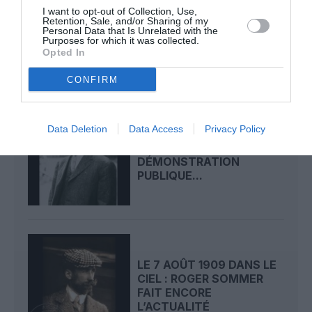
LE 9 AOÛT 1912 DANS LE
I want to opt-out of Collection, Use,
Retention, Sale, and/or Sharing of my
CIEL : DÉPART DE
Personal Data that Is Unrelated with the
BEAUMONT POUR LA...
Purposes for which it was collected.
Opted In
CONFIRM
Data Deletion
Data Access
Privacy Policy
LE 8 AOÛT 1908 DANS LE
CIEL : UNE
DÉMONSTRATION
PUBLIQUE...
LE 7 AOÛT 1909 DANS LE
CIEL : ROGER SOMMER
FAIT ENCORE
L’ACTUALITÉ