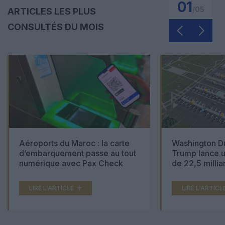
01
/
05
ARTICLES LES PLUS
CONSULTÉS DU MOIS
Aéroports du Maroc : la carte
Washington Du
d’embarquement passe au tout
Trump lance u
numérique avec Pax Check
de 22,5 millia
LIRE L'ARTICLE
LIRE L'ARTICL