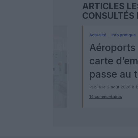
ARTICLES LE
CONSULTÉS 
Actualité
Info pratique
Aéroports 
carte d’e
passe au t
numérique
Publié le 2 août 2026 à 
14 commentaires
Check