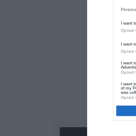
Persona
I want t
Opted 
I want t
Opted 
I want 
Advertis
Opted 
I want t
of my P
was col
Opted 