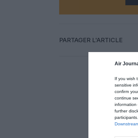
PARTAGER L'ARTICLE
Air Journa
Auc
If you wish 
sensitive in
confirm you
LAISS
continue se
information 
further disc
participants
Downstream 