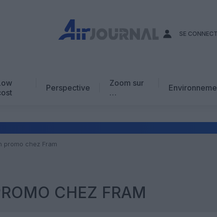
SE CONNEC
Low
Zoom sur
Perspective
Environneme
cost
…
Edito
En chiffres
Avis d’expert
n promo chez Fram
AJ Académie
Vidéo
 PROMO CHEZ FRAM