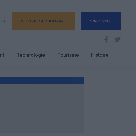
TER
SOUTENIR AIR JOURNAL
S'ABONNER
nt
Technologie
Tourisme
Histoire
Pratique
Hôtellerie
Voyages d’affaires