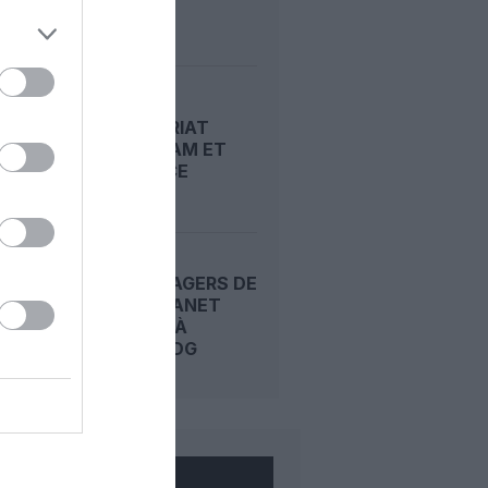
CHYPRE
PARTENARIAT
ENTRE FRAM ET
AIR FRANCE
340 PASSAGERS DE
SMALL PLANET
BLOQUÉS À
ROISSY-CDG