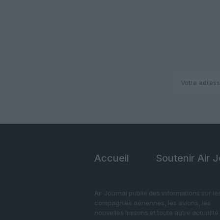
Accueil
Soutenir Air 
Air Journal publie des informations sur le
compagnies aériennes, les avions, les
nouvelles liaisons et toute autre actualité