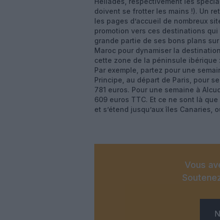
Héliades, respectivement les spécialis
doivent se frotter les mains !). Un r
les pages d’accueil de nombreux sit
promotion vers ces destinations qui
grande partie de ses bons plans sur
Maroc pour dynamiser la destination 
cette zone de la péninsule ibérique :
Par exemple, partez pour une semai
Principe, au départ de Paris, pour 
781 euros. Pour une semaine à Alcud
609 euros TTC. Et ce ne sont là que 
et s’étend jusqu’aux îles Canaries, o
Vous ave
Soutenez
N