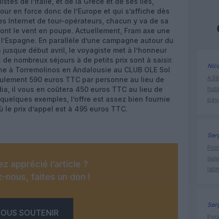
tes de l’Italie, et de la Grèce et de ses îles,
etour en force donc de l’Europe et qui s’affiche dès
es Internet de tour-opérateurs, chacun y va de sa
 ont le vent en poupe. Actuellement, Fram axe une
 l’Espagne. En parallèle d’une campagne autour du
jusque début avril, le voyagiste met à l’honneur
 de nombreux séjours à de petits prix sont à saisir.
Nic
ne à Torremolinos en Andalousie au CLUB OLE Sol
A380
seulement 590 euros TTC par personne au lieu de
ia, il vous en coûtera 450 euros TTC au lieu de
hub
quelques exemples, l’offre est assez bien fournie
pay
ù le prix d’appel est à 495 euros TTC.
Ser
Poin
ouvr
z apprécié l’article ?
lati
-nous, faites un don !
Ser
OUS SOUTENIR
Pyr