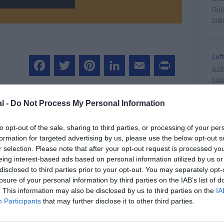
l’Ég
mal
Luf
A380
hub
Facebook
Twitter
Pinterest
LinkedIn
Email
Print
pay
l -
Do Not Process My Personal Information
un commentaire !
to opt-out of the sale, sharing to third parties, or processing of your per
fram
formation for targeted advertising by us, please use the below opt-out s
r selection. Please note that after your opt-out request is processed y
ER UN COMMENTAIRE
eing interest-based ads based on personal information utilized by us or
disclosed to third parties prior to your opt-out. You may separately opt-
losure of your personal information by third parties on the IAB’s list of
. This information may also be disclosed by us to third parties on the
IA
Participants
that may further disclose it to other third parties.