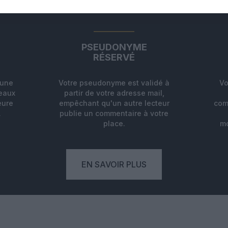
ABONNEMENT
PSEUDONYME
RÉSERVÉ
'une
Votre pseudonyme est validé à
Vo
deaux
partir de votre adresse mail,
eure
empêchant qu'un autre lecteur
com
.
publie un commentaire à votre
place.
mo
EN SAVOIR PLUS