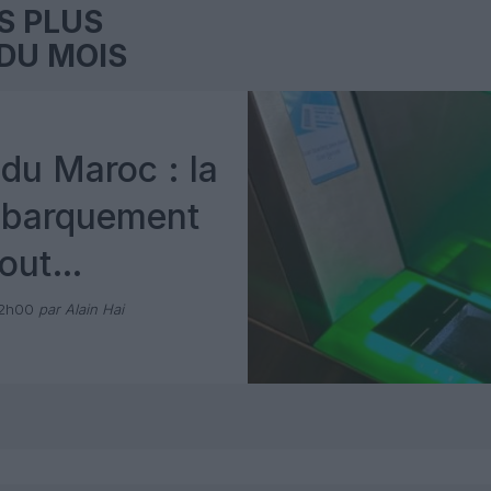
S PLUS
DU MOIS
du Maroc : la
mbarquement
out
 avec Pax
12h00
par Alain Hai