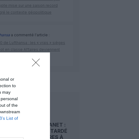
ypte mise sur une saison record
gré le contexte géopolitique
thansa
a commenté l'article :
 de Lufthansa : les « vrais » sièges
lot en classe Affaires deviennent
ants
sonal or
ection to
ou may
 personal
LIRE AUSSI
out of the
 downstream
B’s List of
SMALL PLANET :
UN VOL RETARDÉ
DE 13 HEURES À