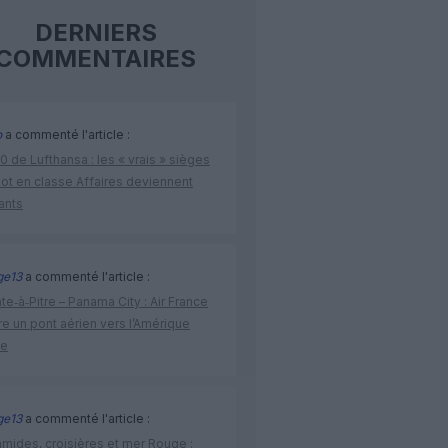
DERNIERS
COMMENTAIRES
o
a commenté l'article :
 de Lufthansa : les « vrais » sièges
lot en classe Affaires deviennent
ants
ge13
a commenté l'article :
te‑à‑Pitre – Panama City : Air France
e un pont aérien vers l’Amérique
ne
ge13
a commenté l'article :
amides, croisières et mer Rouge :