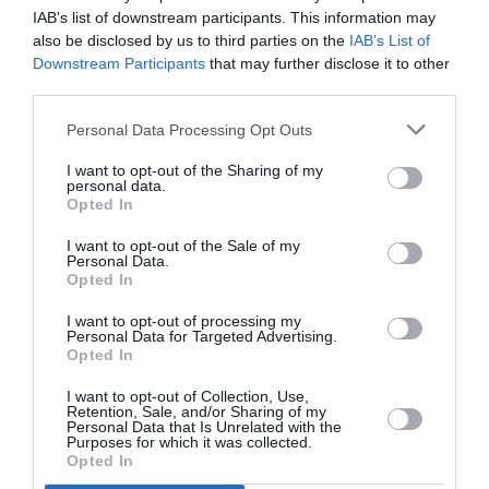
aérien vers l’Amérique latine
IAB’s list of downstream participants. This information may
also be disclosed by us to third parties on the
IAB’s List of
Downstream Participants
that may further disclose it to other
third parties.
donatello
Personal Data Processing Opt Outs
I want to opt-out of the Sharing of my
LIRE AUSSI
personal data.
Opted In
I want to opt-out of the Sale of my
Personal Data.
Opted In
WEEK-ENDS « MARCHÉ
DE NOËL » AVEC
I want to opt-out of processing my
DONATELLO
Personal Data for Targeted Advertising.
Opted In
I want to opt-out of Collection, Use,
Retention, Sale, and/or Sharing of my
Personal Data that Is Unrelated with the
Purposes for which it was collected.
Opted In
LES OFFRES «