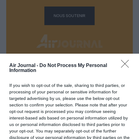
NOUS SOUTENIR
Air Journal -
Do Not Process My Personal
DERNIERS COMMENTAIRES
Information
If you wish to opt-out of the sale, sharing to third parties, or
Manfou
a commenté l'article :
processing of your personal or sensitive information for
targeted advertising by us, please use the below opt-out
Pyramides, croisières et mer Rouge : l’Égypte mise sur
section to confirm your selection. Please note that after your
une saison record malgré le contexte géopolitique
opt-out request is processed you may continue seeing
interest-based ads based on personal information utilized by
us or personal information disclosed to third parties prior to
TFFRYYZ
a commenté l'article :
your opt-out. You may separately opt-out of the further
Pointe‑à‑Pitre – Panama City : Air France ouvre un pont
disclosure of your personal information by third parties on the