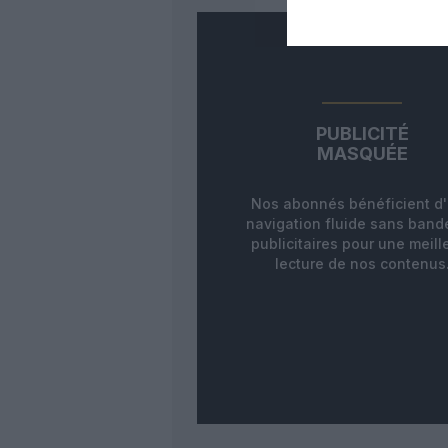
PUBLICITÉ
MASQUÉE
Nos abonnés bénéficient d
navigation fluide sans ban
publicitaires pour une meill
lecture de nos contenus