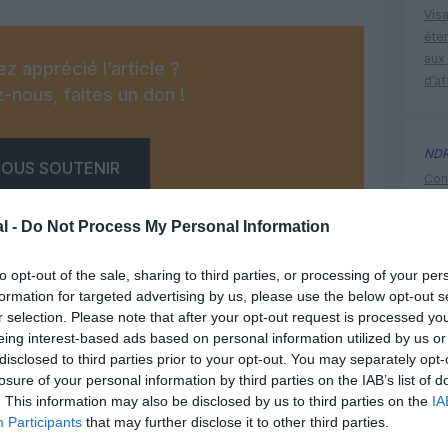
Visa
éte
aux 
z apprécié l’article ?
d’af
-nous, faites un don !
ND
OUS SOUTENIR
Cont
et l
cor
l -
Do Not Process My Personal Information
to opt-out of the sale, sharing to third parties, or processing of your per
formation for targeted advertising by us, please use the below opt-out s
virgin atl
r selection. Please note that after your opt-out request is processed y
eing interest-based ads based on personal information utilized by us or
Facebook
Twitter
Pinterest
LinkedIn
Email
Print
disclosed to third parties prior to your opt-out. You may separately opt-
losure of your personal information by third parties on the IAB’s list of
. This information may also be disclosed by us to third parties on the
IA
Participants
that may further disclose it to other third parties.
un commentaire !