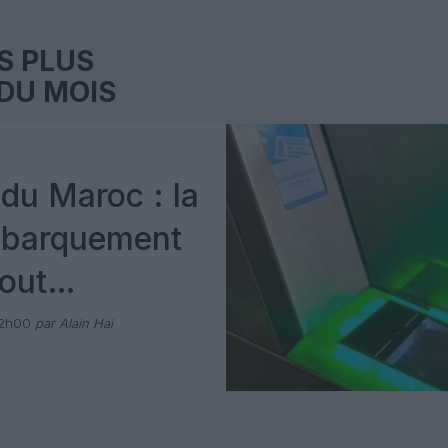
S PLUS
DU MOIS
du Maroc : la
mbarquement
out
 avec Pax
12h00
par Alain Hai