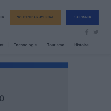
TER
SOUTENIR AIR JOURNAL
S'ABONNER
nt
Technologie
Tourisme
Histoire
Pratique
Hôtellerie
Voyages d’affaires
0