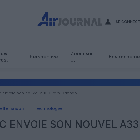
SE CONNEC
Low
Zoom sur
Perspective
Environneme
cost
…
Edito
En chiffres
Avis d’expert
tic envoie son nouvel A330 vers Orlando
AJ Académie
lle liaison
Technologie
Vidéo
IC ENVOIE SON NOUVEL A33