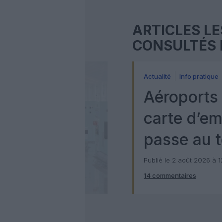
ARTICLES LE
CONSULTÉS 
Actualité
Info pratique
Aéroports 
carte d’e
passe au t
numérique
Publié le 2 août 2026 à 
14 commentaires
Check