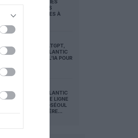
COMPAGNIES
AÉRIENNES
AUTORISÉES À
COUPER...
AVEC CHATGPT,
VIRGIN ATLANTIC
MISE SUR L’IA POUR
CAPTER...
VIRGIN ATLANTIC
OUVRE UNE LIGNE
LONDRES–SÉOUL
ET ACCÉLÈRE...