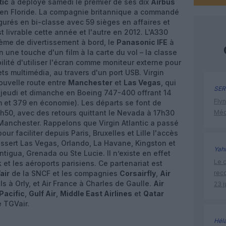
tic
a déployé samedi le premier de ses dix
Airbus
en Floride. La compagnie britannique a commandé
igurés en bi-classe avec 59 sièges en affaires et
 livrable cette année et l'autre en 2012. L'A330
ème de divertissement à bord, le
Panasonic IFE
à
 une touche d'un film à la carte du vol – la classe
ilité d'utiliser l'écran comme moniteur externe pour
ts multimédia, au travers d'un port USB. Virgin
nouvelle route entre
Manchester
et
Las Vegas
, qui
SER
 jeudi et dimanche en Boeing 747-400 offrant 14
Flyn
 et 379 en économie). Les départs se font de
4h50, avec des retours quittant le Nevada à 17h30
Méd
 Manchester. Rappelons que Virgin Atlantic a passé
our faciliter depuis Paris, Bruxelles et Lille l'accès
dessert Las Vegas, Orlando, La Havane, Kingston et
Yah
igua, Grenada ou Ste Lucie. Il n’existe en effet
Le c
 et les aéroports parisiens. Ce partenariat est
air
de la SNCF et les compagnies
Corsairfly
,
Air
rec
s à Orly, et Air France à Charles de Gaulle.
Air
23 j
Pacific
,
Gulf Air
,
Middle East Airlines
et
Qatar
 TGVair.
Hél