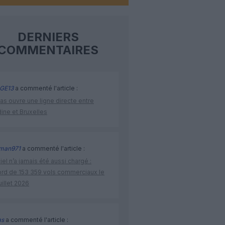
DERNIERS
COMMENTAIRES
GE13
a commenté l'article :
as ouvre une ligne directe entre
ine et Bruxelles
man971
a commenté l'article :
iel n’a jamais été aussi chargé :
ord de 153 359 vols commerciaux le
uillet 2026
as
a commenté l'article :