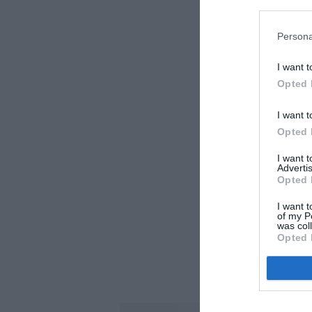
LAISS
Persona
I want t
Opted 
I want t
Opted 
I want 
Advertis
Opted 
I want t
of my P
was col
Opted 