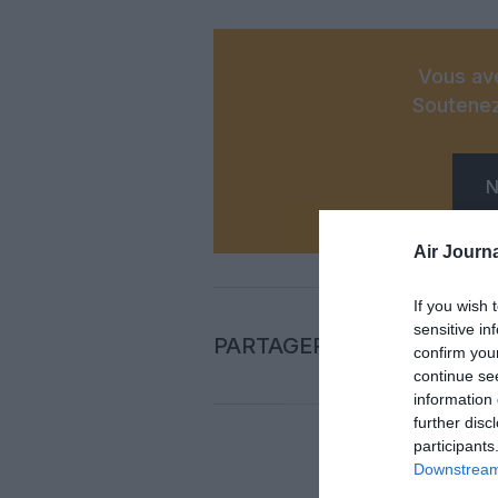
Vous ave
Soutenez
N
Air Journa
If you wish 
sensitive in
PARTAGER L'ARTICLE
confirm you
continue se
information 
further disc
participants
Downstream 
Auc