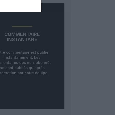
COMMENTAIRE
INSTANTANÉ
tre commentaire est publié
instantanément. Les
mentaires des non-abonnés
ne sont publiés qu'après
dération par notre équipe.