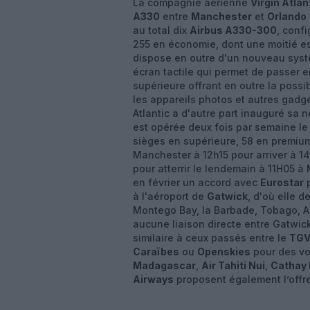
La compagnie aérienne
Virgin Atlan
A330
entre
Manchester
et
Orlando
au total dix
Airbus A330-300
, conf
255 en économie, dont une moitié est
dispose en outre d'un nouveau syst
écran tactile qui permet de passer en
supérieure offrant en outre la possib
les appareils photos et autres gadge
Atlantic a d'autre part inauguré sa 
est opérée deux fois par semaine le
sièges en supérieure, 58 en premium
Manchester à 12h15 pour arriver à 1
pour atterrir le lendemain à 11H05 à
en février un accord avec
Eurostar
p
à l'aéroport de
Gatwick
, d'où elle 
Montego Bay, la Barbade, Tobago, Ant
aucune liaison directe entre Gatwick
similaire à ceux passés entre le
TGV
Caraïbes
ou
Openskies
pour des vol
Madagascar
,
Air Tahiti Nui
,
Cathay 
Airways
proposent également l’offre