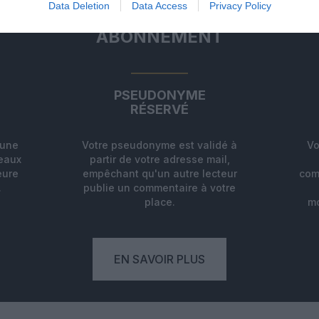
Data Deletion
Data Access
Privacy Policy
ABONNEMENT
PSEUDONYME
RÉSERVÉ
'une
Votre pseudonyme est validé à
Vo
deaux
partir de votre adresse mail,
eure
empêchant qu'un autre lecteur
com
.
publie un commentaire à votre
place.
mo
EN SAVOIR PLUS