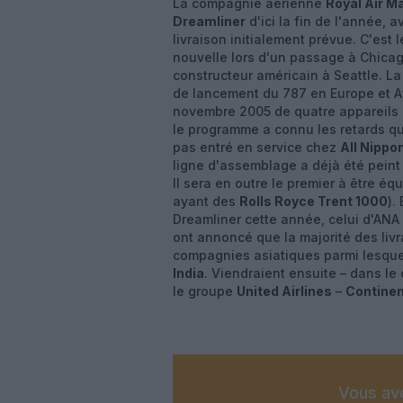
La compagnie aérienne
Royal Air M
Dreamliner
d'ici la fin de l'année, a
livraison initialement prévue. C'est 
nouvelle lors d'un passage à Chicag
constructeur américain à Seattle. 
de lancement du 787 en Europe et 
novembre 2005 de quatre appareils p
le programme a connu les retards que
pas entré en service chez
All Nippo
ligne d'assemblage a déjà été peint
Il sera en outre le premier à être é
ayant des
Rolls Royce Trent 1000
).
Dreamliner cette année, celui d'ANA 
ont annoncé que la majorité des liv
compagnies asiatiques parmi lesqu
India
. Viendraient ensuite – dans le
le groupe
United Airlines
–
Continen
Vous ave