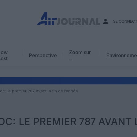
SE CONNEC
Low
Zoom sur
Perspective
Environneme
cost
…
Edito
En chiffres
Avis d’expert
oc: le premier 787 avant la fin de l’année
AJ Académie
Vidéo
OC: LE PREMIER 787 AVANT 