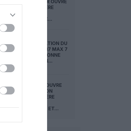
RIYADH AIR OUVRE
SA PREMIÈRE
ROUTE
RÉGULIÈRE...
CERTIFICATION DU
BOEING 737 MAX 7
: LA FAA DONNE
ENFIN SON...
AIR INDIA OUVRE
UNE LIAISON
SAISONNIÈRE
MUMBAI–
TORONTO ET...