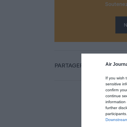
Soutenez
N
Air Journa
PARTAGER L'ARTICLE
If you wish 
sensitive in
confirm you
continue se
Auc
information 
further disc
participants
LAISS
Downstream 