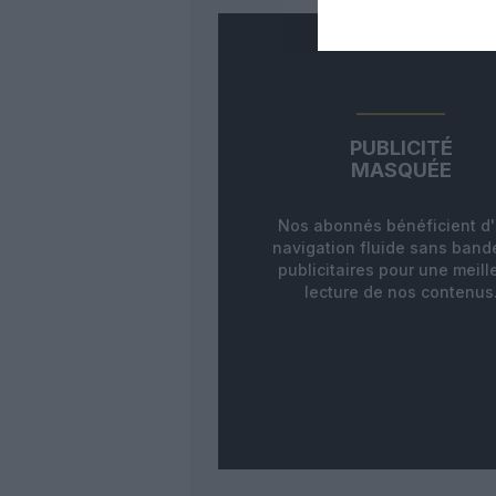
PUBLICITÉ
MASQUÉE
Nos abonnés bénéficient d
navigation fluide sans ban
publicitaires pour une meill
lecture de nos contenus