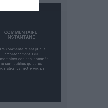
COMMENTAIRE
INSTANTANÉ
tre commentaire est publié
instantanément. Les
mentaires des non-abonnés
ne sont publiés qu'après
dération par notre équipe.