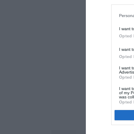
Persona
I want t
Opted 
I want t
Opted 
I want 
Advertis
Opted 
I want t
of my P
was col
Opted 