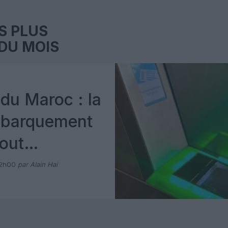
S PLUS
DU MOIS
du Maroc : la
mbarquement
out
 avec Pax
12h00
par Alain Hai