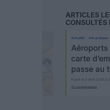
ARTICLES LE
CONSULTÉS 
Actualité
Info pratique
Aéroports 
carte d’e
passe au t
numérique
Publié le 2 août 2026 à 
12 commentaires
Check