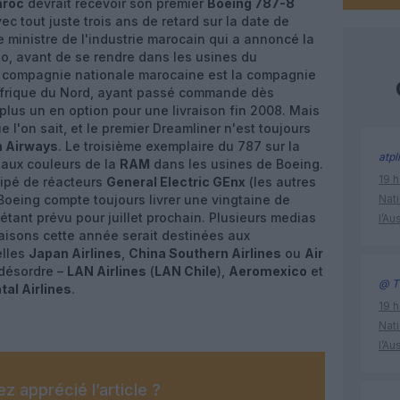
aroc
devrait recevoir son premier
Boeing 787-8
vec tout juste trois ans de retard sur la date de
le ministre de l'industrie marocain qui a annoncé la
o, avant de se rendre dans les usines du
La compagnie nationale marocaine est la compagnie
Afrique du Nord, ayant passé commande dès
lus un en option pour une livraison fin 2008. Mais
 l'on sait, et le premier Dreamliner n'est toujours
n Airways
. Le troisième exemplaire du 787 sur la
atpl
 aux couleurs de la
RAM
dans les usines de Boeing.
19 h
quipé de réacteurs
General Electric GEnx
(les autres
 Boeing compte toujours livrer une vingtaine de
Nati
étant prévu pour juillet prochain. Plusieurs medias
l’Au
raisons cette année serait destinées aux
elles
Japan Airlines
,
China Southern Airlines
ou
Air
 désordre –
LAN Airlines
(
LAN Chile
),
Aeromexico
et
@ Ti
tal Airlines
.
19 h
Nati
l’Au
z apprécié l’article ?