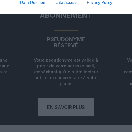
Data Deletion
Data Access
Privacy Policy
ABONNEMENT
PSEUDONYME
RÉSERVÉ
'une
Votre pseudonyme est validé à
Vo
deaux
partir de votre adresse mail,
eure
empêchant qu'un autre lecteur
com
.
publie un commentaire à votre
place.
mo
EN SAVOIR PLUS