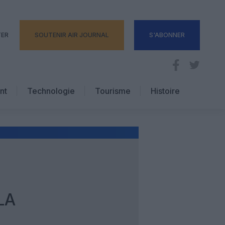
TER
SOUTENIR AIR JOURNAL
S'ABONNER
nt
Technologie
Tourisme
Histoire
Pratique
Hôtellerie
Voyages d’affaires
LA