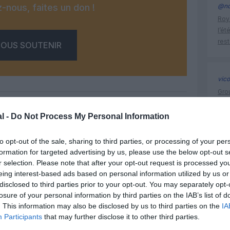
-nous, faites un don !
@nd
Roya
l’ét
res
OUS SOUTENIR
vic
Gro
SWIS
CRJ
l -
Do Not Process My Personal Information
Facebook
Twitter
Pinterest
LinkedIn
Email
Print
to opt-out of the sale, sharing to third parties, or processing of your per
formation for targeted advertising by us, please use the below opt-out s
787 drea
r selection. Please note that after your opt-out request is processed y
eing interest-based ads based on personal information utilized by us or
un commentaire !
disclosed to third parties prior to your opt-out. You may separately opt-
losure of your personal information by third parties on the IAB’s list of
. This information may also be disclosed by us to third parties on the
IA
ER UN COMMENTAIRE
Participants
that may further disclose it to other third parties.