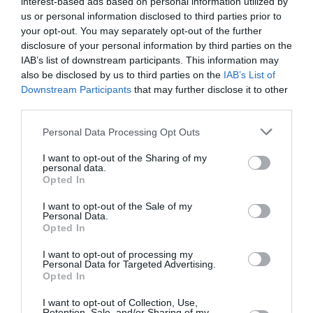
interest-based ads based on personal information utilized by
Pyramides, croisières et mer Rouge : l’Égypte mise sur
us or personal information disclosed to third parties prior to
une saison record malgré le contexte géopolitique
your opt-out. You may separately opt-out of the further
disclosure of your personal information by third parties on the
IAB’s list of downstream participants. This information may
TFFRYYZ
a commenté l'article :
also be disclosed by us to third parties on the
IAB’s List of
Downstream Participants
that may further disclose it to other
Pointe‑à‑Pitre – Panama City : Air France ouvre un pont
third parties.
aérien vers l’Amérique latine
Personal Data Processing Opt Outs
I want to opt-out of the Sharing of my
contrôle aérien
etats-unis
personal data.
Opted In
I want to opt-out of the Sale of my
LIRE AUSSI
Personal Data.
Opted In
I want to opt-out of processing my
Personal Data for Targeted Advertising.
Opted In
UNITED-DELTA : LE COUP
DE SONDE SECRET DE
I want to opt-out of Collection, Use,
SCOTT KIRBY QUI...
Retention, Sale, and/or Sharing of my