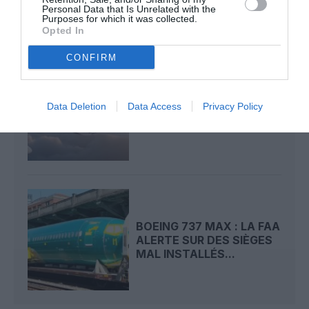
Personal Data that Is Unrelated with the
Purposes for which it was collected.
Opted In
CONFIRM
ATR MISE SUR UNE
Data Deletion
Data Access
Privacy Policy
CABINE TROIS CLASSES
ET UNE PORTE AVANT...
BOEING 737 MAX : LA FAA
ALERTE SUR DES SIÈGES
MAL INSTALLÉS...